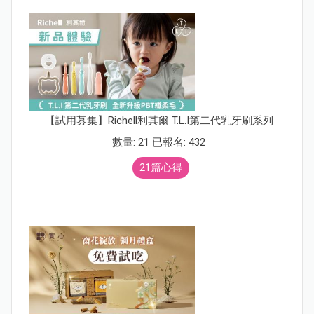
【試用募集】Richell利其爾 T.L.I第二代乳牙刷系列
數量: 21 已報名: 432
21篇心得