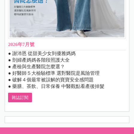
2026年7月號
● 謝沛恩 從甜美少女到優雅媽媽
● 剖婦產媽媽各階段照護大全
● 產檢與生產醫院怎麼選？
● 好醫師５大檢驗標準 選對醫院是風險管理
● 破解４個最常被誤解的寶寶安全感問題
● 藥膳、茶飲、日常保養 中醫觀點看產後掉髮
雜誌訂閱