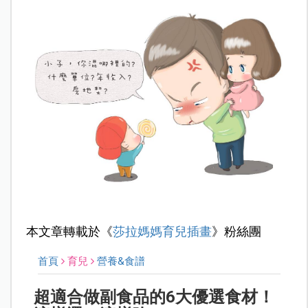
本文章轉載於《
莎拉媽媽育兒插畫
》粉絲團
首頁
育兒
營養&食譜
超適合做副食品的6大優選食材！