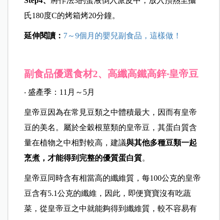
Step4
、
將作法3的蛋液倒入派皮中，放入預熱至攝
氏180度C的烤箱烤20分鐘。
延伸閱讀：
7～9個月的嬰兒副食品，這樣做！
副食品優選食材2、高纖高鐵高鋅‧皇帝豆
‧ 盛產季：11月～5月
皇帝豆因為在常見豆類之中體積最大，因而有皇帝
豆的美名。屬於全穀根莖類的皇帝豆，其蛋白質含
量在植物之中相對較高，建議
與其他多種豆類一起
烹煮，才能得到完整的優質蛋白質
。
皇帝豆同時含有相當高的纖維質，每100公克的皇帝
豆含有5.1公克的纖維，因此，即便寶寶沒有吃蔬
菜，從皇帝豆之中就能夠得到纖維質，較不容易有