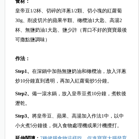
食材：
皇帝豆1/2杯、切碎的洋蔥1/2顆、切小塊的紅蘿蔔
30g、削皮切片的蘋果半顆、橄欖油1大匙、高湯2
杯、無鹽奶油1大匙、鹽少許（胃口不好的寶寶最後
可撒點鹽調味）
作法：
Step1
、
在深鍋中加熱無鹽奶油和橄欖油，放入洋蔥
炒10分鐘直到透明，再加入紅蘿蔔炒5分鐘。
Step2
、
備一滾水鍋，放入皇帝豆煮10分鐘，煮軟後
瀝乾。
Step3
、
將皇帝豆、蘋果、高湯加入作法1中，以中
小火煮5分鐘後，倒入食物處理機或果汁機攪打。
延伸閱讀：
7種健腦食物這樣吃，促進寶寶大腦發育