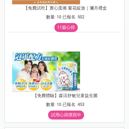
【免費試吃】實心蛋捲 窗花綻放｜彌月禮盒
數量: 10 已報名: 502
11篇心得
【免費體驗】森活舒敏兒童益生菌
數量: 10 已報名: 453
試用心得撰寫中