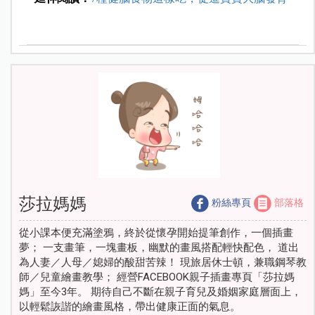
莎拉媽媽
粉絲專頁
部落格
從小課本便充滿塗鴉，終於從懷孕開始提筆創作，一個插畫
夢； 一支畫筆，一塊畫板，幽默的畫風搭配輕快配色， 道出
為人妻／人母／媳婦的酸甜苦辣！ 現旅居休士頓，兼職鋼琴教
師／兒童繪畫教學； 經營FACEBOOK親子插畫專頁「莎拉媽
媽」至今3年。 期待自己不斷在親子育兒及婚姻家庭層面上，
以輕鬆詼諧的繪畫風格，帶出健康正面的氣息。