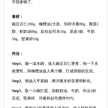
手指食物了。
食材：
豌豆豆仁200g、橄欖油2大匙、切碎洋蔥80g、雞蛋2
顆、鮮奶油80g、綜合起司末50g、派皮1個、牛奶
50g、堅果碎10g
作法：
Step1
、
備一滾水鍋，放入豌豆豆仁燙煮，泡一下水
後瀝乾，與橄欖油放入果汁機，打成滑順的豆泥。
Step2
、
倒油入平底鍋，將洋蔥末炒至透明軟化。
Step3
、
取一小碗打蛋，與鮮奶油、牛奶、作法1的
豆泥、堅果碎、洋蔥和起司攪拌均勻。