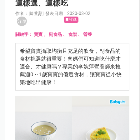
這樣選、這樣吃
作者： 陳萱蘋 | 發表日期：2020-03-02
收藏
分享
關鍵字：
寶寶
、
副食品
、
食譜
、
營養
希望寶寶攝取均衡且充足的飲食，副食品的
食材挑選就很重要！爸媽們可知道吃什麼才
適合、才健康嗎？專業的李婉萍營養師來推
薦適0～1歲寶寶的優選食材，讓寶寶從小快
樂地吃出健康！