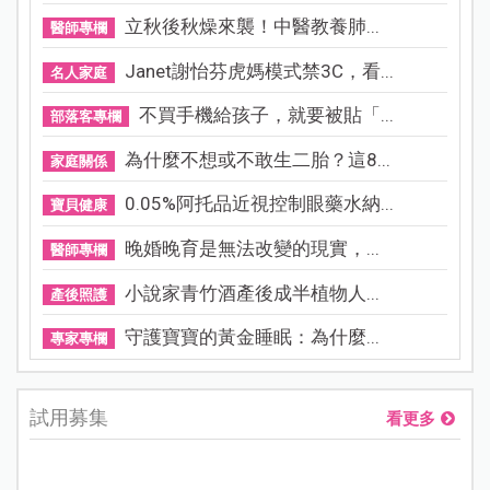
立秋後秋燥來襲！中醫教養肺...
醫師專欄
Janet謝怡芬虎媽模式禁3C，看...
名人家庭
不買手機給孩子，就要被貼「...
部落客專欄
為什麼不想或不敢生二胎？這8...
家庭關係
0.05%阿托品近視控制眼藥水納...
寶貝健康
晚婚晚育是無法改變的現實，...
醫師專欄
小說家青竹酒產後成半植物人...
產後照護
守護寶寶的黃金睡眠：為什麼...
專家專欄
試用募集
看更多