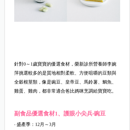
針對0～1歲寶寶的優選食材，榮新診所營養師李婉
萍挑選較多的是質地相對柔軟、方便咀嚼的豆類與
全穀根莖類，像是豌豆、皇帝豆、馬鈴薯、鯛魚、
雞蛋、雞肉，都非常適合爸比媽咪烹調給寶寶吃。
副食品優選食材1、護眼小尖兵‧豌豆
‧ 盛產季：12月～3月