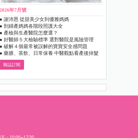
2026年7月號
● 謝沛恩 從甜美少女到優雅媽媽
● 剖婦產媽媽各階段照護大全
● 產檢與生產醫院怎麼選？
● 好醫師５大檢驗標準 選對醫院是風險管理
● 破解４個最常被誤解的寶寶安全感問題
● 藥膳、茶飲、日常保養 中醫觀點看產後掉髮
雜誌訂閱
：10:00~17:30