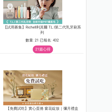
【試用募集】Richell利其爾 T.L.I第二代乳牙刷系
列
數量: 21 已報名: 432
21篇心得
【免費試吃】實心蛋捲 窗花綻放｜彌月禮盒