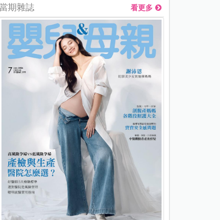
當期雜誌
看更多