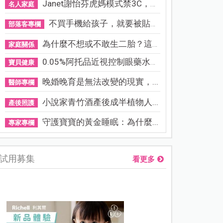
Janet謝怡芬虎媽模式禁3C，看...
名人家庭
不買手機給孩子，就要被貼「...
部落客專欄
為什麼不想或不敢生二胎？這8...
家庭關係
0.05%阿托品近視控制眼藥水納...
寶貝健康
晚婚晚育是無法改變的現實，...
醫師專欄
小說家青竹酒產後成半植物人...
產後照護
守護寶寶的黃金睡眠：為什麼...
專家專欄
試用募集
看更多