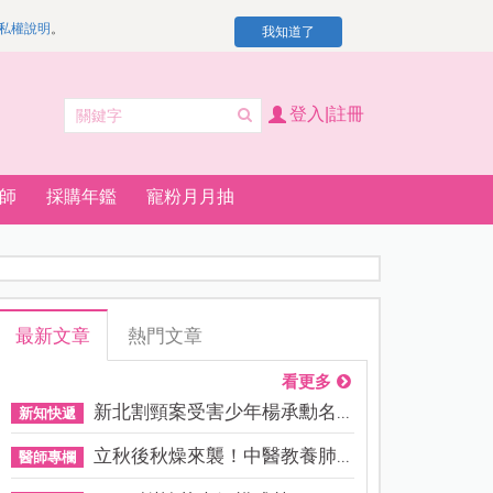
私權說明
。
我知道了
登入|註冊
師
採購年鑑
寵粉月月抽
最新文章
熱門文章
看更多
新北割頸案受害少年楊承勳名...
新知快遞
立秋後秋燥來襲！中醫教養肺...
醫師專欄