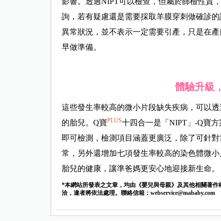
影響。透過NIPT可以檢查，但屬於篩檢性
詢，若有疑慮還是需要採取羊膜穿刺做確診的
異常狀況，並不表示一定需要引產，只是在產
早做準備。
體驗升級
這些發生率較高的微小片段缺失疾病，可以透
PLUS
的胎兒。Q寶
十四合一是「NIPT」-Q
即可檢測，檢測項目涵蓋更廣泛，除了可針對常見
常，另外還增加七項發生率較高的染色體微小
胎兒的健康，讓準爸媽更安心地迎接新生命。
*本網站所發表之文章，均由《嬰兒與母親》及其他相關著作
洽，違者將依法處理。聯絡信箱：
webservice@mababy.com