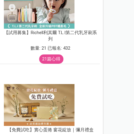
【試用募集】Richell利其爾 T.L.I第二代乳牙刷系
列
數量: 21 已報名: 432
21篇心得
【免費試吃】實心蛋捲 窗花綻放｜彌月禮盒