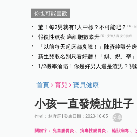
你也可能喜歡
驚！每2男就有1人中標？不可能吧？
PR・
報復性熬夜 癌細胞數攀升
PR・安達人壽 安心抗癌
「以前每天起床都臭臉！」陳彥婷曝分房
新生兒取名別只看好聽！「娸、婗、塋」
1/2機率淪陷！你是好男人還是渣男？關
首頁
育兒
寶貝健康
小孩一直發燒拉肚子
作者： 林宜屏 | 發表日期：2023-10-05
分享
關鍵字：
兒童腸胃炎
、
病毒性腸胃炎
、
輪狀病毒
、