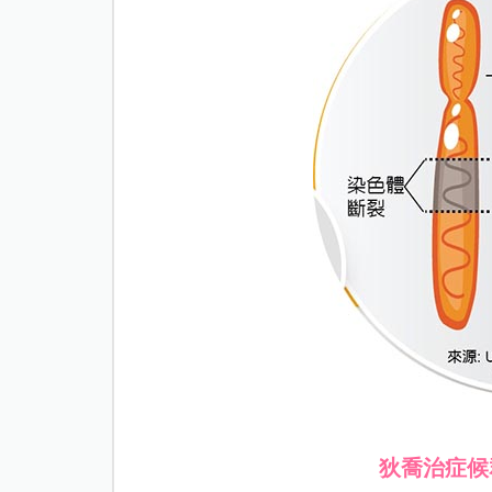
狄喬治症候