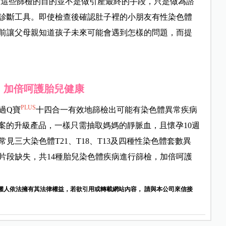
質，這些篩檢的目的並不是做引產最終的手段，只是做為諮
診斷工具。即使檢查後確認肚子裡的小朋友有性染色體
前讓父母親知道孩子未來可能會遇到怎樣的問題，而提
，加倍呵護胎兒健康
PLUS
過Q寶
十四合一有效地篩檢出可能有染色體異常疾病
寶方案的升級產品，一樣只需抽取媽媽的靜脈血，且懷孕10週
三大染色體T21、T18、T13及四種性染色體套數異
片段缺失，共14種胎兒染色體疾病進行篩檢，加倍呵護
權人依法擁有其法律權益，若欲引用或轉載網站內容， 請與本公司來信接