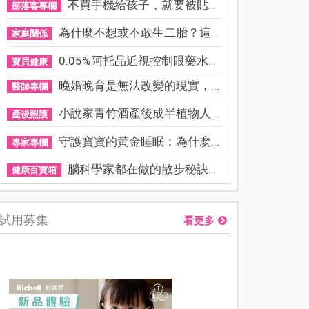
不買手機給孩子，就要被貼「...
部落客專欄
為什麼不想或不敢生二胎？這8...
家庭關係
0.05%阿托品近視控制眼藥水納...
寶貝健康
晚婚晚育是無法改變的現實，...
醫師專欄
小說家青竹酒產後成半植物人...
產後照護
守護寶寶的黃金睡眠：為什麼...
專家專欄
腦科學家都在做的散步秘訣！...
健康百寶箱
試用募集
看更多