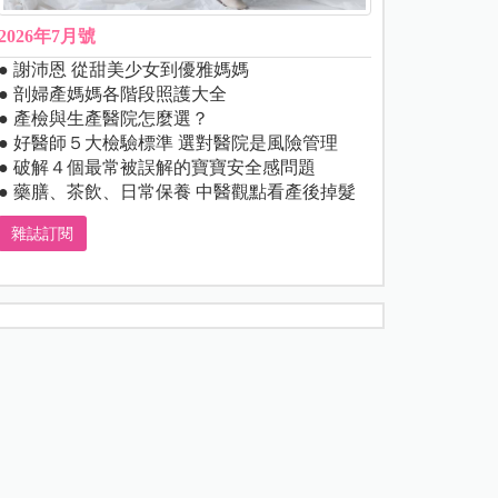
2026年7月號
● 謝沛恩 從甜美少女到優雅媽媽
● 剖婦產媽媽各階段照護大全
● 產檢與生產醫院怎麼選？
● 好醫師５大檢驗標準 選對醫院是風險管理
● 破解４個最常被誤解的寶寶安全感問題
● 藥膳、茶飲、日常保養 中醫觀點看產後掉髮
雜誌訂閱