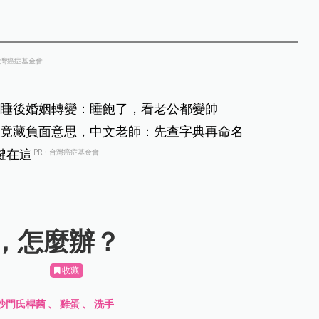
台灣癌症基金會
睡後婚姻轉變：睡飽了，看老公都變帥
竟藏負面意思，中文老師：先查字典再命名
鍵在這
PR・台灣癌症基金會
，怎麼辦？
收藏
沙門氏桿菌
、
雞蛋
、
洗手