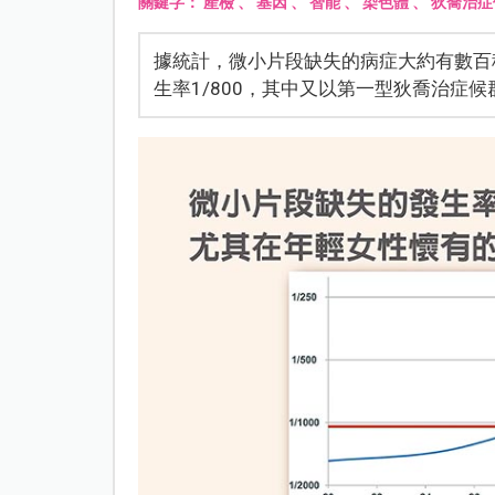
關鍵字：
產檢
、
基因
、
智能
、
染色體
、
狄喬治症
據統計，微小片段缺失的病症大約有數百種
生率1/800，其中又以第一型狄喬治症候群