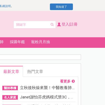
私權說明
。
我知道了
登入|註冊
師
採購年鑑
寵粉月月抽
最新文章
熱門文章
看更多
立秋後秋燥來襲！中醫教養肺...
醫師專欄
Janet謝怡芬虎媽模式禁3C，看...
名人家庭