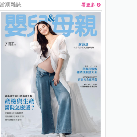
當期雜誌
看更多