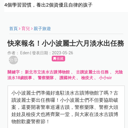
4個學習習慣，養出2個資優且自律的孩子
首頁
育兒
親子旅遊
快來報名！小小波麗士六月淡水出任務
作者： Eden | 發表日期：2023-05-26
收藏
分享
關鍵字：
新北市立淡水古蹟博物館
、
古蹟波麗士出任務
、
光陰
淡水18歲靚事
、
警察樂隊
、
護國神犬
、
檢疫犬
、
小小sir
小小波麗士們準備好進駐淡水古蹟博物館了嗎？古
蹟波麗士要出任務囉！小小波麗士們不但要協助破
案，還要開著警車巡邏古蹟，警察樂隊、警察大頭
娃娃及檢疫犬也將齊聚一堂，與大家在淡水古蹟博
物館歡慶警察節！