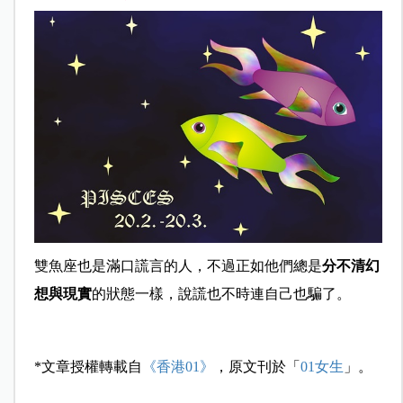
雙魚座也是滿口謊言的人，不過正如他們總是
分不清幻
想與現實
的狀態一樣，說謊也不時連自己也騙了。
*文章授權轉載自
《香港01》
，原文刊於「
01女生
」。