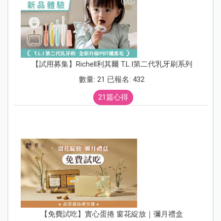
【試用募集】Richell利其爾 T.L.I第二代乳牙刷系列
數量: 21 已報名: 432
21篇心得
【免費試吃】實心蛋捲 窗花綻放｜彌月禮盒