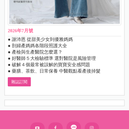
2026年7月號
● 謝沛恩 從甜美少女到優雅媽媽
● 剖婦產媽媽各階段照護大全
● 產檢與生產醫院怎麼選？
● 好醫師５大檢驗標準 選對醫院是風險管理
● 破解４個最常被誤解的寶寶安全感問題
● 藥膳、茶飲、日常保養 中醫觀點看產後掉髮
雜誌訂閱