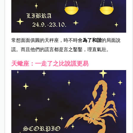
常想面面俱圓的天秤座，時不時會
為了和諧
的局面說
謊。而且他們的謊言都是言之鑿鑿，理直氣壯。
天蠍座：一走了之比說謊更易