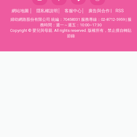
網站地圖
│
隱私權說明
│
客服中心
│
廣告與合作
|
RSS
婦幼網路股份有限公司 統編：70458331 服務專線：02-8712-5959 | 服
務時間：週一～週五：10:00~17:30
Copyright © 嬰兒與母親. All rights reserved. 版權所有，禁止擅自轉貼
節錄