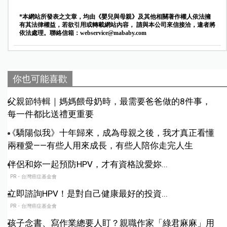
*本網站所發表之文章，均由《嬰兒與母親》及其他相關著作權人依法擁
有其法律權益，若欲引用或轉載網站內容， 請與本公司來信接洽，違者將
依法處理。聯絡信箱：
webservice@mababy.com
你也可能喜歡
父親節特輯｜媽媽餵母奶時，最需要爸爸做的8件事，
每一件都比送禮更重要
《驕陽似我》十年歸來，成為母親之後，我才真正看懂
兩種愛——有些人用來成長，有些人陪你走完人生
伴侶和妳一起預防HPV，才有資格說愛妳...
PR・台灣癌症基金會
立即諮詢HPV！是對自己健康最好的投資...
PR・台灣癌症基金會
孩子念書、寫作業總要人盯？親職作家「綠君麻麻」用