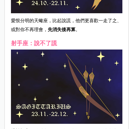
愛恨分明的天蠍座，比起說謊，他們更喜歡一走了之、
或對你不再理會，
先消失後再算
。
射手座：說不了謊