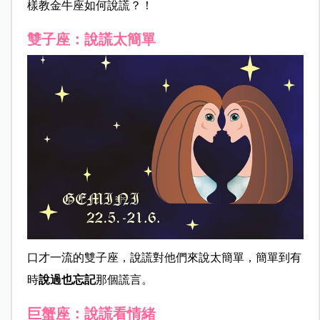
樣教金牛座如何說謊？！
雙子座：說謊太簡單
口才一流的雙子座，說謊對他們來說太簡單，簡單到有
時
說過也忘記
那個謊言。
巨蟹座：說謊看情緒