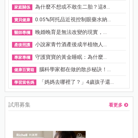
為什麼不想或不敢生二胎？這8...
家庭關係
0.05%阿托品近視控制眼藥水納...
寶貝健康
晚婚晚育是無法改變的現實，...
醫師專欄
小說家青竹酒產後成半植物人...
產後照護
守護寶寶的黃金睡眠：為什麼...
專家專欄
腦科學家都在做的散步秘訣！...
健康百寶箱
「媽媽去哪裡了？」4歲孩子還...
學習當爸媽
試用募集
看更多