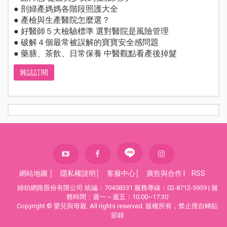
● 剖婦產媽媽各階段照護大全
● 產檢與生產醫院怎麼選？
● 好醫師５大檢驗標準 選對醫院是風險管理
● 破解４個最常被誤解的寶寶安全感問題
● 藥膳、茶飲、日常保養 中醫觀點看產後掉髮
雜誌訂閱
網站地圖
│
隱私權說明
│
客服中心
│
廣告與合作
|
RSS
婦幼網路股份有限公司 統編：70458331 服務專線：02-8712-5959 | 服
務時間：週一～週五：10:00~17:30
Copyright © 嬰兒與母親. All rights reserved. 版權所有，禁止擅自轉貼
節錄