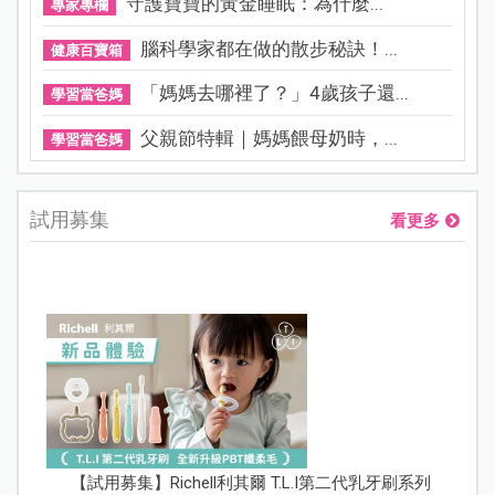
守護寶寶的黃金睡眠：為什麼...
專家專欄
腦科學家都在做的散步秘訣！...
健康百寶箱
「媽媽去哪裡了？」4歲孩子還...
學習當爸媽
父親節特輯｜媽媽餵母奶時，...
學習當爸媽
試用募集
看更多
【試用募集】Richell利其爾 T.L.I第二代乳牙刷系列