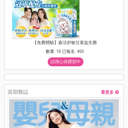
【免費體驗】森活舒敏兒童益生菌
數量: 10 已報名: 453
試用心得撰寫中
當期雜誌
看更多