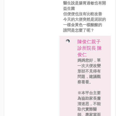
醫生說是腸胃過敏也有開
益生菌
但便便也沒有比較改善
今天的大便突然是泥狀的
一樣金黃色一樣酸酸的
請問是怎麼了呢？
陳俊仁親子
診所院長 陳
俊仁
媽媽您好，單
一次大便改變
形狀不見得有
問題，建議觀
察看看。
※本平台主要
為協助家長釐
清迷思，不能
取代實際醫
師、專家當面