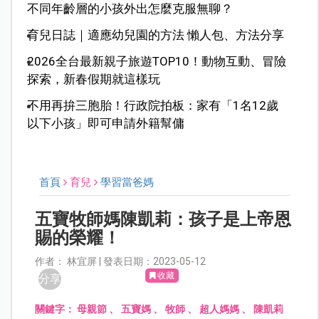
不同年齡層的小孩外出怎麼克服無聊？
育兒日誌｜適應幼兒園的方法 懶人包、方法分享
2026全台最新親子旅遊TOP10！動物互動、冒險
探索，新春假期就這樣玩
不用再拚三胞胎！行政院拍板：家有「1名12歲
以下小孩」即可申請外籍幫傭
首頁
育兒
學習當爸媽
五寶牧師媽陳凱莉：孩子是上帝恩
賜的榮耀！
作者： 林宜屏 | 發表日期：2023-05-12
收藏
分享
關鍵字：
母親節
、
五寶媽
、
牧師
、
超人媽媽
、
陳凱莉