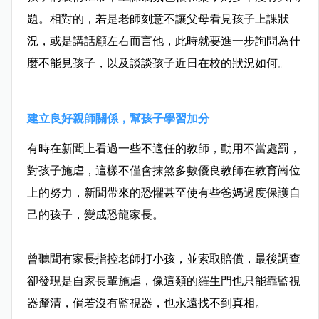
題。相對的，若是老師刻意不讓父母看見孩子上課狀
況，或是講話顧左右而言他，此時就要進一步詢問為什
麼不能見孩子，以及談談孩子近日在校的狀況如何。
建立良好親師關係，幫孩子學習加分
有時在新聞上看過一些不適任的教師，動用不當處罰，
對孩子施虐，這樣不僅會抹煞多數優良教師在教育崗位
上的努力，新聞帶來的恐懼甚至使有些爸媽過度保護自
己的孩子，變成恐龍家長。
曾聽聞有家長指控老師打小孩，並索取賠償，最後調查
卻發現是自家長輩施虐，像這類的羅生門也只能靠監視
器釐清，倘若沒有監視器，也永遠找不到真相。