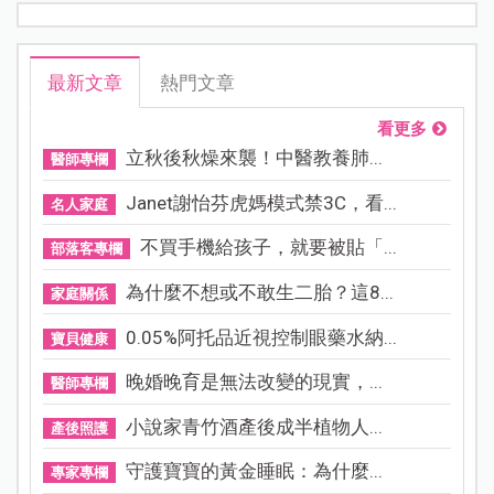
最新文章
熱門文章
看更多
立秋後秋燥來襲！中醫教養肺...
醫師專欄
Janet謝怡芬虎媽模式禁3C，看...
名人家庭
不買手機給孩子，就要被貼「...
部落客專欄
為什麼不想或不敢生二胎？這8...
家庭關係
0.05%阿托品近視控制眼藥水納...
寶貝健康
晚婚晚育是無法改變的現實，...
醫師專欄
小說家青竹酒產後成半植物人...
產後照護
守護寶寶的黃金睡眠：為什麼...
專家專欄