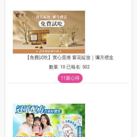
【免費試吃】實心蛋捲 窗花綻放｜彌月禮盒
數量: 10 已報名: 502
11篇心得