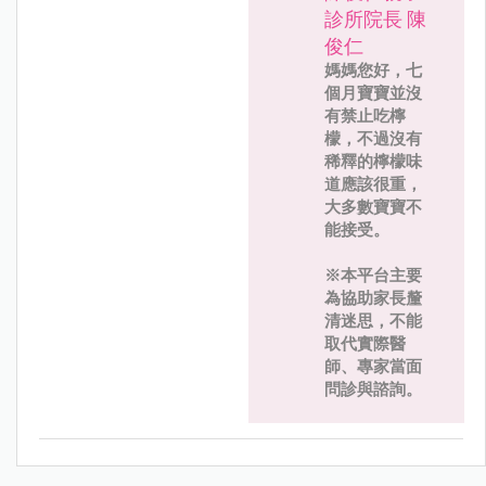
診所院長 陳
俊仁
媽媽您好，七
個月寶寶並沒
有禁止吃檸
檬，不過沒有
稀釋的檸檬味
道應該很重，
大多數寶寶不
能接受。
※本平台主要
為協助家長釐
清迷思，不能
取代實際醫
師、專家當面
問診與諮詢。