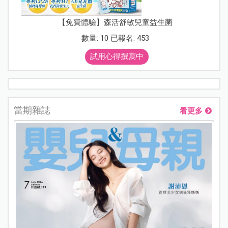
【免費體驗】森活舒敏兒童益生菌
數量: 10 已報名: 453
試用心得撰寫中
當期雜誌
看更多