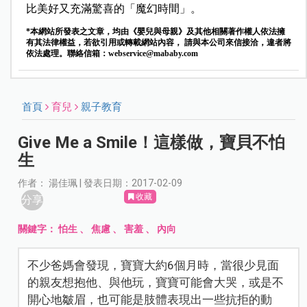
比美好又充滿驚喜的「魔幻時間」。
*本網站所發表之文章，均由《嬰兒與母親》及其他相關著作權人依法擁
有其法律權益，若欲引用或轉載網站內容， 請與本公司來信接洽，違者將
依法處理。聯絡信箱：
webservice@mababy.com
首頁
育兒
親子教育
Give Me a Smile！這樣做，寶貝不怕
生
作者： 湯佳珮 | 發表日期：2017-02-09
收藏
分享
關鍵字：
怕生
、
焦慮
、
害羞
、
內向
不少爸媽會發現，寶寶大約6個月時，當很少見面
的親友想抱他、與他玩，寶寶可能會大哭，或是不
開心地皺眉，也可能是肢體表現出一些抗拒的動