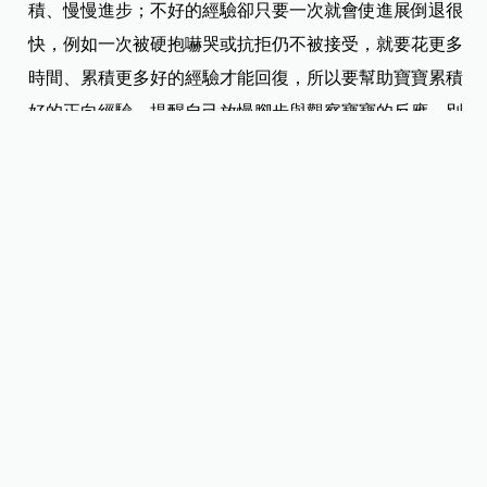
積、慢慢進步；不好的經驗卻只要一次就會使進展倒退很
快，例如一次被硬抱嚇哭或抗拒仍不被接受，就要花更多
時間、累積更多好的經驗才能回復，所以要幫助寶寶累積
好的正向經驗、提醒自己放慢腳步與觀察寶寶的反應，別
只想滿足自己對寶寶的好奇心，或是想藉由「說可愛、親
密抱抱」來讓寶寶的父母開心，滿足社交心。
社交其實是大人之間的事，與寶寶無關。大人要同理寶寶
的感受，也要給寶寶足夠的時間適應。即使是常見到面的
大人，如果每次對寶寶來說都是不好的相處經驗，即使見
再多次面，寶寶也仍然會怕生與抗拒。
至於寶寶的爸媽可以做的事，就是看到寶寶不熟悉的大人
要抱時，可簡單、禮貌地提醒一下「寶寶比較敏感、突然
接觸可能會哭」，讓別人了解自己寶寶的氣質。