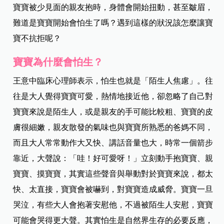
寶寶被少見面的親友抱時，身體會開始扭動，甚至皺眉，
難道是寶寶開始會怕生了嗎？遇到這樣的狀況該怎麼讓寶
寶不抗拒呢？
寶寶為什麼會怕生？
王意中臨床心理師表示，怕生也就是「陌生人焦慮」。往
往是大人覺得寶寶可愛，熱情地接近他，卻忽略了自己對
寶寶來說是陌生人，或是親友的手可能比較粗、寶寶的皮
膚很細嫩，親友散發的氣味也與寶寶所熟悉的爸媽不同，
而且大人常常動作大又快、講話音量也大，時常一個箭步
靠近，大聲說：「哇！好可愛呀！」立刻動手抱寶寶、親
寶寶、摸寶寶，其實這些聲音與舉動對於寶寶來說，都太
快、太直接，寶寶會被嚇到，對寶寶造成威脅。寶寶一旦
哭泣，有些大人會抱著安慰他，不過被陌生人安慰，寶寶
可能會哭得更大聲。其實怕生是自然界生存的必要反應，