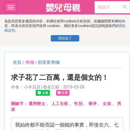
Toggle
navigation
為提供您更多優質的內容，本網站使用cookies分析技術。若繼續閱覽本網站內
容，即表示您同意我們使用 cookies， 關於更多cookies資訊請閱讀我們的
隱私
權說明
。
我知道了
首頁
專欄
部落客專欄
求子花了二百萬，還是個女的！
作者： 小羊貝貝 | 發表日期：2019-03-06
收藏
關鍵字：
重男輕女
、
人工生殖
、
性別
、
懷孕
、
女孩
、
男
孩
我始終都不能否認一個鐵的事實，即使在六、七