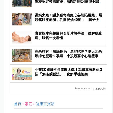
學校認定校園霸凌，法院判賠24萬卻不認霸
凌
當媽太難！謝京穎每晚癡心妄想陷兩難，照
鏡鬆肚皮崩潰，乳腺炎燒40度：「腦子快燒
壞」
寶寶按摩完整圖解＆影片教學法！緩解腸絞
痛、脹氣一次看懂
芒果裡有「黑絲長毛」還能吃嗎？夏天水果
壞掉怎麼看？孕婦、小孩最要小心這些事
小孩3C成癮不是管教太鬆！親職專家教你 3
招「無痛戒斷法」，化解手機衝突
Recommended by
首頁
家庭
健康百寶箱