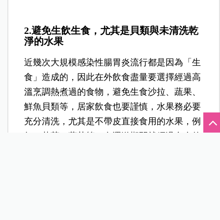
2.避免生飲生食，尤其是貝類與未清洗乾
淨的水果
近幾次大規模感染性腸胃炎流行都是因為「生
食」造成的，因此在外飲食盡量要選擇經過高
溫烹調熱煮過的食物，避免生食沙拉、蔬果、
鮮魚貝類等，居家飲食也要謹慎，水果務必要
充分清洗，尤其是不帶皮直接食用的水果，例
如：草莓、葡萄等，在運送期間就經過多人的
手挑挑揀揀，特別容易沾染病毒。
3.保持環境衛生，防止病毒擴散
平常要常保環境衛生，經常清潔消毒廚房、廁
所等共用區域，若家裡有人不慎感染病毒，還