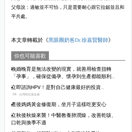
父母說：過敏並不可怕，只是需要耐心跟它拉鋸並且和
平共處。
本文章轉載於《
黑眼圈奶爸Dr.徐嘉賢醫師
》
你也可能喜歡
晚婚晚育是無法改變的現實，就善用檢查扭轉
「孕事」，確保從備孕、懷孕到生產都能順利前
行
立即諮詢HPV！是對自己健康最好的投資...
PR・台灣癌症基金會
產後媽媽黃金修復期，坐月子這樣吃更安心
立秋後秋燥來襲！中醫教養肺潤燥，改善乾咳、
口乾與換季不適