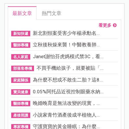
最新文章
熱門文章
看更多
新北割頸案受害少年楊承勳名...
新知快遞
立秋後秋燥來襲！中醫教養肺...
醫師專欄
Janet謝怡芬虎媽模式禁3C，看...
名人家庭
不買手機給孩子，就要被貼「...
部落客專欄
為什麼不想或不敢生二胎？這8...
家庭關係
0.05%阿托品近視控制眼藥水納...
寶貝健康
晚婚晚育是無法改變的現實，...
醫師專欄
小說家青竹酒產後成半植物人...
產後照護
守護寶寶的黃金睡眠：為什麼...
專家專欄