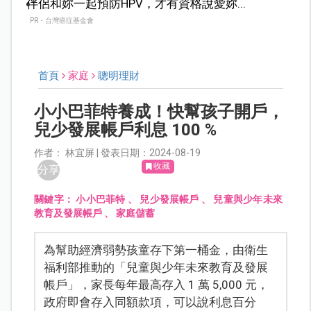
伴侶和妳一起預防HPV，才有資格說愛妳...
PR・台灣癌症基金會
首頁
家庭
聰明理財
小小巴菲特養成！快幫孩子開戶，
兒少發展帳戶利息 100 %
作者： 林宜屏 | 發表日期：2024-08-19
收藏
分享
關鍵字：
小小巴菲特
、
兒少發展帳戶
、
兒童與少年未來
教育及發展帳戶
、
家庭儲蓄
為幫助經濟弱勢孩童存下第一桶金，由衛生
福利部推動的「兒童與少年未來教育及發展
帳戶」，家長每年最高存入 1 萬 5,000 元，
政府即會存入同額款項，可以說利息百分