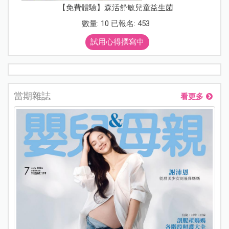
【免費體驗】森活舒敏兒童益生菌
數量: 10 已報名: 453
試用心得撰寫中
當期雜誌
看更多