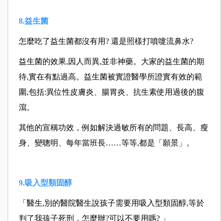
8.益生菌
怎麼吃了益生菌都沒有用? 還是照樣打噴嚏流鼻水?
益生菌的效果,因人而異,並非神藥。大家的益生菌的期
待,實在有點過高。益生菌被實證醫學所證實有效的範
圍,包括:異位性皮膚炎、腸胃炎、抗生素使用過後的腹
瀉。
其他的宣稱功效，例如解決過敏所有的問題、長高、瘦
身、變聰明、每年當班長……等等,都是「願景」。
9.吸入型類固醇
「醫生,別的醫院醫生說孩子需要用吸入型類固醇,等於
判了我孩子死刑，怎麼辦?可以不要用嗎? 」