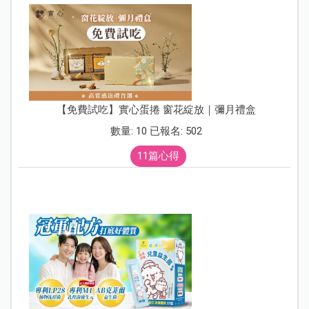
【免費試吃】實心蛋捲 窗花綻放｜彌月禮盒
數量: 10 已報名: 502
11篇心得