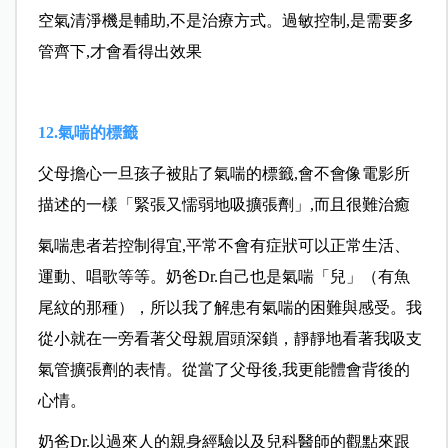
空氣清淨機是輔助,不是治療方式。過敏控制,是需要多
管齊下,才會看得出效果
12.氣喘的標籤
父母擔心一旦孩子被貼了氣喘的標籤,會不會像電影所
描述的一樣「緊張又懦弱地吸擴張劑」,而且很難治癒
氣喘患者若控制得宜,平常不會有症狀可以正常生活、
運動、唱歌等等。奶爸Dr.自己也是氣喘「兒」（有魚
尾紋的那種），所以我了解患有氣喘的困難與感受。我
從小就在一旁看著父母親眉頭深鎖，靜靜地看著我吸支
氣管擴張劑的表情。從當了父母後,我更能體會背後的
心情。
奶爸Dr.以過來人的親身經驗以及兒科醫師的觀點來跟