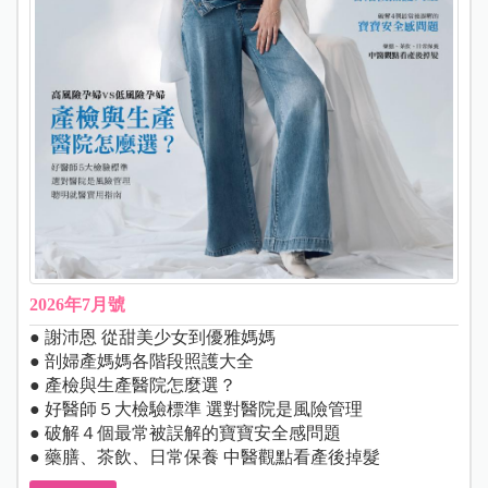
2026年7月號
● 謝沛恩 從甜美少女到優雅媽媽
● 剖婦產媽媽各階段照護大全
● 產檢與生產醫院怎麼選？
● 好醫師５大檢驗標準 選對醫院是風險管理
● 破解４個最常被誤解的寶寶安全感問題
● 藥膳、茶飲、日常保養 中醫觀點看產後掉髮