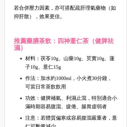
若合併壓力因素，亦可搭配疏肝理氣藥物（如
抑肝散），效果更佳。
推薦藥膳茶飲：四神薏仁茶（健脾祛
濕）
材料：茯苓10g、山藥10g、芡實10g、蓮
子10g、薏仁15g
作法：加水約1000ml，小火煮30分鐘，
可當日常茶飲飲用
功效：健脾補氣、利濕止瀉，特別適合小
滿時期容易腹瀉、疲倦、腸胃虛弱者
注意：若體質偏寒或容易腹瀉嚴重者，薏
仁可酌量減少