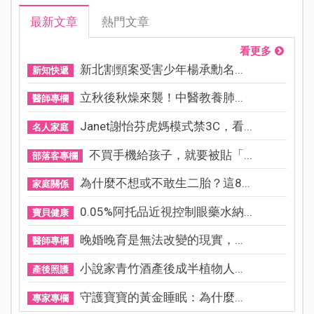
最新文章
熱門文章
看更多
新北割頸案受害少年楊承勳名...
新知快遞
立秋後秋燥來襲！中醫教養肺...
醫師專欄
Janet謝怡芬虎媽模式禁3C，看...
名人家庭
不買手機給孩子，就要被貼「...
部落客專欄
為什麼不想或不敢生二胎？這8...
家庭關係
0.05%阿托品近視控制眼藥水納...
寶貝健康
晚婚晚育是無法改變的現實，...
醫師專欄
小說家青竹酒產後成半植物人...
產後照護
守護寶寶的黃金睡眠：為什麼...
專家專欄