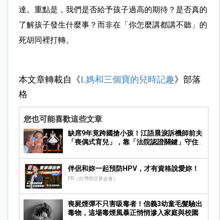
達。重點是，我們是否給予孩子過高的期待？是否真的
了解孩子發生什麼事？而非在「你怎麼講都講不聽」的
死胡同裡打轉。
本文章轉載自《
L媽和三個寶的兒時記趣
》部落
格
您也可能喜歡這些文章
缺席9年竟跨國搶小孩！江語晨淚訴機師前夫
「喪偶式育兒」，靠「法院認證關鍵」守住
撫養權
伴侶和妳一起預防HPV，才有資格說愛妳！
PR（台灣癌症基金會）
喪屍煙彈不只害吸毒者！信義3幼童毛髮驗出
毒物，這場毒煙風暴正悄悄滲入家庭與校園