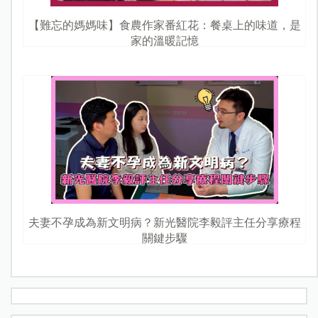
【難忘的媽媽味】食農作家番紅花：餐桌上的味道，是
家的溫暖記憶
夫妻不孕成為新文明病？新光醫院李毅評主任分享療程
關鍵步驟