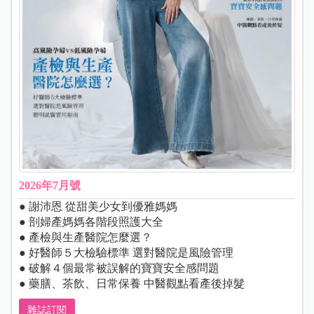
2026年7月號
● 謝沛恩 從甜美少女到優雅媽媽
● 剖婦產媽媽各階段照護大全
● 產檢與生產醫院怎麼選？
● 好醫師５大檢驗標準 選對醫院是風險管理
● 破解４個最常被誤解的寶寶安全感問題
● 藥膳、茶飲、日常保養 中醫觀點看產後掉髮
雜誌訂閱