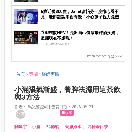
6歲近視800度，Janet謝怡芬一度擔心看不
見，老師誤認學習障礙！小心孩子視力危機4
警訊
立即諮詢HPV！是對自己健康最好的投資，
把握現在不嫌晚！
PR（台灣癌症基金會）
Recommended by
首頁
專欄
醫師專欄
小滿濕氣漸盛，養脾祛濕用這茶飲
與3方法
作者： 馬光醫療網 | 發表日期：2026-05-21
收藏
分享
關鍵字：
小滿
、
24節氣
、
去濕排水
、
四神薏仁茶