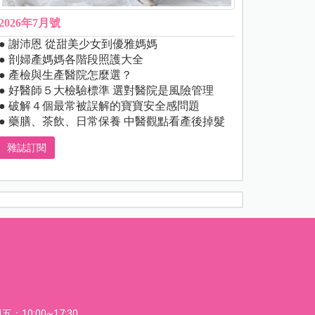
2026年7月號
● 謝沛恩 從甜美少女到優雅媽媽
● 剖婦產媽媽各階段照護大全
● 產檢與生產醫院怎麼選？
● 好醫師５大檢驗標準 選對醫院是風險管理
● 破解４個最常被誤解的寶寶安全感問題
● 藥膳、茶飲、日常保養 中醫觀點看產後掉髮
雜誌訂閱
：10:00~17:30