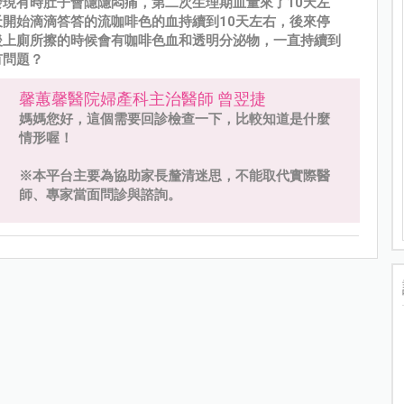
發現有時肚子會隱隱悶痛，第二次生理期血量來了10天左
天開始滴滴答答的流咖啡色的血持續到10天左右，後來停
後上廁所擦的時候會有咖啡色血和透明分泌物，一直持續到
有問題？
馨蕙馨醫院婦產科主治醫師 曾翌捷
媽媽您好，這個需要回診檢查一下，比較知道是什麼
情形喔！
※本平台主要為協助家長釐清迷思，不能取代實際醫
師、專家當面問診與諮詢。