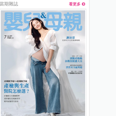
當期雜誌
看更多