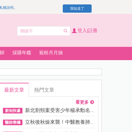
私權說明
。
我知道了
登入|註冊
師
採購年鑑
寵粉月月抽
最新文章
熱門文章
看更多
新北割頸案受害少年楊承勳名...
新知快遞
立秋後秋燥來襲！中醫教養肺...
醫師專欄