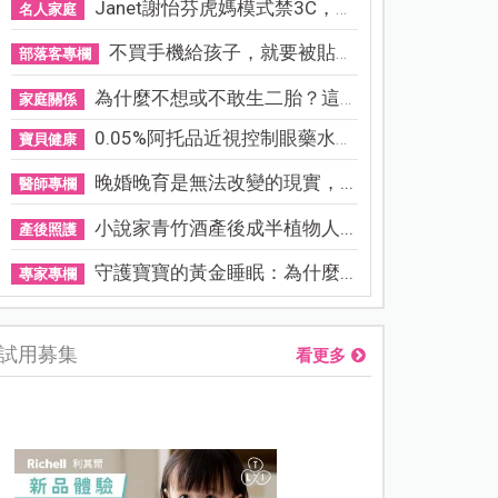
Janet謝怡芬虎媽模式禁3C，看...
名人家庭
不買手機給孩子，就要被貼「...
部落客專欄
為什麼不想或不敢生二胎？這8...
家庭關係
0.05%阿托品近視控制眼藥水納...
寶貝健康
晚婚晚育是無法改變的現實，...
醫師專欄
小說家青竹酒產後成半植物人...
產後照護
守護寶寶的黃金睡眠：為什麼...
專家專欄
試用募集
看更多