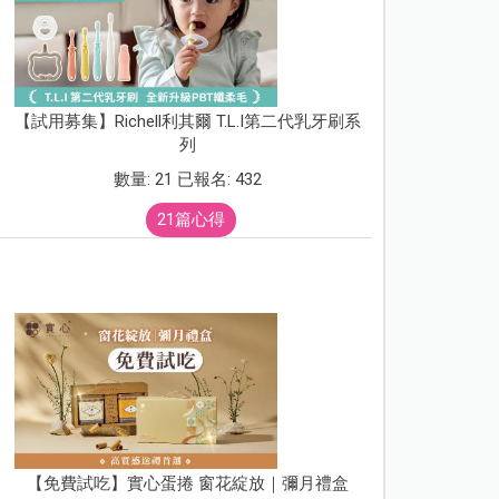
【試用募集】Richell利其爾 T.L.I第二代乳牙刷系
列
數量: 21 已報名: 432
21篇心得
【免費試吃】實心蛋捲 窗花綻放｜彌月禮盒