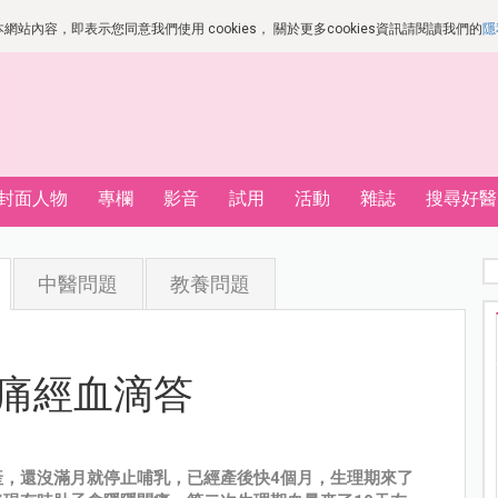
站內容，即表示您同意我們使用 cookies， 關於更多cookies資訊請閱讀我們的
隱
封面人物
專欄
影音
試用
活動
雜誌
搜尋好醫
中醫問題
教養問題
痛經血滴答
產，還沒滿月就停止哺乳，已經產後快4個月，生理期來了