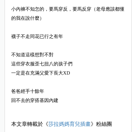
小內褲不知怎的，要馬穿反，要馬反穿（老母應該都懂
的我
在說什麼）
襪子不走同花已行之有年
不知道這樣想對不對
這些穿衣服歪七扭八的孩子們
一定是在充滿父愛下長大XD
爸爸經手十餘年
回不去的穿搭基因內建
本文章轉載於《
莎拉媽媽育兒插畫
》粉絲團