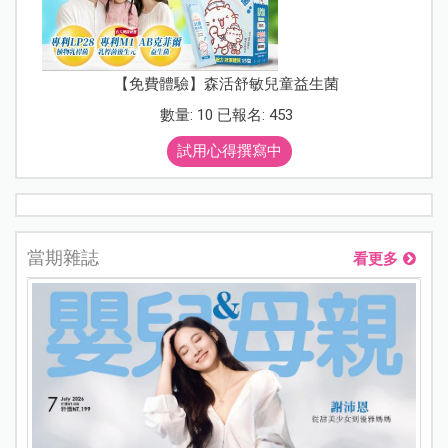
【免費體驗】森活舒敏兒童益生菌
數量: 10 已報名: 453
試用心得撰寫中
當期雜誌
看更多