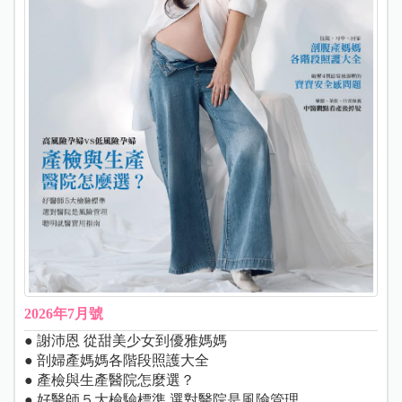
2026年7月號
● 謝沛恩 從甜美少女到優雅媽媽
● 剖婦產媽媽各階段照護大全
● 產檢與生產醫院怎麼選？
● 好醫師５大檢驗標準 選對醫院是風險管理