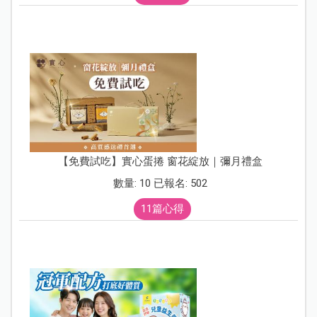
【免費試吃】實心蛋捲 窗花綻放｜彌月禮盒
數量: 10 已報名: 502
11篇心得