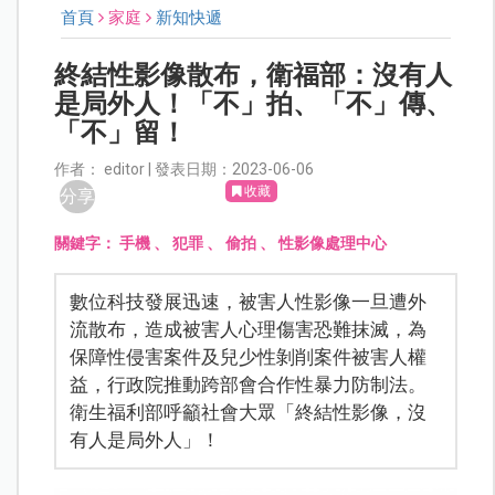
首頁
家庭
新知快遞
終結性影像散布，衛福部：沒有人
是局外人！「不」拍、「不」傳、
「不」留！
作者： editor | 發表日期：2023-06-06
收藏
分享
關鍵字：
手機
、
犯罪
、
偷拍
、
性影像處理中心
數位科技發展迅速，被害人性影像一旦遭外
流散布，造成被害人心理傷害恐難抹滅，為
保障性侵害案件及兒少性剝削案件被害人權
益，行政院推動跨部會合作性暴力防制法。
衛生福利部呼籲社會大眾「終結性影像，沒
有人是局外人」！