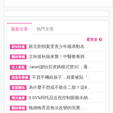
最新文章
熱門文章
看更多
新北割頸案受害少年楊承勳名...
新知快遞
立秋後秋燥來襲！中醫教養肺...
醫師專欄
Janet謝怡芬虎媽模式禁3C，看...
名人家庭
不買手機給孩子，就要被貼「...
部落客專欄
為什麼不想或不敢生二胎？這8...
家庭關係
0.05%阿托品近視控制眼藥水納...
寶貝健康
晚婚晚育是無法改變的現實，...
醫師專欄