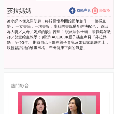
莎拉媽媽
粉絲專頁
部落格
從小課本便充滿塗鴉，終於從懷孕開始提筆創作，一個插畫
夢； 一支畫筆，一塊畫板，幽默的畫風搭配輕快配色， 道出
為人妻／人母／媳婦的酸甜苦辣！ 現旅居休士頓，兼職鋼琴教
師／兒童繪畫教學； 經營FACEBOOK親子插畫專頁「莎拉媽
媽」至今3年。 期待自己不斷在親子育兒及婚姻家庭層面上，
以輕鬆詼諧的繪畫風格，帶出健康正面的氣息。
熱門影音