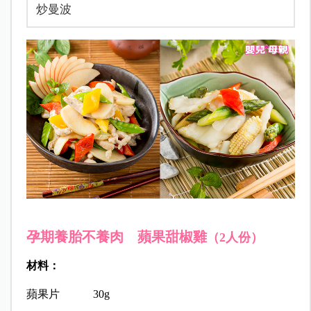
炒曼波
孕期養胎不養肉
蘋果甜椒雞
（2人份）
材料：
蘋果片 30g