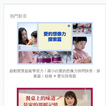
熱門影音
啟動寶寶超級學習力！羅小白愛的想像力快問快答：探
索篇｜桂格 ✕ 嬰兒與母親