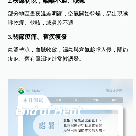
2.秋燥初現，咽喉不適、咳嗽
部分地區晝夜溫差明顯，空氣開始乾燥，易出現喉
嚨乾癢、乾咳，或鼻腔不適。
3.關節痠痛、舊疾復發
氣溫轉涼，血脈收斂，濕氣與寒氣趁虛入侵，關節
痠麻、舊有風濕病灶常被誘發。