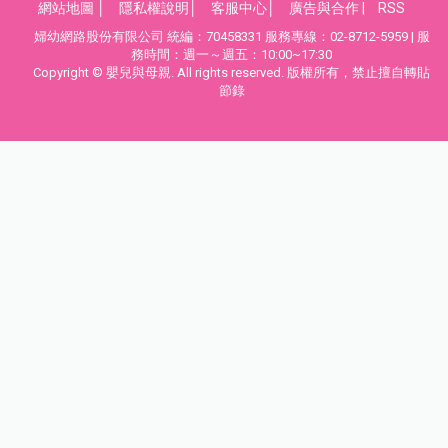
網站地圖
│
隱私權說明
│
客服中心
│
廣告與合作
|
RSS
婦幼網路股份有限公司 統編：70458331 服務專線：02-8712-5959 | 服
務時間：週一～週五：10:00~17:30
Copyright © 嬰兒與母親. All rights reserved. 版權所有，禁止擅自轉貼
節錄