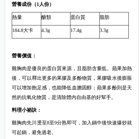
營養成份（1人份）
熱量
醣類
蛋白質
脂肪
184.8大卡
4.3g
17.4g
3.3g
營養價值：
雞胸肉是優良的蛋白質來源，且脂肪含量低。蘋果加熱
後，可以釋出更多的果膠及多酚物質，果膠吸水後膨脹
可以增加飽足感，也能降低血膽固醇；蘋果多酚則是天
然的抗氧化物質，是清除體內自由基的好幫手。
料理小祕訣：
雞胸肉先川燙至8至9分熟即可，加入鍋中後快速爆炒就
可起鍋，避免過老。