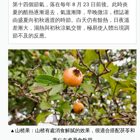
第十四個節氣，落在每年 8 月 23 日前後。此時炎
夏的酷熱逐漸退去，氣溫漸降，早晚微涼，標誌著
由盛夏向初秋過渡的時節。白天仍有餘熱，日夜溫
差漸大，濕熱與初秋涼氣交替，極易使人體出現調
節不及的反應。
▲山楂果：山楂有處消食解膩的效果，很適合搭配茯苓和