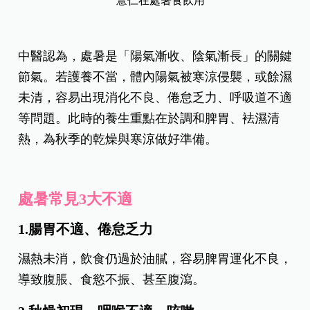
薏仁在處暑食飲用
中醫認為，處暑是「陽氣漸收、陰氣漸長」的關鍵
節氣。若護養不當，體內陽氣被寒涼侵襲，或餘濕
未清，容易出現消化不良、倦怠乏力、呼吸道不適
等問題。此時的養生重點在於調和脾胃、袪濕清
熱，為秋季的乾燥與寒涼做好準備。
處暑常見3大不適
1.腸胃不適、倦怠乏力
濕熱未消，飲食仍過於油膩，容易脾胃運化不良，
導致腹脹、食慾不振、甚至腹瀉。