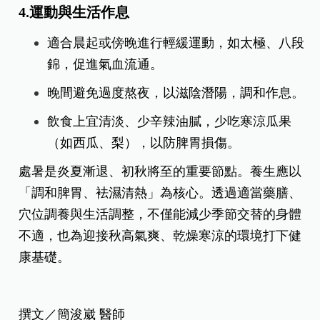
4.運動與生活作息
適合晨起或傍晚進行輕緩運動，如太極、八段
錦，促進氣血流通。
晚間避免過度熬夜，以滋陰潛陽，調和作息。
飲食上宜清淡、少辛辣油膩，少吃寒涼瓜果
（如西瓜、梨），以防脾胃損傷。
處暑是炎夏漸退、初秋將至的重要節點。養生應以
「調和脾胃、袪濕清熱」為核心。透過適當藥膳、
穴位調養與生活調整，不僅能減少季節交替的身體
不適，也為迎接秋高氣爽、乾燥寒涼的環境打下健
康基礎。
撰文／簡浚崴 醫師