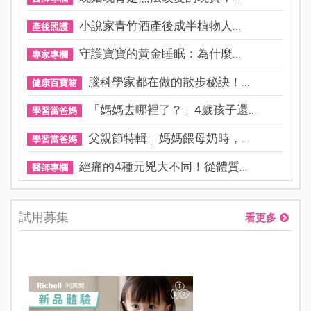
小說家青竹酒產後成半植物人...
產後照護
守護寶寶的黃金睡眠：為什麼...
專家專欄
腦科學家都在做的散步秘訣！...
健康百寶箱
「媽媽去哪裡了？」4歲孩子還...
學習當爸媽
父親節特輯｜媽媽餵母奶時，...
學習當爸媽
經痛的4種元兇大不同！從體質...
醫師專欄
試用募集
看更多