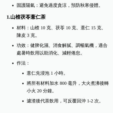
固護陽氣：避免過度貪涼，預防秋寒侵體。
1.山楂茯苓薏仁茶
材料：山楂 10 克、茯苓 10 克、薏仁 15 克、
陳皮 3 克。
功效：健脾化濕、消食解膩、調暢氣機，適合
處暑時飲用以助消化、減輕倦怠。
作法：
薏仁先浸泡 1 小時。
將所有材料加水 800 毫升，大火煮沸後轉
小火 20 分鐘。
濾渣後代茶飲用，可反覆回沖 1-2 次。