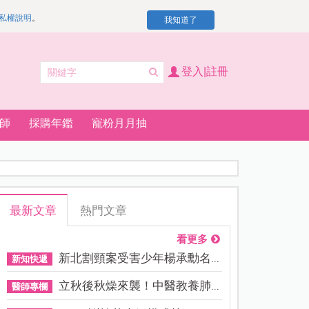
私權說明
。
我知道了
登入|註冊
師
採購年鑑
寵粉月月抽
最新文章
熱門文章
看更多
新北割頸案受害少年楊承勳名...
新知快遞
立秋後秋燥來襲！中醫教養肺...
醫師專欄