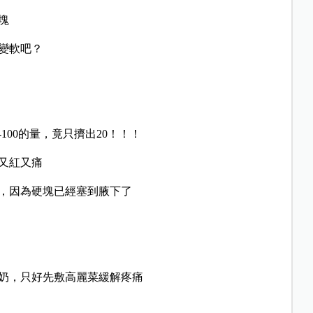
塊
就會變軟吧？
100的量，竟只擠出20！！！
又紅又痛
，因為硬塊已經塞到腋下了
奶，只好先敷高麗菜緩解疼痛