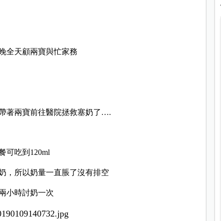
晚全天顧兩寶與忙家務
帶著兩寶前往醫院拯救塞奶了….
吃到120ml
奶，所以奶量一直脹了沒有排空
兩小時討奶一次