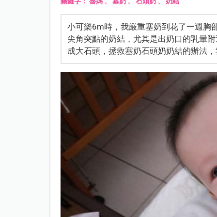
關鍵字：
魯媽
、
塞奶
、
石頭奶
、
奶結
小可樂6m時，我嚴重塞奶到花了一週胸
尖角突點的奶結，尤其是出奶口的乳暈附
成大石頭，拯救塞奶石頭奶奶結的辦法，