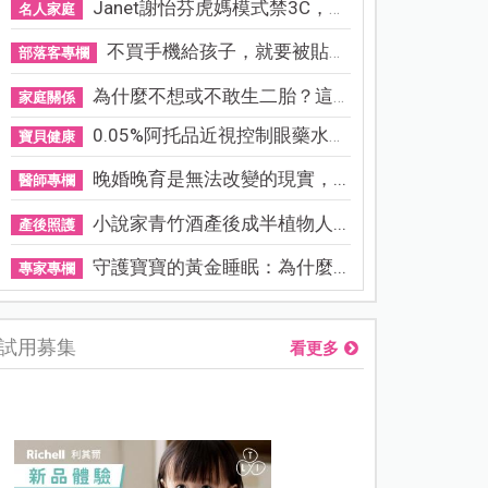
Janet謝怡芬虎媽模式禁3C，看...
名人家庭
不買手機給孩子，就要被貼「...
部落客專欄
為什麼不想或不敢生二胎？這8...
家庭關係
0.05%阿托品近視控制眼藥水納...
寶貝健康
晚婚晚育是無法改變的現實，...
醫師專欄
小說家青竹酒產後成半植物人...
產後照護
守護寶寶的黃金睡眠：為什麼...
專家專欄
試用募集
看更多