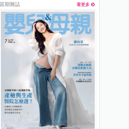
當期雜誌
看更多