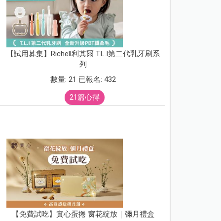
【試用募集】Richell利其爾 T.L.I第二代乳牙刷系
列
數量: 21 已報名: 432
21篇心得
【免費試吃】實心蛋捲 窗花綻放｜彌月禮盒