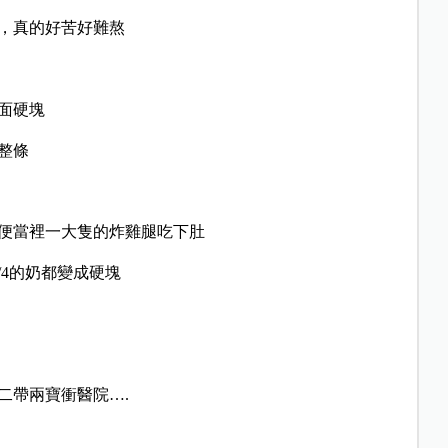
，真的好苦好難熬
面硬塊
是還是硬塊一整條
便當裡一大隻的炸雞腿吃下肚
/4的奶都變成硬塊
二帶兩寶衝醫院….