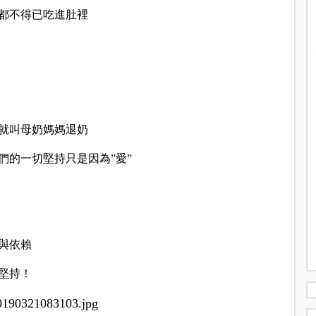
都不得已吃進肚裡
就叫母奶媽媽退奶
們的一切堅持只是因為”愛”
與依賴
堅持！