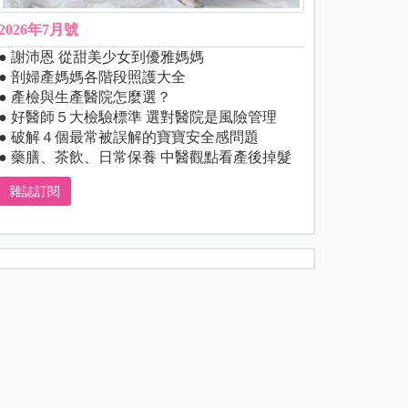
2026年7月號
● 謝沛恩 從甜美少女到優雅媽媽
● 剖婦產媽媽各階段照護大全
● 產檢與生產醫院怎麼選？
● 好醫師５大檢驗標準 選對醫院是風險管理
● 破解４個最常被誤解的寶寶安全感問題
● 藥膳、茶飲、日常保養 中醫觀點看產後掉髮
雜誌訂閱