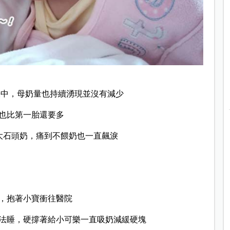
餵中，母奶量也持續湧現並沒有減少
也比第一胎還要多
大石頭奶，痛到不餵奶也一直飆淚
，抱著小寶衝往醫院
法睡，硬撐著給小可樂一直吸奶減緩硬塊