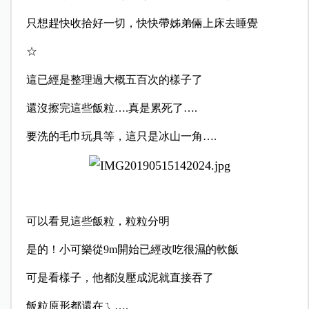
只想趕快收拾好一切，快快帶姊弟倆上床去睡覺
☆
這已經是整理過大概五百次的樣子了
還沒擦完這些飯粒….真是累死了….
要洗的毛巾玩具等，這只是冰山一角….
可以看見這些飯粒，粒粒分明
是的！小可樂從9m開始已經改吃很濕的軟飯
可是看樣子，他都沒壓成泥就直接吞了
飯粒原形都還在ㄟ….