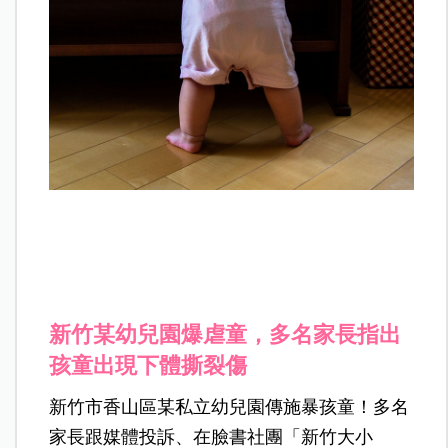
新竹某幼兒園爆虐童，多名家長指出
孩童出現下體撕裂傷
新竹市香山區某私立幼兒園傳施暴孩童！多名
家長跟媒體投訴、在臉書社團「新竹大小