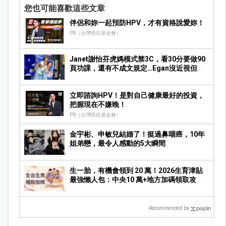
您也可能喜歡這些文章
伴侶和妳一起預防HPV，才有資格說愛妳！
PR（台灣癌症基金會）
Janet謝怡芬虎媽模式禁3C，看30分要做90
頁功課，還有不成文規定…Egan沒近視但求
饒：Mummy, please～
立即諮詢HPV！是對自己健康最好的投資，
把握現在不嫌晚！
PR（台灣癌症基金會）
金宇彬、申敏兒結婚了！挺過鼻咽癌，10年
姐弟戀，最令人感動的5大瞬間
生一胎，有機會領到 20 萬！2026生育津貼
最強懶人包：中央10 萬+地方加碼領取攻
略！
Recommended by