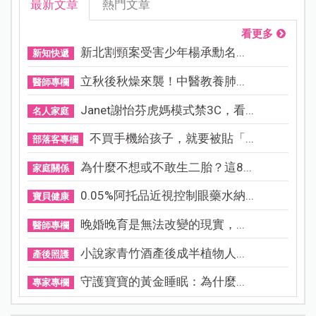
最新文章
熱門文章
看更多
新北割頸案受害少年楊承勳名...
新知快遞
立秋後秋燥來襲！中醫教養肺...
醫師專欄
Janet謝怡芬虎媽模式禁3C，看...
名人家庭
不買手機給孩子，就要被貼「...
部落客專欄
為什麼不想或不敢生二胎？這8...
家庭關係
0.05%阿托品近視控制眼藥水納...
寶貝健康
晚婚晚育是無法改變的現實，...
醫師專欄
小說家青竹酒產後成半植物人...
產後照護
守護寶寶的黃金睡眠：為什麼...
專家專欄