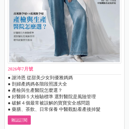
2026年7月號
● 謝沛恩 從甜美少女到優雅媽媽
● 剖婦產媽媽各階段照護大全
● 產檢與生產醫院怎麼選？
● 好醫師５大檢驗標準 選對醫院是風險管理
● 破解４個最常被誤解的寶寶安全感問題
● 藥膳、茶飲、日常保養 中醫觀點看產後掉髮
雜誌訂閱