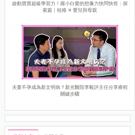
啟動寶寶超級學習力！羅小白愛的想像力快問快答：探
索篇｜桂格 ✕ 嬰兒與母親
夫妻不孕成為新文明病？新光醫院李毅評主任分享療程
關鍵步驟