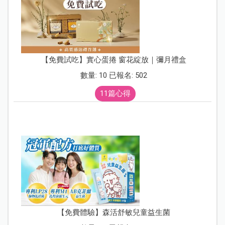
【免費試吃】實心蛋捲 窗花綻放｜彌月禮盒
數量: 10 已報名: 502
11篇心得
【免費體驗】森活舒敏兒童益生菌