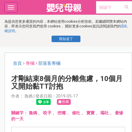
Toggle
navigation
為提供您更多優質的內容，本網站使用cookies分析技術。若繼續閱覽本網站內
容，即表示您同意我們使用 cookies， 關於更多cookies資訊請閱讀我們的
隱私
權說明
。
我知道了
首頁
專欄
部落客專欄
才剛結束8個月的分離焦慮，10個月
又開始黏TT討抱
作者： 魯媽 | 發表日期：2019-05-17
收藏
關鍵字：
魯媽
、
咬手
、
挖嘴
、
催吐
、
寶寶
、
嘔吐
、
最慘
的一天