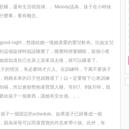
歡睡，還有生活很規律。」
Melody
認為，孩子在小時候
什麼事」要有概念。
good-night
，然後給她一塊她喜愛的嬰兒軟布。比如女兒
到這個旋律時就該睡覺了；睡覺時燈要關暗，留個小夜
她就知道自己在床上滾來滾去後，就可以睡著了。
孩子的情況，有必要時才介入。在訓練時，千萬不要孩子
，媽媽未來的日子也就難過了！以一定要狠下心來訓練
拍嗝，所以會順勢抱著寶寶入睡。等到
7
、
8
個月時，我
要給孩子一個東西，讓她有安全感。」。
給孩子一個固定的
schedule
。如果孩子已經養成一個
，因為保母可以照著寶寶的作息來帶小孩。此外，有