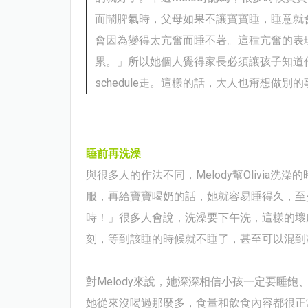
而鬧脾氣時，父母如果不讓寶寶睡，睡意就
會因為變得太亢奮而睡不著。這種亢奮的表
累。」所以她個人覺得家長必須讓孩子知道
schedule
走。這樣的話，大人也甭想做別的
睡前再洗澡
與很多人的作法不同，
Melody
幫
Olivia
洗澡的
服，再給寶寶喝奶的話，她就容易睡得久，至
時！」很多人會說，洗澡要下午洗，這樣的壞
刻，等到該睡的時候就不睡了，甚至可以混到
對
Melody
來說，她深深相信小孩一定要睡飽
她從來沒喝過那麼多，食量和飲食內容都很正