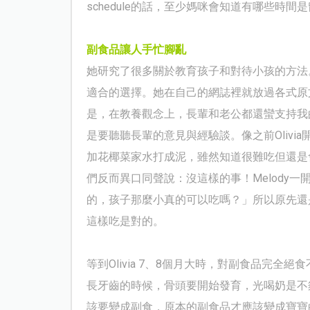
schedule
的話，至少媽咪會知道有哪些時間是
副食品讓人手忙腳亂
她研究了很多關於教育孩子和對待小孩的方法
適合的選擇。她在自己的網誌裡就放過各式原
是，在教養觀念上，長輩和老公都還蠻支持我
是要聽聽長輩的意見與經驗談。像之前
Olivia
加花椰菜家水打成泥，雖然知道很難吃但還是
們反而異口同聲說：沒這樣的事！
Melody
一
的，孩子那麼小真的可以吃嗎？」所以原先還
這樣吃是對的。
等到
Olivia 7
、
8
個月大時，對副食品完全絕食
長牙齒的時候，骨頭要開始發育，光喝奶是不
該要變成副食，原本的副食品才應該變成寶寶