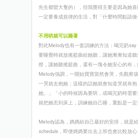
先生都蠻大隻的），但我覺得主要是因為她喜
一定要養成規律的生活，對「什麼時間點該做
不用哄就可以睡著
對此
Melody
也有一套訓練的方法：喝完奶
say 
要睡覺時就放搖籃曲給她聽，讓她漸漸知道聽
燈，讓她聽搖籃曲，還有一塊令她安心的布，
Melody
強調，一開始寶寶當然會哭，先觀察
一哭就去抱她；這樣的話她就會知道哭就有抱
她。」「小的時候因為要哄，或喝完奶時需要
就把她丟到床上，訓練她自己睡，重點是一定
Melody
認為，媽媽給自己最好的安排，就是
schedule
，即便媽媽要出去上班也會比較放心