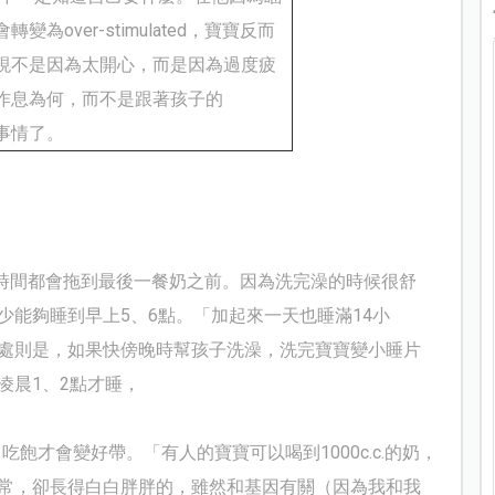
會轉變為
over-stimulated
，寶寶反而
現不是因為太開心，而是因為過度疲
作息為何，而不是跟著孩子的
事情了。
時間都會拖到最後一餐奶之前。因為洗完澡的時候很舒
少能夠睡到早上
5
、
6
點。「加起來一天也睡滿
14
小
處則是，如果快傍晚時幫孩子洗澡，洗完寶寶變小睡片
凌晨
1
、
2
點才睡，
、吃飽才會變好帶。「有人的寶寶可以喝到
1000c
.c.
的奶，
常，卻長得白白胖胖的，雖然和基因有關（因為我和我