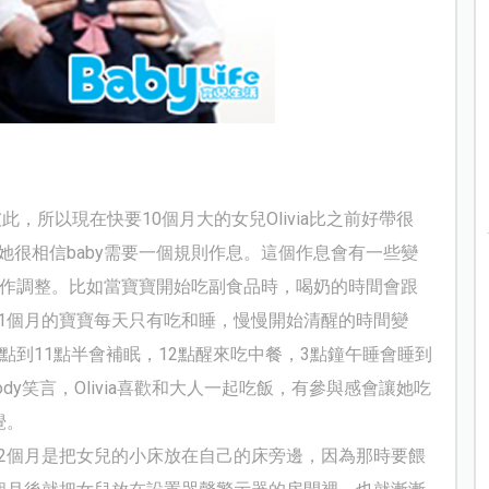
彼此，所以現在快要
10
個月大的女兒
Olivia
比之前好帶很
她很相信
baby
需要一個規則作息。這個作息會有一些變
作調整。比如當寶寶開始吃副食品時，喝奶的時間會跟
1
個月的寶寶每天只有吃和睡，慢慢開始
清醒的時間變
點到
11
點半會補眠，
12
點醒來吃中餐，
3
點鐘午睡會睡到
ody
笑言，
Olivia
喜歡和大人一起吃飯，有參與感會讓她吃
覺。
2
個
月是把女兒的小床放在自己的床旁邊，因為那時要餵