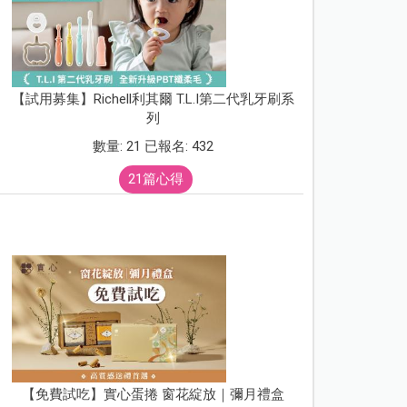
【試用募集】Richell利其爾 T.L.I第二代乳牙刷系
列
數量: 21 已報名: 432
21篇心得
【免費試吃】實心蛋捲 窗花綻放｜彌月禮盒