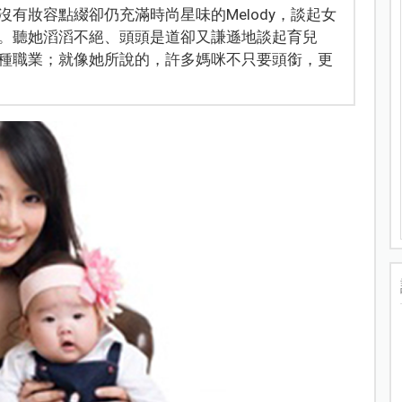
有妝容點綴卻仍充滿時尚星味的Melody，談起女
。聽她滔滔不絕、頭頭是道卻又謙遜地談起育兒
種職業；就像她所說的，許多媽咪不只要頭銜，更