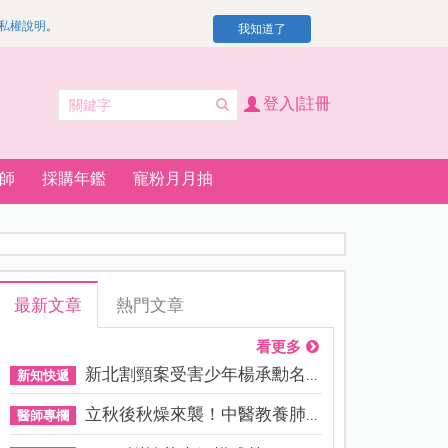
私權說明
。
我知道了
登入|註冊
師
採購年鑑
寵粉月月抽
最新文章
熱門文章
看更多
新北割頸案受害少年楊承勳名...
新知快遞
立秋後秋燥來襲！中醫教養肺...
醫師專欄