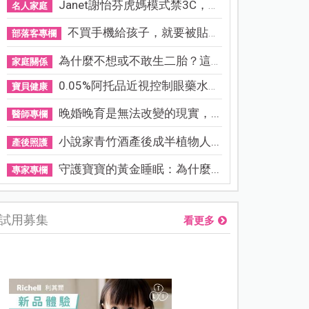
Janet謝怡芬虎媽模式禁3C，看...
名人家庭
不買手機給孩子，就要被貼「...
部落客專欄
為什麼不想或不敢生二胎？這8...
家庭關係
0.05%阿托品近視控制眼藥水納...
寶貝健康
晚婚晚育是無法改變的現實，...
醫師專欄
小說家青竹酒產後成半植物人...
產後照護
守護寶寶的黃金睡眠：為什麼...
專家專欄
試用募集
看更多