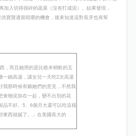
再加入切得很碎的蔬菜（沒有打成泥）。結果發現，
蔬菜提供寶寶適當咀嚼的機會，後來知道這對長牙也有幫
西，而且她用的是比糙米稍軟的五
燉一鍋高湯，讓女兒一天吃
2
次高湯
好我那時候有聽她們的意見，不然我
把食物泥加在一起，變不出別的花
製品不好。
5
、
6
個月大還可以吃這樣
些東西就膩了。
」在美國長大的