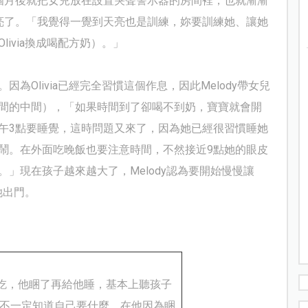
個月後就把女兒放在設置哭聲警示器的房間裡，也就漸漸
亮了。「我覺得一覺到天亮也是訓練，妳要訓練她、讓她
Olivia
換成喝配方奶）。」
。因為
Olivia
已經完全習慣這個作息，因此
Melody
帶女兒
間的中間），「如果時間到了卻喝不到奶，寶寶就會開
午
3
點要睡覺，這時問題又來了，因為她已經很習慣睡她
鬧。在外面吃晚飯也要注意時間，不然接近
9
點她的眼皮
。」現在孩子越來越大了，
Melody
認為要
開始慢慢讓
她出門。
吃，他睏了再給他睡，基本上聽孩子
不一定知道自己要什麼。在他因為睏