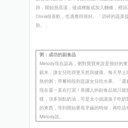
持，開始熬高湯，做成稀飯或加入麵條，裡頭
Olivia很喜歡，也適應得很好。「切碎的
助。」
粥：成功的副食品
Melody
現在
認為，粥對寶寶來說是很好的東
穀米，讓女兒吃得更天然與健康。
每天早上
熬的粥；早餐時段則是讓女兒吃水果。「還
現在還一直在打泥！美國人
的
副食品就只能
樣，頂多加點奶油，可是太小就讓孩子吃奶
的東西，等到開始要長牙齒的時候，再吃這
Melody
說。