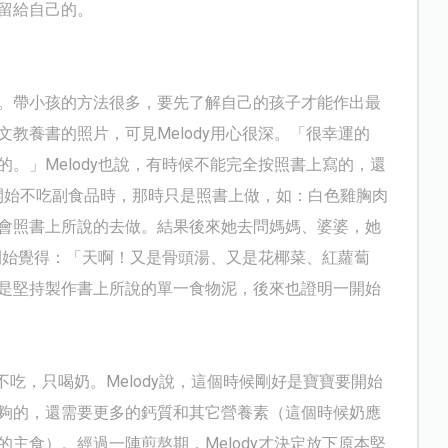
留給自己的。
。帶小孩的方法很多，要先了解自己的孩子才能作出最
文教養書的照片，可見
Melody
用心很深。「很幸運的
的。」
Melody
也說，有時候不能完全按照書上寫的，還
開始不吃副食品時，那時只是照書上做，如：白色雞胸肉
會照書上所說的去做。結果後來她去問媽媽、婆婆，她
開始覺得：「天啊！又是骨頭湯、又是花椰菜、紅蘿蔔
是堅持製作書上所說的單一食物泥，後來也證明一開始
不吃，只喝奶。
Melody
說，這個時候剛好是寶寶要開始
夠的，還需要更多的鈣質和其它營養素（這個時候奶應
的主食）。經過一陣煎熬期，
Melody
才決定放下原本堅