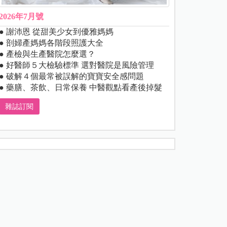
2026年7月號
● 謝沛恩 從甜美少女到優雅媽媽
● 剖婦產媽媽各階段照護大全
● 產檢與生產醫院怎麼選？
● 好醫師５大檢驗標準 選對醫院是風險管理
● 破解４個最常被誤解的寶寶安全感問題
● 藥膳、茶飲、日常保養 中醫觀點看產後掉髮
雜誌訂閱