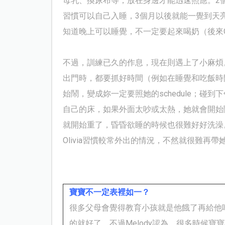
母乳、換尿布等，放在身邊才能迅速照應。
2
習慣可以自己入睡，
3
個月以後就能一覺到天
知道晚上可以睡覺，不一定要起來喝奶（後來
不過，訓練已久的作息，現在則遇上了小麻煩
出門時，都要抓好時間（例如在睡覺和吃飯時
始鬧，變成妳一定要照她的
schedule
；
碰到下
自己的床，如果外面太吵或太熱，她就會開始
就開始重了，昏昏欲睡的時候也很難好好洗澡
Olivia
習慣較常外出的情況，不然就很難再帶
寶寶不一定表裡如一？
很多父母會覺得教育小孩就是他餓了再給他
的就好了。不過
Melody
認為，很多時候寶寶