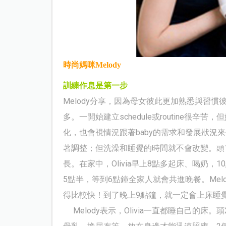
時尚媽咪
Melody
訓練作息是第一步
Melody
分享，因為母女彼此更加熟悉與習慣
多。一開始建立
schedule
或
routine
很辛苦，但
化，也會視情況跟著
baby
的需求和發展狀況來
著調整；但洗澡和睡覺的時間就不會改變。頭
長。在家中，
Olivia
早上
8
點多起床、喝奶，
10
5
點半，等到
6
點鐘全家人就會共進晚餐。
Mel
得比較快！
到了晚上
9
點鐘，就一定會上床睡
Melody
表示，
Olivia
一直都睡自己的床。頭