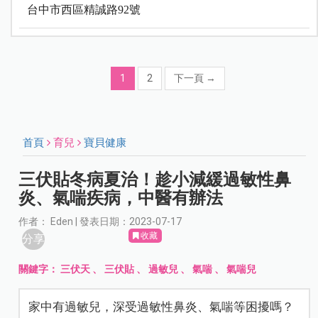
台中市西區精誠路
92
號
1
2
下一頁
→
首頁
育兒
寶貝健康
三伏貼冬病夏治！趁小減緩過敏性鼻
炎、氣喘疾病，中醫有辦法
作者： Eden | 發表日期：2023-07-17
收藏
分享
關鍵字：
三伏天
、
三伏貼
、
過敏兒
、
氣喘
、
氣喘兒
家中有過敏兒，深受過敏性鼻炎、氣喘等困擾嗎？