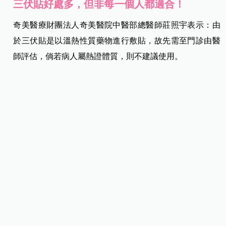
三伏貼好處多，但非每一個人都適合！
奇美醫療財團法人奇美醫院中醫部總醫師莊照宇表示：由
於三伏貼是以溫熱性質藥物進行敷貼，故先需至門診由醫
師評估，倘若病人屬熱證體質，則不建議使用。
此外，當下感冒、急性感染及皮膚過敏等病人，為避免發
炎反應加重，也不建議使用，可擇日再由中醫師評估。另
外，懷孕婦女與 1 歲以下幼童，因為體質性質易化熱上
火，這兩類族群也不建議。
因三伏貼是以藥物敷貼將陽氣透過皮膚進入人體，當日回
家建議不要洗冷水澡，期間也不要飲食冰飲、生冷瓜果
等，以避免寒邪入內，抵銷原本施予的陽氣補充。飲食方
面，應以清淡為主，不建議燥熱食物，避免辛辣、油膩等
食物，以免出現上火症狀。