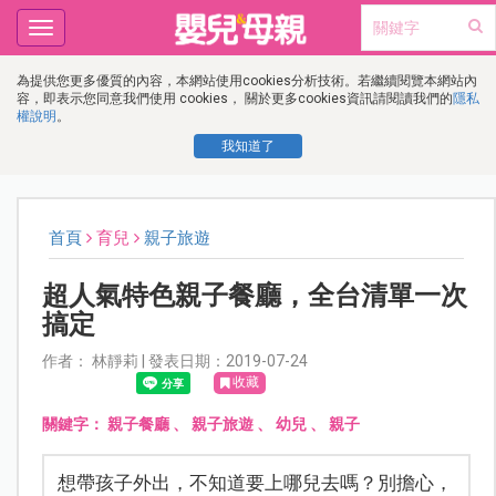
Toggle
navigation
為提供您更多優質的內容，本網站使用cookies分析技術。若繼續閱覽本網站內
容，即表示您同意我們使用 cookies， 關於更多cookies資訊請閱讀我們的
隱私
權說明
。
我知道了
首頁
育兒
親子旅遊
超人氣特色親子餐廳，全台清單一次
搞定
作者： 林靜莉 | 發表日期：2019-07-24
收藏
關鍵字：
親子餐廳
、
親子旅遊
、
幼兒
、
親子
想帶孩子外出，不知道要上哪兒去嗎？別擔心，