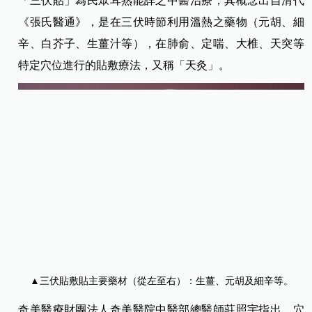
「三伏貼」為民眾耳熟能詳之中醫治療，其概念出自清代
《張氏醫通》，是在三伏時節利用溫熱之藥物（元胡、細
辛、白芥子、生薑汁等），在肺俞、定喘、大椎、天突等
特定穴位進行的貼敷療法，又稱「天灸」。
▲三伏貼敷貼主要藥材（從左至右）：生薑、元胡及細辛等。
奇美醫療財團法人奇美醫院中醫部總醫師莊照宇指出，穴