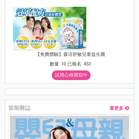
【免費體驗】森活舒敏兒童益生菌
數量: 10 已報名: 453
試用心得撰寫中
當期雜誌
看更多