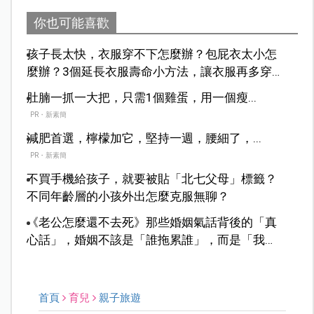
你也可能喜歡
孩子長太快，衣服穿不下怎麼辦？包屁衣太小怎
麼辦？3個延長衣服壽命小方法，讓衣服再多穿一
季！
肚腩一抓一大把，只需1個雞蛋，用一個瘦...
PR・新素簡
減肥首選，檸檬加它，堅持一週，腰細了，...
PR・新素簡
不買手機給孩子，就要被貼「北七父母」標籤？
不同年齡層的小孩外出怎麼克服無聊？
《老公怎麼還不去死》那些婚姻氣話背後的「真
心話」，婚姻不該是「誰拖累誰」，而是「我們
怎麼並肩走下去」。
首頁
育兒
親子旅遊