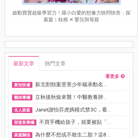
啟動寶寶超級學習力！羅小白愛的想像力快問快答：探
索篇｜桂格 ✕ 嬰兒與母親
最新文章
熱門文章
看更多
新北割頸案受害少年楊承勳名...
新知快遞
立秋後秋燥來襲！中醫教養肺...
醫師專欄
Janet謝怡芬虎媽模式禁3C，看...
名人家庭
不買手機給孩子，就要被貼「...
部落客專欄
為什麼不想或不敢生二胎？這8...
家庭關係