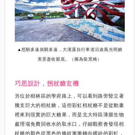
▲
想騎多遠就騎多遠，大漢溪自行車道沿途風光明媚
美景盡收眼底。（圖為龍窯橋）
巧思設計，拐杖糖玄機
另位於樹林區的學府路上，可以看到路旁豎立著
幾支巨大的枴杖糖，這些彩虹枴杖糖不是從動畫
裡來到現實的巨大糖果，而是北大特區薄膜生物
處理場免費回收水的取水口，仔細觀察會發現枴
杖糖的顏色從黑色的條紋漸漸轉向繽紛的彩虹，