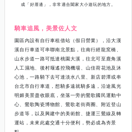
成「好厝邊」，非常適合闔家大小遊玩的地方。
騎車追風，美景佐人文
園區內設有自行車租借站（假日營業），沿大漢
溪自行車道可串聯南北景點，往南行經龍窯橋、
山水步道一路可抵達桃園大溪，往北可至鹿角溪
人工濕地、後村堰遙控飛機場、山佳荷花池及沐
心池，一路騎下去可達淡水八里、新店碧潭或串
台北市自行車道，想騎多遠就騎多遠，沿途風光
明媚美景盡收眼底，坐落一旁的鶯歌國民運動中
心、鶯歌陶瓷博物館、鶯歌老街商圈、附近登山
步道等，以及興建中的美術館、捷運三鶯線及轉
運站，未來此處交通十分便利，勢必成為夯景
點。