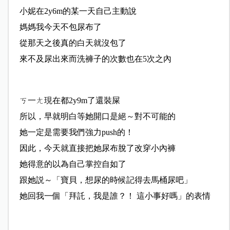
小妮在2y6m的某一天自己主動說
媽媽我今天不包尿布了
從那天之後真的白天就沒包了
來不及尿出來而洗褲子的次數也在5次之內
ㄎ一ㄤ現在都2y9m了還裝屎
所以，早就明白等她開口是絕～對不可能的
她一定是需要我們強力push的！
因此，今天就直接把她尿布脫了改穿小內褲
她得意的以為自己掌控自如了
跟她説～「寶貝，想尿的時候記得去馬桶尿吧」
她回我一個「拜託，我是誰？！ 這小事好嗎」的表情