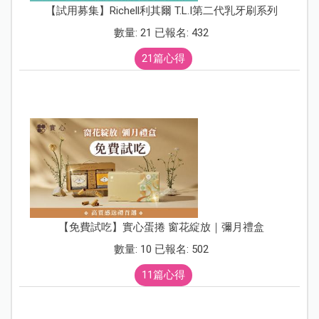
【試用募集】Richell利其爾 T.L.I第二代乳牙刷系列
數量: 21 已報名: 432
21篇心得
【免費試吃】實心蛋捲 窗花綻放｜彌月禮盒
數量: 10 已報名: 502
11篇心得