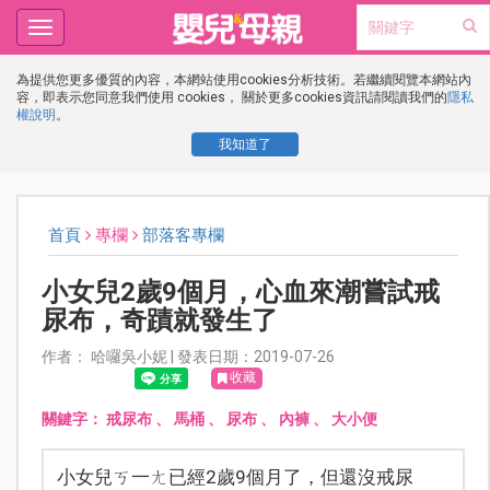
Toggle
navigation
為提供您更多優質的內容，本網站使用cookies分析技術。若繼續閱覽本網站內
容，即表示您同意我們使用 cookies， 關於更多cookies資訊請閱讀我們的
隱私
權說明
。
我知道了
首頁
專欄
部落客專欄
小女兒2歲9個月，心血來潮嘗試戒
尿布，奇蹟就發生了
作者： 哈囉吳小妮 | 發表日期：2019-07-26
收藏
關鍵字：
戒尿布
、
馬桶
、
尿布
、
內褲
、
大小便
小女兒ㄎ一ㄤ已經2歲9個月了，但還沒戒尿