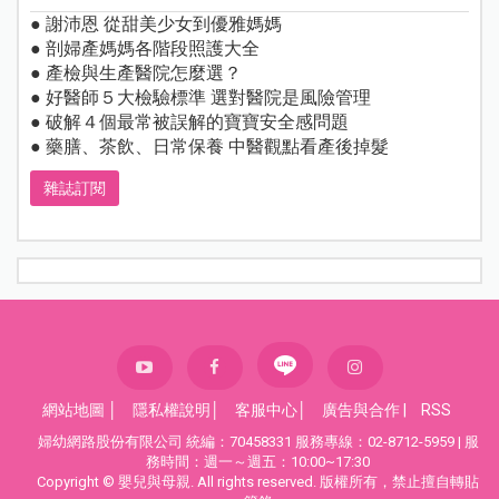
● 謝沛恩 從甜美少女到優雅媽媽
● 剖婦產媽媽各階段照護大全
● 產檢與生產醫院怎麼選？
● 好醫師５大檢驗標準 選對醫院是風險管理
● 破解４個最常被誤解的寶寶安全感問題
● 藥膳、茶飲、日常保養 中醫觀點看產後掉髮
雜誌訂閱
網站地圖
│
隱私權說明
│
客服中心
│
廣告與合作
|
RSS
婦幼網路股份有限公司 統編：70458331 服務專線：02-8712-5959 | 服
務時間：週一～週五：10:00~17:30
Copyright © 嬰兒與母親. All rights reserved. 版權所有，禁止擅自轉貼