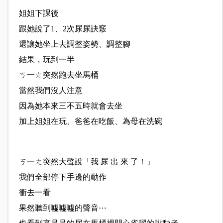
姐姐下課後
跟她說了1、2次尿尿訣竅
還讓她坐上去調整姿勢、調整腳
結果，玩到一半
ㄎ一ㄤ突然跑去坐馬桶
當然我們沒人注意
因為她本來三不五時就會去坐
加上姐姐在玩、爸爸在吃飯、為母在洗碗
ㄎ一ㄤ突然大聲說「我 尿 出 來 了！」
我們全部停下手邊的動作
衝去一看
果然聽到噓噓噓的聲音⋯