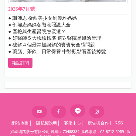
2026年7月號
● 謝沛恩 從甜美少女到優雅媽媽
● 剖婦產媽媽各階段照護大全
● 產檢與生產醫院怎麼選？
● 好醫師５大檢驗標準 選對醫院是風險管理
● 破解４個最常被誤解的寶寶安全感問題
● 藥膳、茶飲、日常保養 中醫觀點看產後掉髮
雜誌訂閱
網站地圖
│
隱私權說明
│
客服中心
│
廣告與合作
|
RSS
婦幼網路股份有限公司 統編：70458331 服務專線：02-8712-5959 | 服