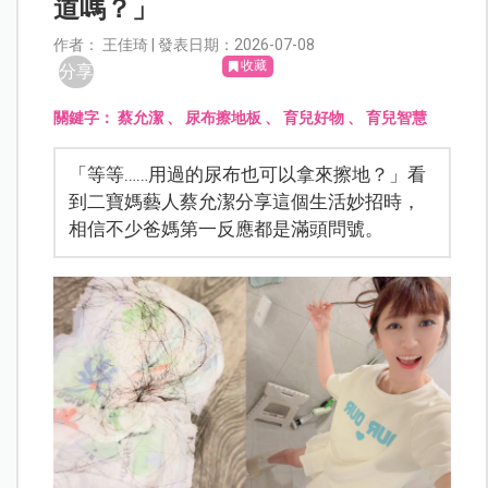
道嗎？」
作者： 王佳琦 | 發表日期：2026-07-08
收藏
分享
關鍵字：
蔡允潔
、
尿布擦地板
、
育兒好物
、
育兒智慧
「等等……用過的尿布也可以拿來擦地？」看
到二寶媽藝人蔡允潔分享這個生活妙招時，
相信不少爸媽第一反應都是滿頭問號。