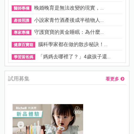
晚婚晚育是無法改變的現實，...
醫師專欄
小說家青竹酒產後成半植物人...
產後照護
守護寶寶的黃金睡眠：為什麼...
專家專欄
腦科學家都在做的散步秘訣！...
健康百寶箱
「媽媽去哪裡了？」4歲孩子還...
學習當爸媽
試用募集
看更多