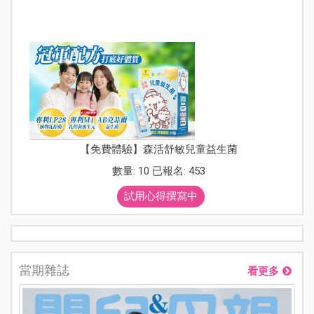
【免費體驗】森活舒敏兒童益生菌
數量: 10 已報名: 453
試用心得撰寫中
當期雜誌
看更多