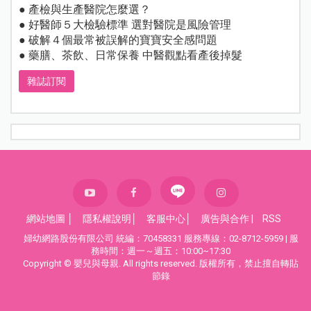
● 產檢與生產醫院怎麼選？
● 好醫師５大檢驗標準 選對醫院是風險管理
● 破解４個最常被誤解的寶寶安全感問題
● 藥膳、茶飲、日常保養 中醫觀點看產後掉髮
雜誌訂閱
網站地圖
│
隱私權說明
│
客服中心
│
廣告與合作
|
RSS
婦幼網路股份有限公司 統編：70458331 服務專線：02-8712-5959 | 服
務時間：週一～週五：10:00~17:30
Copyright © 嬰兒與母親. All rights reserved. 版權所有，禁止擅自轉貼
節錄