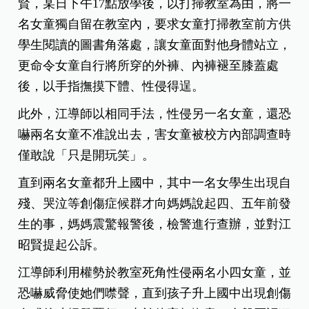
賢，某日下午17點放學後，以打掃教室為由，將一
名女童獨自留在教室內，要求女童打掃教室前方供
學生閱讀的圖書角落處，讓女童面對他身體站立，
更命令女童自行將所穿的外褲、內褲褪至膝蓋處
後，以手指撫摸下體、性侵得逞。
此外，江導師以相同手法，性侵另一名女童，還恐
嚇兩名女童不准說出去，害女童被校方內部調查時
僅敢說「只是開玩笑」。
直到兩名女童都升上國中，其中一名女學生出現自
殘、哭泣等創傷症候群才向媽媽說起四、五年前發
生的事，媽媽震驚報警後，檢警進行查辦，並對江
昭賢提起公訴。
江導師利用權勢於教室死角性侵兩名小四女童，並
恐嚇威脅使她們噤聲，直到孩子升上國中出現創傷