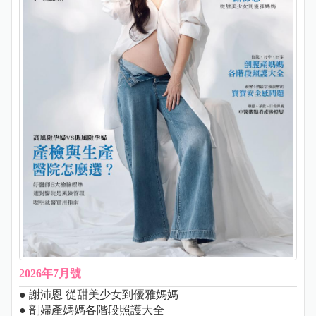
2026年7月號
● 謝沛恩 從甜美少女到優雅媽媽
● 剖婦產媽媽各階段照護大全