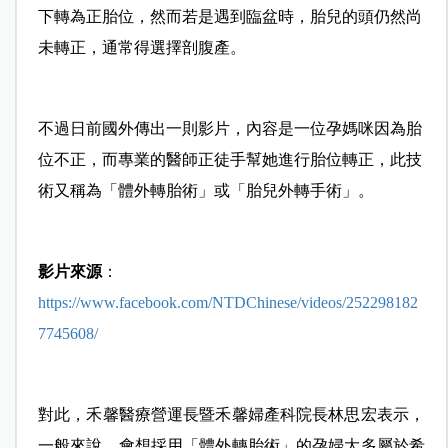
下轉為正胎位，然而若是遇到臨盆時，胎兒的頭仍然尚
未轉正，通常得選擇剖腹產。
不過日前國外傳出一則影片，內容是一位孕媽咪因為胎
位不正，而專業的醫師正徒手幫她進行胎位轉正，此技
術又稱為「體外轉胎術」或「胎兒外轉手術」。
影片來源
：
https://www.facebook.com/NTDChinese/videos/252298182
7745608/
對此，禾馨醫療營運長暨禾馨婦產科院長林思宏表示，
一般來說，會想採用「體外轉胎術」的孕婦大多屬於希