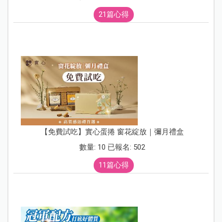
21篇心得
【免費試吃】實心蛋捲 窗花綻放｜彌月禮盒
數量: 10 已報名: 502
11篇心得