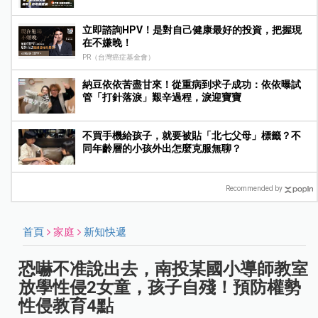
立即諮詢HPV！是對自己健康最好的投資，把握現
在不嫌晚！
PR（台灣癌症基金會）
納豆依依苦盡甘來！從重病到求子成功：依依曝試
管「打針落淚」艱辛過程，淚迎寶寶
不買手機給孩子，就要被貼「北七父母」標籤？不
同年齡層的小孩外出怎麼克服無聊？
Recommended by
首頁
家庭
新知快遞
恐嚇不准說出去，南投某國小導師教室
放學性侵2女童，孩子自殘！預防權勢
性侵教育4點