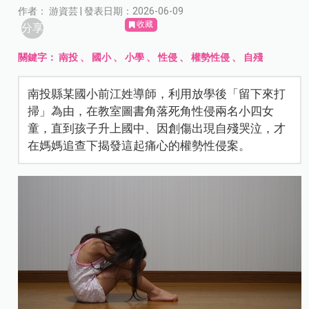
作者： 游資芸 | 發表日期：2026-06-09
收藏
分享
關鍵字：
南投
、
國小
、
小學
、
性侵
、
權勢性侵
、
自殘
南投縣某國小前江姓導師，利用放學後「留下來打
掃」為由，在教室圖書角落死角性侵兩名小四女
童，直到孩子升上國中、因創傷出現自殘哭泣，才
在媽媽追查下揭發這起痛心的權勢性侵案。