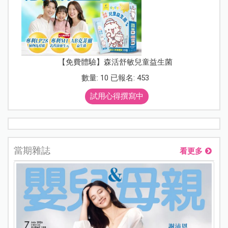
【免費體驗】森活舒敏兒童益生菌
數量: 10 已報名: 453
試用心得撰寫中
當期雜誌
看更多