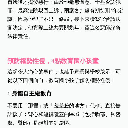
自殘後才揭發惡行；由於他毫無悔意、全盤否認犯
罪，最高法院駁回上訴，兩案各判處有期徒刑4年定
讞，因為他犯了不只一條罪，接下來檢察官會請法
官決定，他實際上總共要關幾年，讓這名惡師終負
法律責任。
預防權勢性侵，4點教育國小孩童
這起令人痛心的事件，也給予家長與學校啟示，可
從以下四個面向，教育國小孩子預防權勢性侵：
1.身體自主權教育
不要用「那裡」或「羞羞臉的地方」代稱。直接告
訴孩子：背心和短褲覆蓋的區域（包括胸部、私密
處、臀部）是絕對的紅燈區。