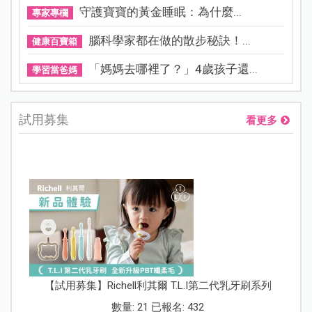
守護寶寶的黃金睡眠：為什麼...
專家專欄
腦科學家都在做的散步秘訣！...
健康百寶箱
「媽媽去哪裡了？」4歲孩子還...
學習當爸媽
試用募集
看更多
【試用募集】Richell利其爾 T.L.I第二代乳牙刷系列
數量: 21 已報名: 432