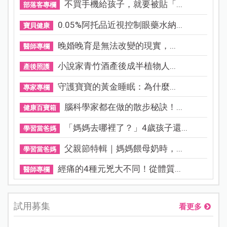
不買手機給孩子，就要被貼「...
部落客專欄
0.05%阿托品近視控制眼藥水納...
寶貝健康
晚婚晚育是無法改變的現實，...
醫師專欄
小說家青竹酒產後成半植物人...
產後照護
守護寶寶的黃金睡眠：為什麼...
專家專欄
腦科學家都在做的散步秘訣！...
健康百寶箱
「媽媽去哪裡了？」4歲孩子還...
學習當爸媽
父親節特輯｜媽媽餵母奶時，...
學習當爸媽
經痛的4種元兇大不同！從體質...
醫師專欄
試用募集
看更多