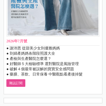
2026年7月號
● 謝沛恩 從甜美少女到優雅媽媽
● 剖婦產媽媽各階段照護大全
● 產檢與生產醫院怎麼選？
● 好醫師５大檢驗標準 選對醫院是風險管理
● 破解４個最常被誤解的寶寶安全感問題
● 藥膳、茶飲、日常保養 中醫觀點看產後掉髮
雜誌訂閱