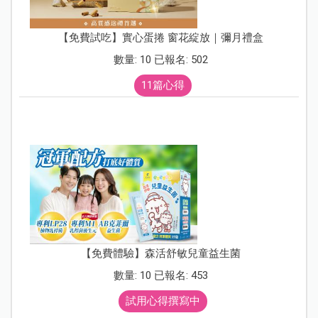
【免費試吃】實心蛋捲 窗花綻放｜彌月禮盒
數量: 10 已報名: 502
11篇心得
【免費體驗】森活舒敏兒童益生菌
數量: 10 已報名: 453
試用心得撰寫中