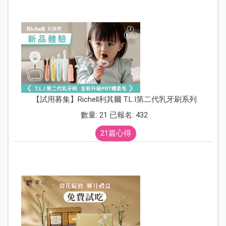
【試用募集】Richell利其爾 T.L.I第二代乳牙刷系列
數量: 21 已報名: 432
21篇心得