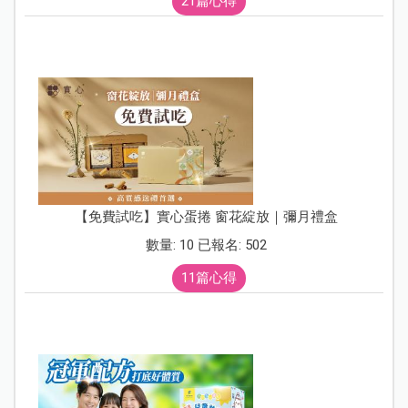
21篇心得
【免費試吃】實心蛋捲 窗花綻放｜彌月禮盒
數量: 10 已報名: 502
11篇心得