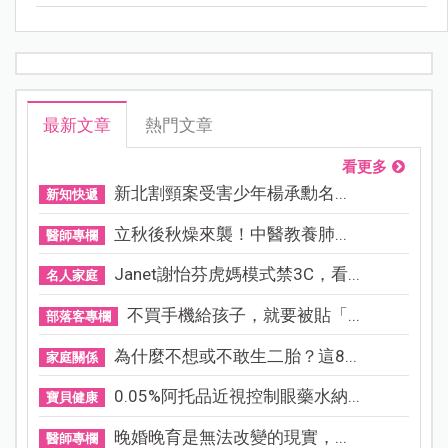
最新文章
熱門文章
看更多
新北割頸案受害少年楊承勳名...
新知快遞
立秋後秋燥來襲！中醫教養肺...
醫師專欄
Janet謝怡芬虎媽模式禁3C，看...
名人家庭
不買手機給孩子，就要被貼「...
部落客專欄
為什麼不想或不敢生二胎？這8...
家庭關係
0.05%阿托品近視控制眼藥水納...
寶貝健康
晚婚晚育是無法改變的現實，...
醫師專欄