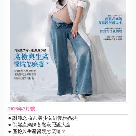
2026年7月號
● 謝沛恩 從甜美少女到優雅媽媽
● 剖婦產媽媽各階段照護大全
● 產檢與生產醫院怎麼選？