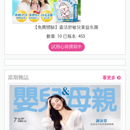
【免費體驗】森活舒敏兒童益生菌
數量: 10 已報名: 453
試用心得撰寫中
當期雜誌
看更多