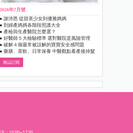
2026年7月號
● 謝沛恩 從甜美少女到優雅媽媽
● 剖婦產媽媽各階段照護大全
● 產檢與生產醫院怎麼選？
● 好醫師５大檢驗標準 選對醫院是風險管理
● 破解４個最常被誤解的寶寶安全感問題
● 藥膳、茶飲、日常保養 中醫觀點看產後掉髮
雜誌訂閱
：10:00~17:30