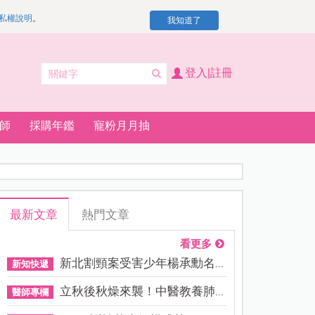
私權說明
。
我知道了
登入|註冊
師
採購年鑑
寵粉月月抽
最新文章
熱門文章
看更多
新北割頸案受害少年楊承勳名...
新知快遞
立秋後秋燥來襲！中醫教養肺...
醫師專欄