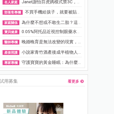
Janet謝怡芬虎媽模式禁3C，看...
名人家庭
不買手機給孩子，就要被貼「...
部落客專欄
為什麼不想或不敢生二胎？這8...
家庭關係
0.05%阿托品近視控制眼藥水納...
寶貝健康
晚婚晚育是無法改變的現實，...
醫師專欄
小說家青竹酒產後成半植物人...
產後照護
守護寶寶的黃金睡眠：為什麼...
專家專欄
試用募集
看更多