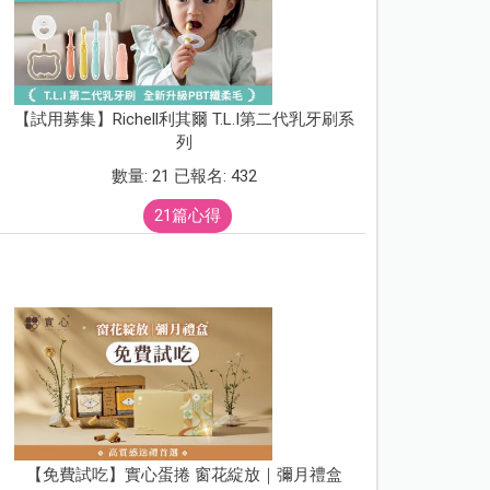
【試用募集】Richell利其爾 T.L.I第二代乳牙刷系
列
數量: 21 已報名: 432
21篇心得
【免費試吃】實心蛋捲 窗花綻放｜彌月禮盒