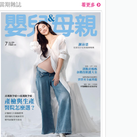
當期雜誌
看更多