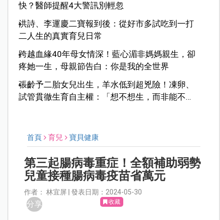
快？醫師提醒4大警訊別輕忽
洪詩、李運慶二寶報到後：從好市多試吃到一打
二人生的真實育兒日常
跨越血緣40年母女情深！藍心湄非媽媽親生，卻
疼她一生，母親節告白：你是我的全世界
張齡予二胎女兒出生，羊水低到超兇險！凍卵、
試管貫徹生育自主權：「想不想生，而非能不能
生」
首頁
育兒
寶貝健康
第三起腸病毒重症！全額補助弱勢
兒童接種腸病毒疫苗省萬元
作者： 林宜屏 | 發表日期：2024-05-30
收藏
分享