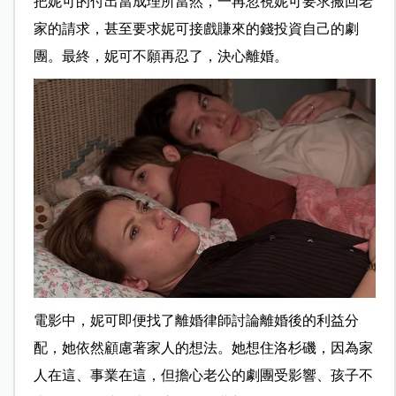
把妮可的付出當成理所當然，一再忽視妮可要求搬回老
家的請求，甚至要求妮可接戲賺來的錢投資自己的劇
團。最終，妮可不願再忍了，決心離婚。
電影中，妮可即便找了離婚律師討論離婚後的利益分
配，她依然顧慮著家人的想法。她想住洛杉磯，因為家
人在這、事業在這，但擔心老公的劇團受影響、孩子不