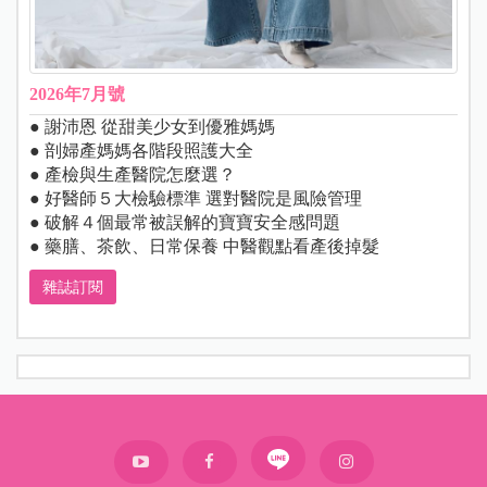
2026年7月號
● 謝沛恩 從甜美少女到優雅媽媽
● 剖婦產媽媽各階段照護大全
● 產檢與生產醫院怎麼選？
● 好醫師５大檢驗標準 選對醫院是風險管理
● 破解４個最常被誤解的寶寶安全感問題
● 藥膳、茶飲、日常保養 中醫觀點看產後掉髮
雜誌訂閱