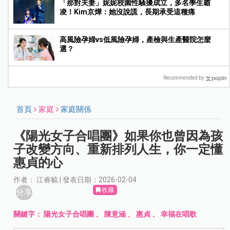
「那對夫妻」妮妮校園性騷擾成立，多名學生霸
凌！Kim京燁：她沒說謊，長期承受這種痛
高風險孕婦vs低風險孕婦，產檢與生產醫院怎麼
選？
Recommended by
首頁
家庭
家庭關係
《陽光女子合唱團》如果你也曾因為孩
子改變方向、重新排列人生，你一定懂
惠貞的心
作者： 江睿毓 | 發表日期：2026-02-04
收藏
分享
關鍵字：
陽光女子合唱團
、
陳意涵
、
惠貞
、
幸福在唱歌