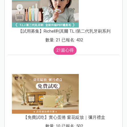
【試用募集】Richell利其爾 T.L.I第二代乳牙刷系列
數量: 21 已報名: 432
21篇心得
【免費試吃】實心蛋捲 窗花綻放｜彌月禮盒
數量: 10 已報名: 502