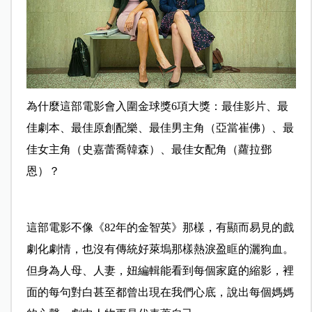
為什麼這部電影會入圍金球獎6項大獎：最佳影片、最
佳劇本、最佳原創配樂、最佳男主角（亞當崔佛）、最
佳女主角（史嘉蕾喬韓森）、最佳女配角（蘿拉鄧
恩）？
這部電影不像《82年的金智英》那樣，有顯而易見的戲
劇化劇情，也沒有傳統好萊塢那樣熱淚盈眶的灑狗血。
但身為人母、人妻，妞編輯能看到每個家庭的縮影，裡
面的每句對白甚至都曾出現在我們心底，說出每個媽媽