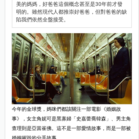
美的媽媽，好爸爸這個概念甚至是30年前才發
明的。雖然現代人都推崇好爸爸，但對爸爸的缺
陷我們依然全盤接受。
今年的金球獎，媽咪們都該關注一部電影《婚姻故
事》，女主角妮可是黑寡婦「史嘉蕾喬韓森」、男主角
查理則是亞當崔佛。這不是一部愛情故事，而是一部被
婚姻摧毀的分手故事。