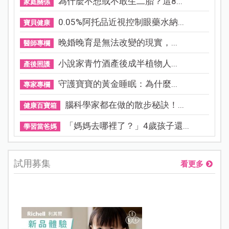
為什麼不想或不敢生二胎？這8...
家庭關係
0.05%阿托品近視控制眼藥水納...
寶貝健康
晚婚晚育是無法改變的現實，...
醫師專欄
小說家青竹酒產後成半植物人...
產後照護
守護寶寶的黃金睡眠：為什麼...
專家專欄
腦科學家都在做的散步秘訣！...
健康百寶箱
「媽媽去哪裡了？」4歲孩子還...
學習當爸媽
試用募集
看更多