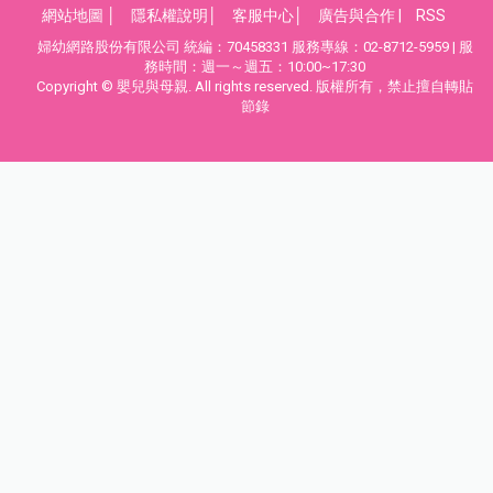
網站地圖
│
隱私權說明
│
客服中心
│
廣告與合作
|
RSS
婦幼網路股份有限公司 統編：70458331 服務專線：02-8712-5959 | 服
務時間：週一～週五：10:00~17:30
Copyright © 嬰兒與母親. All rights reserved. 版權所有，禁止擅自轉貼
節錄