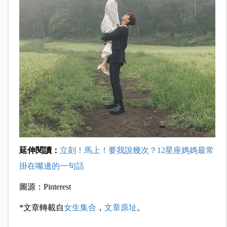
延伸閱讀：
立刻！馬上！要我說幾次？12星座媽媽最常
掛在嘴邊的一句話
圖源：Pinterest
*文章轉載自
女生集合
，
文章原址
。