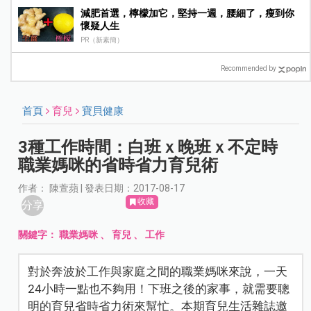
減肥首選，檸檬加它，堅持一週，腰細了，瘦到你
懷疑人生
PR（新素簡）
Recommended by
首頁
育兒
寶貝健康
3種工作時間：白班ｘ晚班ｘ不定時
職業媽咪的省時省力育兒術
作者： 陳萱蘋 | 發表日期：2017-08-17
收藏
分享
關鍵字：
職業媽咪
、
育兒
、
工作
對於奔波於工作與家庭之間的職業媽咪來說，一天
24小時一點也不夠用！下班之後的家事，就需要聰
明的育兒省時省力術來幫忙。本期育兒生活雜誌邀