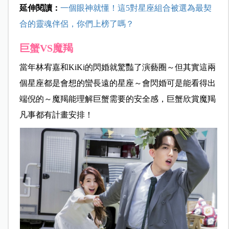
延伸閱讀：
一個眼神就懂！這5對星座組合被選為最契
合的靈魂伴侶，你們上榜了嗎？
巨蟹VS魔羯
當年林宥嘉和KiKi的閃婚就驚豔了演藝圈～但其實這兩
個星座都是會想的蠻長遠的星座～會閃婚可是能看得出
端倪的～魔羯能理解巨蟹需要的安全感，巨蟹欣賞魔羯
凡事都有計畫安排！