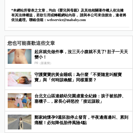
*本網站所發表之文章，均由《嬰兒與母親》及其他相關著作權人依法擁
有其法律權益，若欲引用或轉載網站內容， 請與本公司來信接洽，違者將
依法處理。聯絡信箱：
webservice@mababy.com
您也可能喜歡這些文章
起床就先做件事，沒三天小腹就不見了! 肚子一天天
變小！
PR（新素簡）
守護寶寶的黃金睡眠：為什麼「不要隨意叫醒寶
寶」與「何時該喚醒」同樣重要？
台北文山區連鎖幼兒園虐童全紀錄：孩子被掐脖、
塞櫃子…，家長心碎怒控「接近謀殺」
鄭家純懷孕9週胚胎停止發育，半夜邊痛邊叫、累到
痛醒！必知降低胎停風險4點