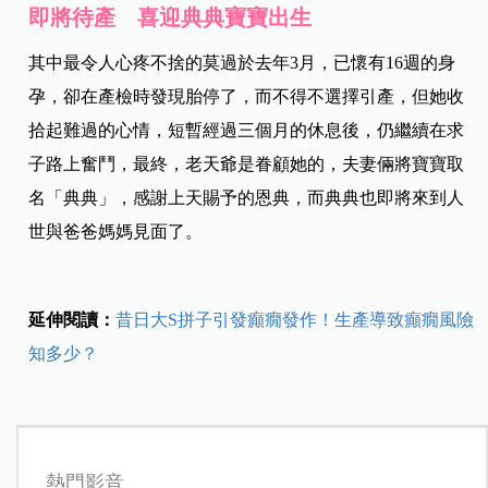
即將待產 喜迎典典寶寶出生
其中最令人心疼不捨的莫過於去年3月，已懷有16週的身
孕，卻在產檢時發現胎停了，而不得不選擇引產，但她收
拾起難過的心情，短暫經過三個月的休息後，仍繼續在求
子路上奮鬥，最終，老天爺是眷顧她的，夫妻倆將寶寶取
名「典典」，感謝上天賜予的恩典，而典典也即將來到人
世與爸爸媽媽見面了。
延伸閱讀：
昔日大S拼子引發癲癇發作！生產導致癲癇風險
知多少？
熱門影音