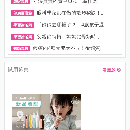
守護寶寶的黃金睡眠：為什麼...
專家專欄
腦科學家都在做的散步秘訣！...
健康百寶箱
「媽媽去哪裡了？」4歲孩子還...
學習當爸媽
父親節特輯｜媽媽餵母奶時，...
學習當爸媽
經痛的4種元兇大不同！從體質...
醫師專欄
試用募集
看更多