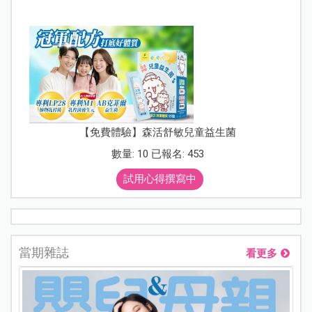
【免費體驗】森活舒敏兒童益生菌
數量: 10 已報名: 453
試用心得撰寫中
當期雜誌
看更多