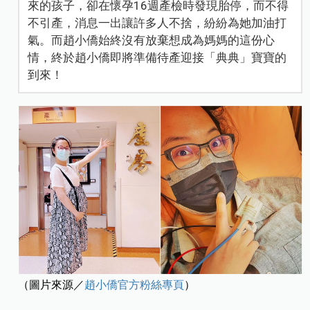
來的孩子，卻在懷孕16週產檢時發現胎停，而不得
不引產，消息一出讓許多人不捨，紛紛為她加油打
氣。而趙小僑始終沒有放棄想成為媽媽的這份心
情，終於趙小僑即將準備待產迎接「典典」寶寶的
到來！
（圖片來源／
趙小僑官方粉絲專頁
）