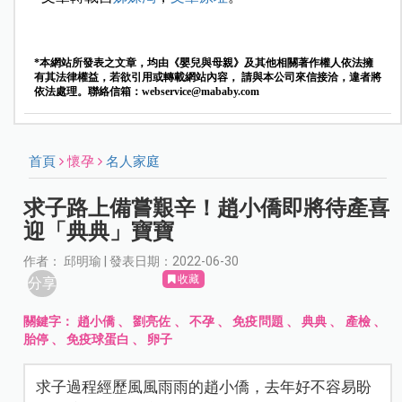
*本網站所發表之文章，均由《嬰兒與母親》及其他相關著作權人依法擁
有其法律權益，若欲引用或轉載網站內容， 請與本公司來信接洽，違者將
依法處理。聯絡信箱：
webservice@mababy.com
首頁
懷孕
名人家庭
求子路上備嘗艱辛！趙小僑即將待產喜
迎「典典」寶寶
作者： 邱明瑜 | 發表日期：2022-06-30
收藏
分享
關鍵字：
趙小僑
、
劉亮佐
、
不孕
、
免疫問題
、
典典
、
產檢
、
胎停
、
免疫球蛋白
、
卵子
求子過程經歷風風雨雨的趙小僑，去年好不容易盼