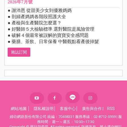
2026年7月號
● 謝沛恩 從甜美少女到優雅媽媽
● 剖婦產媽媽各階段照護大全
● 產檢與生產醫院怎麼選？
● 好醫師５大檢驗標準 選對醫院是風險管理
● 破解４個最常被誤解的寶寶安全感問題
● 藥膳、茶飲、日常保養 中醫觀點看產後掉髮
雜誌訂閱
網站地圖
│
隱私權說明
│
客服中心
│
廣告與合作
|
RSS
婦幼網路股份有限公司 統編：70458331 服務專線：02-8712-5959 | 服
務時間：週一～週五：10:00~17:30
Copyright © 嬰兒與母親. All rights reserved. 版權所有，禁止擅自轉貼