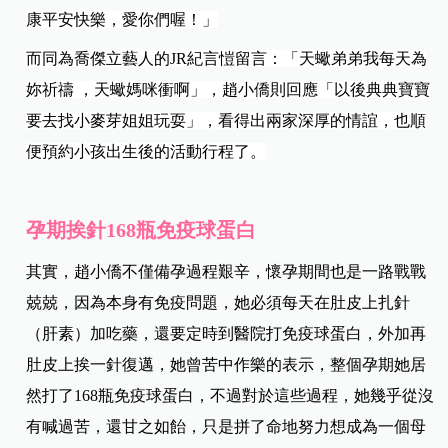
康平安快樂，愛你們喔！」
而同為喬傑立藝人的JR紀言愷留言：「天蠍弟弟我每天為
妳祈禱 ，天蠍媽咪衝啊」，趙小僑則回應「以後典典寶寶
要去找小麥芽姐姐玩耍」，看得出兩家深厚的情誼，也順
便預約小孩出生後的活動行程了。
孕期挨針168瓶免疫球蛋白
其實，趙小僑不僅備孕過程艱辛，懷孕期間也是一路戰戰
兢兢，因為本身有免疫問題，她必須每天在肚皮上扎針
（肝素）加吃藥，還要定時到醫院打免疫球蛋白，外加再
肚皮上挨一針復邁，她曾苦中作樂的表示，整個孕期她居
然打了168瓶免疫球蛋白，不過對於這些過程，她幾乎從沒
有喊過苦，還甘之如飴，只是拼了命地努力想成為一個母