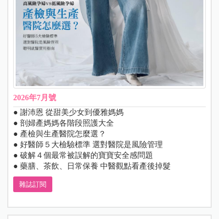
2026年7月號
● 謝沛恩 從甜美少女到優雅媽媽
● 剖婦產媽媽各階段照護大全
● 產檢與生產醫院怎麼選？
● 好醫師５大檢驗標準 選對醫院是風險管理
● 破解４個最常被誤解的寶寶安全感問題
● 藥膳、茶飲、日常保養 中醫觀點看產後掉髮
雜誌訂閱