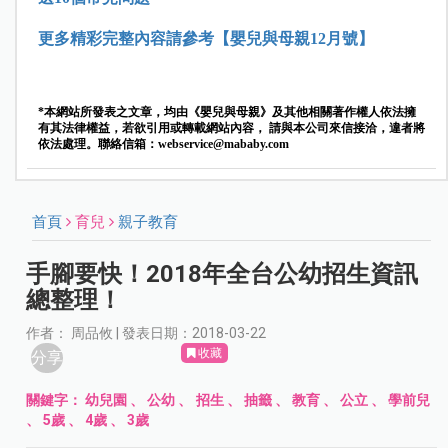
更多精彩完整內容請參考【嬰兒與母親12
月號】
*本網站所發表之文章，均由《嬰兒與母親》及其他相關著作權人依法擁
有其法律權益，若欲引用或轉載網站內容， 請與本公司來信接洽，違者將
依法處理。聯絡信箱：
webservice@mababy.com
首頁
育兒
親子教育
手腳要快！2018年全台公幼招生資訊
總整理！
作者： 周品攸 | 發表日期：2018-03-22
收藏
分享
關鍵字：
幼兒園
、
公幼
、
招生
、
抽籤
、
教育
、
公立
、
學前兒
、
5歲
、
4歲
、
3歲