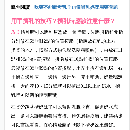
延伸閱讀：
吃藥不能餵母乳？14個哺乳媽咪用藥問題
用手擠乳的技巧？擠乳時應該注意什麼？
A：
擠乳時可以將乳房想成一個時鐘，先將拇指和食指
分別放在6點和12點的位置按壓（指腹放在乳頭上方一
指寬的地方，按壓方式類似壓洗髮精噴頭），再放在11
點和5點的位置按壓，接著放在10點和4點的位置按壓，
最後放在3點和9點的位置按壓，用左手擠左邊乳房、右
手擠右邊乳房，一邊擠一邊用另一隻手輔助。奶量穩定
後，大約花10～15分鐘就可以擠出9成以上的奶水，擠
乳時可以斟酌控制時間。
在桌旁趴著擠奶除了可以幫助乳腺拉直、促進奶水流
出，還可以讓脖頸獲得支撐、避免肩頸痠痛，建議媽咪
可以嘗試看看。在心情放鬆的狀態下擠奶效果最好。