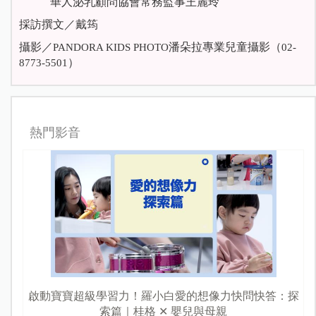
華人泌乳顧問協會常務監事王麗玲
採訪撰文／戴筠
攝影／
潘朵拉專業兒童攝影（
PANDORA KIDS PHOTO
02-
）
8773-5501
熱門影音
啟動寶寶超級學習力！羅小白愛的想像力快問快答：探
索篇｜桂格 ✕ 嬰兒與母親