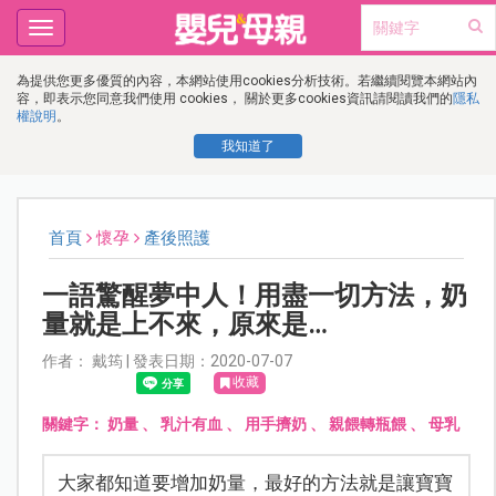
Toggle
navigation
為提供您更多優質的內容，本網站使用cookies分析技術。若繼續閱覽本網站內
容，即表示您同意我們使用 cookies， 關於更多cookies資訊請閱讀我們的
隱私
權說明
。
我知道了
首頁
懷孕
產後照護
一語驚醒夢中人！用盡一切方法，奶
量就是上不來，原來是…
作者： 戴筠 | 發表日期：2020-07-07
收藏
關鍵字：
奶量
、
乳汁有血
、
用手擠奶
、
親餵轉瓶餵
、
母乳
大家都知道要增加奶量，最好的方法就是讓寶寶