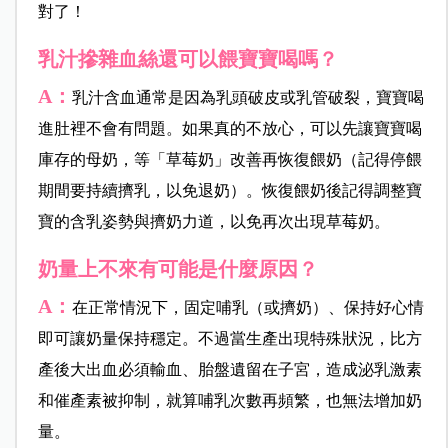
對了！
乳汁摻雜血絲還可以餵寶寶喝嗎？
A
：
乳汁含血通常是因為乳頭破皮或乳管破裂，寶寶喝
進肚裡不會有問題。如果真的不放心，可以先讓寶寶喝
庫存的母奶，等「草莓奶」改善再恢復餵奶（記得停餵
期間要持續擠乳，以免退奶）。恢復餵奶後記得調整寶
寶的含乳姿勢與擠奶力道，以免再次出現草莓奶。
奶量上不來有可能是什麼原因？
A：
在正常情況下，固定哺乳（或擠奶）、保持好心情
即可讓奶量保持穩定。不過當生產出現特殊狀況，比方
產後大出血必須輸血、胎盤遺留在子宮，造成泌乳激素
和催產素被抑制，就算哺乳次數再頻繁，也無法增加奶
量。