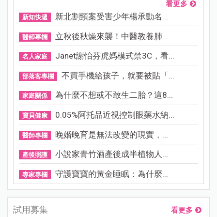
看更多
新北割頸案受害少年楊承勳名...
新知快遞
立秋後秋燥來襲！中醫教養肺...
醫師專欄
Janet謝怡芬虎媽模式禁3C，看...
名人家庭
不買手機給孩子，就要被貼「...
部落客專欄
為什麼不想或不敢生二胎？這8...
家庭關係
0.05%阿托品近視控制眼藥水納...
寶貝健康
晚婚晚育是無法改變的現實，...
醫師專欄
小說家青竹酒產後成半植物人...
產後照護
守護寶寶的黃金睡眠：為什麼...
專家專欄
試用募集
看更多