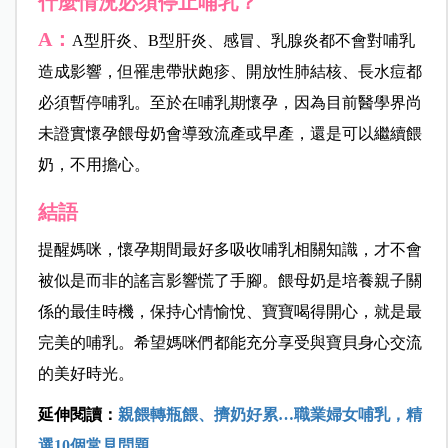
什麼情況必須停止哺乳？
A：
A型肝炎、B型肝炎、感冒、乳腺炎都不會對哺乳
造成影響，但罹患帶狀皰疹、開放性肺結核、長水痘都
必須暫停哺乳。至於在哺乳期懷孕，因為目前醫學界尚
未證實懷孕餵母奶會導致流產或早產，還是可以繼續餵
奶，不用擔心。
結語
提醒媽咪，懷孕期間最好多吸收哺乳相關知識，才不會
被似是而非的謠言影響慌了手腳。餵母奶是培養親子關
係的最佳時機，保持心情愉悅、寶寶喝得開心，就是最
完美的哺乳。希望媽咪們都能充分享受與寶貝身心交流
的美好時光。
延伸閱讀：
親餵轉瓶餵、擠奶好累…職業婦女哺乳，精
選10個常見問題