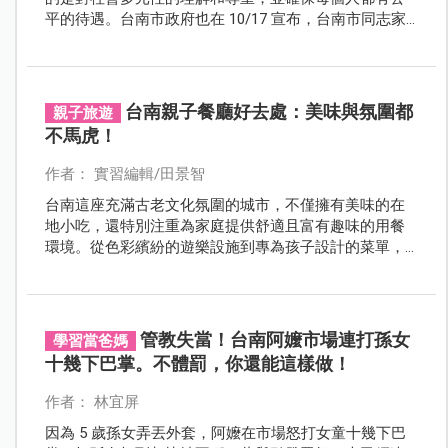
平的待遇。台南市政府也在 10/17 宣布，台南市同志家
庭收養可請領生育獎勵金，成為繼新北市、台北市、高
雄市以外，第四個同志家庭收養可請領生育獎勵金縣
市。
台南親子餐廳好去處：美味與氛圍都
親子旅遊
不馬虎！
作者： 實習編輯/田景智
台南這座充滿古老文化氛圍的城市，不僅擁有美味的在
地小吃，還特別注重為家庭提供舒適且富有趣味的用餐
環境。從色彩繽紛的遊樂設施到專為孩子設計的菜單，
這些親子餐廳不僅讓孩子們樂在其中，也讓父母可以安
心享受用餐的樂趣！
管教失當！台南阿嬤市場連打孫女
學習當爸媽
十幾下巴掌。不體罰，你還能這樣做！
作者： 林宜屏
因為 5 歲孫女弄丟外套，阿嬤在市場怒打女童十幾下巴