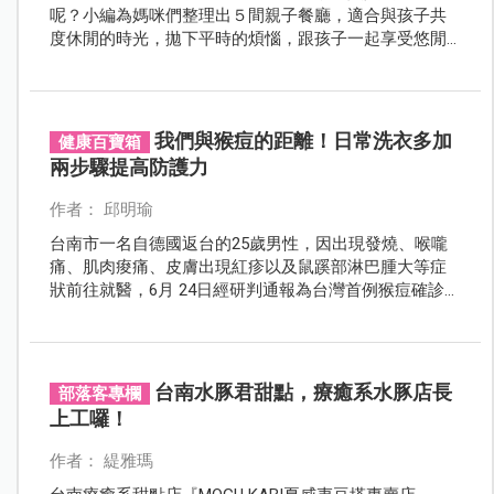
呢？小編為媽咪們整理出５間親子餐廳，適合與孩子共
度休閒的時光，拋下平時的煩惱，跟孩子一起享受悠閒
吧！
我們與猴痘的距離！日常洗衣多加
健康百寶箱
兩步驟提高防護力
作者： 邱明瑜
台南市一名自德國返台的25歲男性，因出現發燒、喉嚨
痛、肌肉痠痛、皮膚出現紅疹以及鼠蹊部淋巴腫大等症
狀前往就醫，6月 24日經研判通報為台灣首例猴痘確診病
例，此一案例出現，不少民眾開始擔心猴痘與自己的距
離似乎更接近，除了疾管署加強衛教宣導，不少醫師也
呼籲在日常生活中多加這個步驟，就能加強防護，降低
感染猴痘的風險。
台南水豚君甜點，療癒系水豚店長
部落客專欄
上工囉！
作者： 緹雅瑪