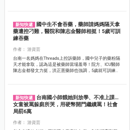
憂，才是提升生育率的主要關鍵之一。
國中生不會吞藥，藥師請媽媽隔天拿
新知快遞
藥遭控刁難，醫院和陳志金醫師相挺！5歲可訓
練吞藥
作者： 游資芸
台南一名媽媽在Threads上控訴藥師，國中兒子的藥粉隔
天才能拿取，認為這是被藥師當場羞辱！院方、ICU醫師
陳志金都發文力挺，洪正憲藥師也強調，5歲就可訓練孩
子吞藥。
台南國小師餓她到放學、不准上課…
新知快遞
女童被罵躲廁所哭，用硬幣開門繼續罵！社會
局罰6萬
作者： 游資芸