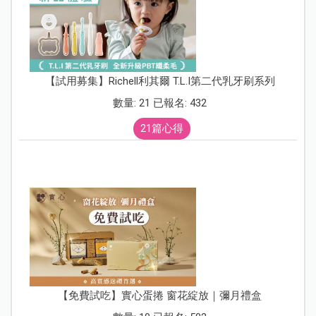
【試用募集】Richell利其爾 T.L.I第二代乳牙刷系列
數量: 21 已報名: 432
21篇心得
【免費試吃】實心蛋捲 窗花綻放｜彌月禮盒