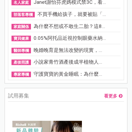
Janet謝怡芬虎媽模式禁3C，看...
名人家庭
不買手機給孩子，就要被貼「...
部落客專欄
為什麼不想或不敢生二胎？這8...
家庭關係
0.05%阿托品近視控制眼藥水納...
寶貝健康
晚婚晚育是無法改變的現實，...
醫師專欄
小說家青竹酒產後成半植物人...
產後照護
守護寶寶的黃金睡眠：為什麼...
專家專欄
試用募集
看更多