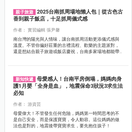
2025台南抓周場地懶人包｜從古色古
親子旅遊
香到親子飯店，十足抓周儀式感
作者： 實習編輯 張尹馨
南台灣的陽光與人情味，讓台南抓周活動更添儀式感與
溫度。不管你偏好莊重的古禮流程、歡樂的主題派對，
還是想結合親子旅遊或飯店慶祝，台南多家場地都能帶
來豐富選擇。不論是安平老屋、特色飯店還是親子農
場，這篇幫你一次整理好！
母愛感人！台南平房倒塌，媽媽肉身
新知快遞
護1月嬰「全身是血」，地震保命3狀況3求生法
必知
作者： 游資芸
母愛偉大！不管發生任何危險，媽媽第一時間思考的不
是自己安全，而是保護寶寶，令人動容。這位媽媽的做
法也是對的，地震後帶寶寶求生，要先抱住孩子！