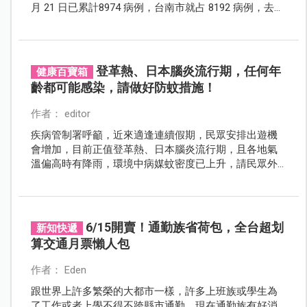
月 21 日已累計8974 病例，台南市就占 8192 病例，去年
登革熱疫情病例才 45 例，前年更是只有 9 例；可見今年
2023 年登革熱疫情是相當嚴峻。
登革熱、日本腦炎流行期，任何年
健康百寶箱
齡都可能感染，請做好防蚊措施！
作者： editor
疾病管制署呼籲，近來適逢連續假期，民眾安排出遊機
會增加，目前正值登革熱、日本腦炎流行期，且各地氣
溫偏高時有降雨，環境中病媒蚊密度已上升，請民眾外
出時要落實防蚊措施！台南市目前已出現超過40例的本
土登革熱病例，如有疑似症狀請立即就醫。
6/15開賣！通勤族省荷包，全台超划
新知快遞
算交通月票懶人包
作者： Eden
跟世界上許多繁榮的大都市一樣，許多上班族或學生為
了工作或者上學不得不跨縣市通勤，現在通勤族有好消