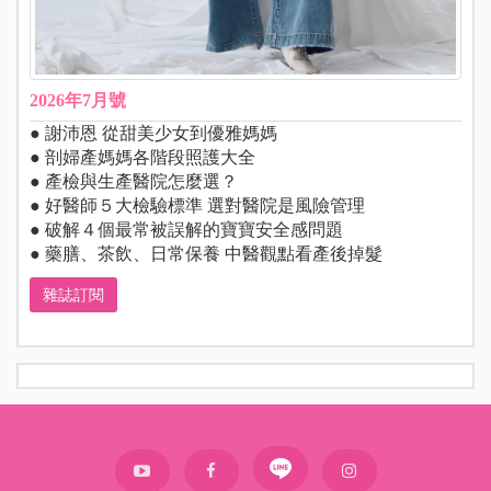
2026年7月號
● 謝沛恩 從甜美少女到優雅媽媽
● 剖婦產媽媽各階段照護大全
● 產檢與生產醫院怎麼選？
● 好醫師５大檢驗標準 選對醫院是風險管理
● 破解４個最常被誤解的寶寶安全感問題
● 藥膳、茶飲、日常保養 中醫觀點看產後掉髮
雜誌訂閱