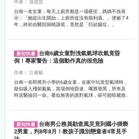
作者： 游資芸
台南一名女童，每天上廁所都是一場硬仗，媽媽不捨表
示：「她從出生開始，上廁所從沒有順利過。」便祕了4
年，終於由醫院揭曉謎底，竟然是「巨結腸症」。
台南6歲女童對洩氣氣球吹氣竟昏
新知快遞
倒！專家警告：這個動作真的很危險
作者： 江睿毓
台南一名即將升小學的6歲女童，在家中玩造型氣球時，
疑似吸入殘留氦氣，當場倒地昏迷、嘴唇發黑，所幸及
時送醫撿回一命。看似無害的派對氣球，卻可能暗藏致
命風險，專家提醒：學齡前孩子玩氣球，家長絕不能掉
以輕心。
台南男公務員勘查風災竟到國小猥褻
新知快遞
2男童，判8年8月！教孩子識別戀童者4常見手
法