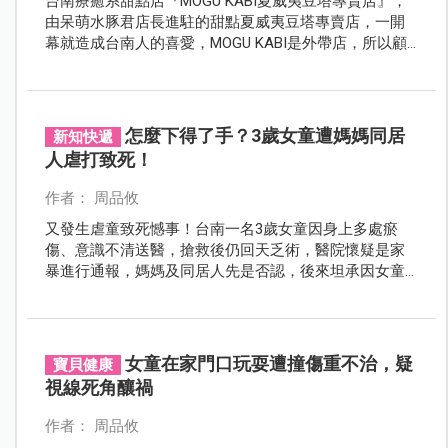
台南療癒系甜點店『MOGU KABI夏威夷豆塔專賣店』，
由呆萌水豚君店長進駐的甜點夏威夷豆塔專賣店，一開
幕就造成台南人的喜愛，MOGU KABI是外帶店，所以顧
客不會停留太久，平日來更可盡情的與水豚店長合影，
若顧客不多…差不多可停留個10~15分鐘都沒問題。
怎麼下得了手？3歲女童遭媽媽同居
新知快遞
人虐打致死！
作者： 周品攸
又發生虐童致死憾事！台南一名3歲女童因身上多處瘀
傷、意識不清送醫，搶救後仍回天乏術，醫院懷疑是家
暴進行通報，媽媽及同居人先是否認，後來坦承因女童
不乖用拖把管教，才會失手將孩子毆打致死。
女童在家門口玩耍遭撞傷重不治，疑
寶貝健康
視線死角釀禍
作者： 周品攸