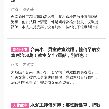
作者： 游資芸
台南施姓工程員藉勘災名義，竟在國小游泳池猥褻兩名
男童！他在法庭上辯稱，他是國考及格公務員，父親是
醫師，家庭支持度高，沒有前科，但卻犯下這麼離譜的
罪行……必教孩子識別戀童者4常見手法！
台南小二男童教室跳躍，撞倒罕病女
新知快遞
童判賠53萬！教室安全7重點，別輕忽！
作者： 游資芸
太危險！台南一所小學一名罕病「纖維性骨失養症」二
年級女童，被同班男童跳躍撞傷，導致左股骨幹骨折，
法官判男童與父母需賠償女童約53萬元。
水泥工師傅阿鴻：那班野雞車，把我
人物故事