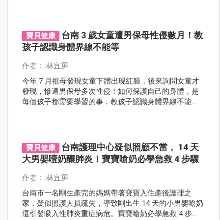
台南 3 歲女童遭男保母性侵數月！教
寶貝健康
孩子認識身體界線不能等
作者： 林宜屏
今年 7 月祖母發現女童下體出現紅腫，後來詢問女童才
發現，慘遭男保母多次性侵！如何保護自己的身體，是
每個孩子都需要學習的事，教孩子認識身體界線不能
等！送上兒童身體界線懶人包，爸媽們快一起守護孩子
身心健康！
台南護理中心疑似照顧不當， 14 天
寶貝健康
大男嬰噎奶釀肺炎！寶寶嗆奶必學急救 4 步驟
作者： 林宜屏
台南市一名剛生產完的媽媽帶著寶寶入住產後護理之
家，疑似照護人員疏失，導致剛出生 14 天的小男嬰嗆奶
還引發吸入性肺炎重症病危。寶寶嗆奶必學急救 4 步