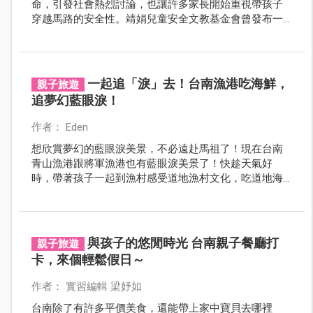
命，引發社會熱烈討論，也讓許多家長開始重視帶孩子
穿越馬路的安全性。靖娟兒童安全文教基金會曾發布一
篇「陪同孩子正確穿越道路的方法」文章，點出5大點守
則，提醒家長務必遵守，更安全地陪同孩子過馬路。
一起追「淚」去！台南漁港吃海鮮，
親子旅遊
追夢幻藍眼淚！
作者： Eden
想欣賞夢幻的藍眼淚美景，不必遠赴馬祖了！現在台南
青山漁港跟將軍漁港也有藍眼淚美景了！快趁天氣好
時，帶著孩子一起到漁村感受道地漁村文化，吃道地海
鮮美味，晚上追一波夢幻的藍眼淚，寫下不一樣的親子
回憶。
與孩子的悠閒時光 台南親子餐廳打
親子旅遊
卡，來個輕鬆假日～
作者： 實習編輯 梁妤如
台南除了有許多平價美食，還能帶上家中寶貝去哪裡