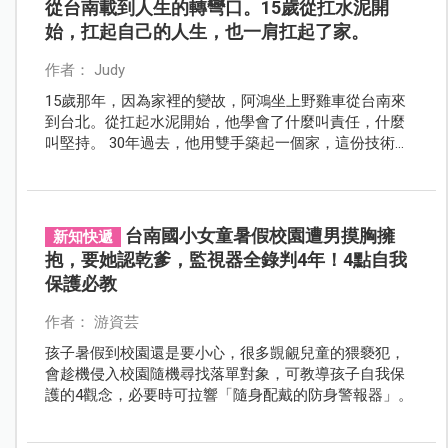
從台南載到人生的轉彎口。15歲從扛水泥開
始，扛起自己的人生，也一肩扛起了家。
作者： Judy
15歲那年，因為家裡的變故，阿鴻坐上野雞車從台南來
到台北。從扛起水泥開始，他學會了什麼叫責任，什麼
叫堅持。 30年過去，他用雙手築起一個家，這份技術，
也是他留給孩子最踏實的教育。
台南國小女童暑假校園遭男摸胸擁
新知快遞
抱，要她認乾爹，監視器全錄判4年！4點自我
保護必教
作者： 游資芸
孩子暑假到校園還是要小心，很多覬覦兒童的猥褻犯，
會趁機侵入校園隨機尋找落單對象，可教導孩子自我保
護的4觀念，必要時可拉響「隨身配戴的防身警報器」。