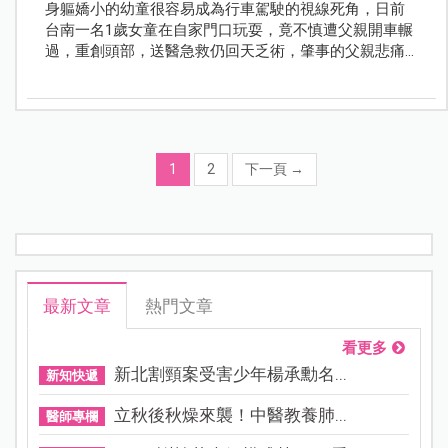
身軀嬌小的幼童很容易成為行車駕駛的視線死角，日前
台南一名1歲女童在自家門口玩耍，竟不慎遭父親開車輾
過，重創頭部，送醫急救仍回天乏術，肇事的父親悲痛
自責不已。提醒家長，千萬別認為孩子在家門口玩很安
全，即使沒出門，也應隨時注意孩子的動向。
1
2
下一頁
→
最新文章
熱門文章
看更多
新北割頸案受害少年楊承勳名...
新知快遞
立秋後秋燥來襲！中醫教養肺...
醫師專欄