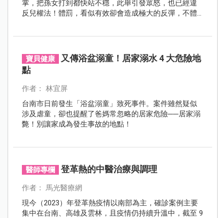
掌，把孫女打到都快站不穩，此舉引發眾怒，也已經違
反兒權法！體罰，看似有效卻會造成極大的反彈，不體
罰，爸媽們可以試著用這四招教小孩！
又傳浴盆溺童！居家溺水 4 大危險地
寶貝健康
點
作者： 林宜屏
台南市日前發生「浴盆溺童」致死事件。案件雖然疑似
涉及虐童，卻也提醒了爸媽常忽略的居家危險──居家溺
斃！別讓家成為發生事故的地點！
登革熱的中醫治療與調理
醫師專欄
作者： 馬光醫療網
現今（2023）年登革熱疫情以南部為主，確診案例主要
集中在台南、高雄及雲林，且疫情仍持續升溫中，截至 9