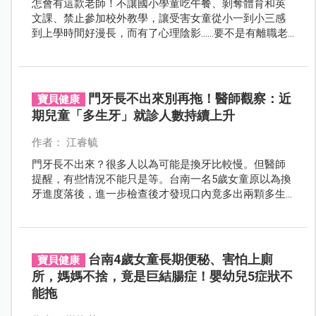
怎會有這款老師！不讓國小學童吃午餐、剝奪體育和英
文課、禁止參加校外教學，讓受害女童從小一到小三感
到上學時間好漫長，而有了心理陰影……要不是有離職老
師看不下去這名惡師的作為，還不知道會有多少孩子受
害！
門牙長不出來別再拖！醫師觀察：近
寶貝健康
期兒童「多生牙」就診人數持續上升
作者： 江睿毓
門牙長不出來？很多人以為可能是換牙比較慢。但醫師
提醒，有些情況不能只是等。台南一名5歲女童原以為換
牙進度落後，進一步檢查後才發現口內竟多出兩顆多生
牙，成了恆牙長不出來的關鍵原因。
台南4歲女童長期便秘、害怕上廁
寶貝健康
所，媽媽不捨，竟是巨結腸症！嬰幼兒5症狀不
能拖