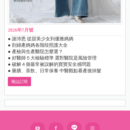
2026年7月號
● 謝沛恩 從甜美少女到優雅媽媽
● 剖婦產媽媽各階段照護大全
● 產檢與生產醫院怎麼選？
● 好醫師５大檢驗標準 選對醫院是風險管理
● 破解４個最常被誤解的寶寶安全感問題
● 藥膳、茶飲、日常保養 中醫觀點看產後掉髮
雜誌訂閱