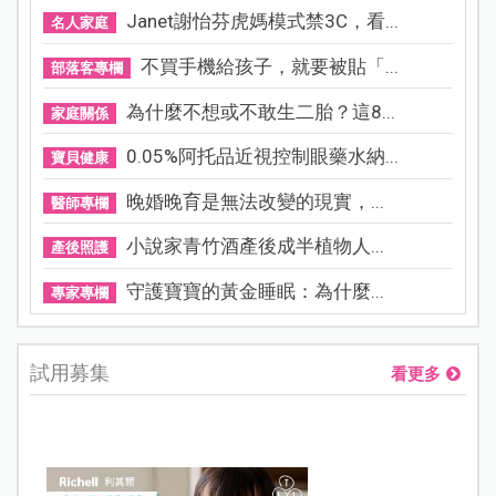
Janet謝怡芬虎媽模式禁3C，看...
名人家庭
不買手機給孩子，就要被貼「...
部落客專欄
為什麼不想或不敢生二胎？這8...
家庭關係
0.05%阿托品近視控制眼藥水納...
寶貝健康
晚婚晚育是無法改變的現實，...
醫師專欄
小說家青竹酒產後成半植物人...
產後照護
守護寶寶的黃金睡眠：為什麼...
專家專欄
試用募集
看更多