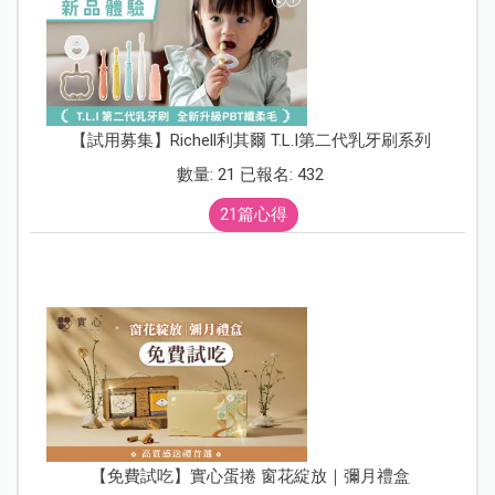
【試用募集】Richell利其爾 T.L.I第二代乳牙刷系列
數量: 21 已報名: 432
21篇心得
【免費試吃】實心蛋捲 窗花綻放｜彌月禮盒