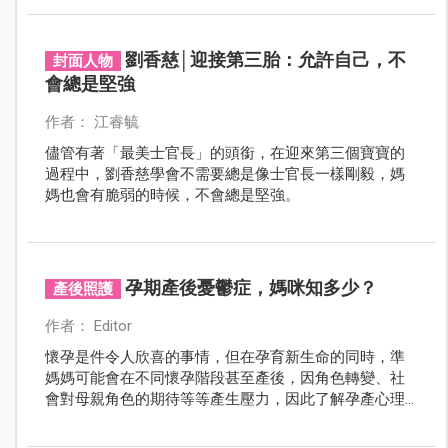
劉香慈│迎接第三胎：允許自己，不
封面人物
會總是堅強
作者： 江睿毓
儘管有著「最美士官長」的頭銜，在迎來第三個寶寶的
過程中，劉香慈學會不需要總是像士官長一樣剛毅，媽
媽也會有脆弱的時候，不會總是堅強。
孕期產後憂鬱症，媽咪知多少？
產後照護
作者： Editor
懷孕是件令人欣喜的事情，但在孕育新生命的同時，準
媽媽可能會在不同懷孕階段甚至產後，因角色轉變、社
會對母親角色的期待等等產生壓力，因此了解孕產心理
與相關諮詢管道是相當重要的事。