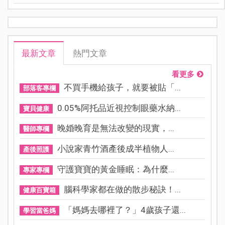
的！只不過是懷孕生孩子，哪來那麼多心事！整天在家
只會哭！問她怎麼了又不講！」。聽完了媽媽的一番
話，小妮的頭似乎又垂得更低了一些。
最新文章
熱門文章
看更多
不買手機給孩子，就要被貼「...
部落客專欄
0.05%阿托品近視控制眼藥水納...
寶貝健康
晚婚晚育是無法改變的現實，...
醫師專欄
小說家青竹酒產後成半植物人...
產後照護
守護寶寶的黃金睡眠：為什麼...
專家專欄
腦科學家都在做的散步秘訣！...
健康百寶箱
「媽媽去哪裡了？」4歲孩子還...
學習當爸媽