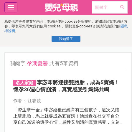
Toggle
navigation
為提供您更多優質的內容，本網站使用cookies分析技術。若繼續閱覽本網站內
容，即表示您同意我們使用 cookies， 關於更多cookies資訊請閱讀我們的
隱私
權說明
。
我知道了
關鍵字
孕期憂鬱
共有5筆資料
李宓即將迎接雙胞胎，成為5寶媽！
名人家庭
懷孕36週心情崩潰，真實感受引媽媽共鳴
作者： 江睿毓
「資生堂千金」李宓婚後已經育有三個孩子，這次又懷
上雙胞胎，馬上就要成為五寶媽！她最近在社交平台分
享自己36週的懷孕心情，感性又崩潰的真實感受，立刻
引發了很多媽媽的共鳴。