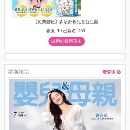
【免費體驗】森活舒敏兒童益生菌
數量: 10 已報名: 453
試用心得撰寫中
當期雜誌
看更多