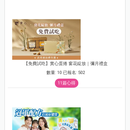
【免費試吃】實心蛋捲 窗花綻放｜彌月禮盒
數量: 10 已報名: 502
11篇心得