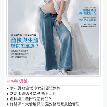
2026年7月號
● 謝沛恩 從甜美少女到優雅媽媽
● 剖婦產媽媽各階段照護大全
● 產檢與生產醫院怎麼選？
● 好醫師５大檢驗標準 選對醫院是風險管理