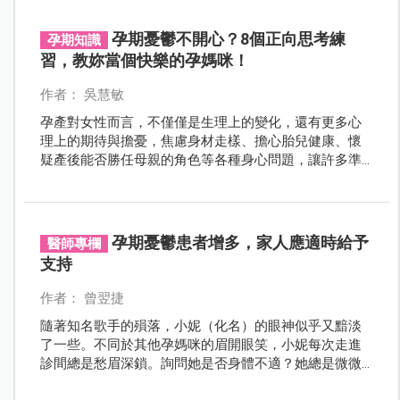
孕期憂鬱不開心？8個正向思考練
孕期知識
習，教妳當個快樂的孕媽咪！
作者： 吳慧敏
孕產對女性而言，不僅僅是生理上的變化，還有更多心
理上的期待與擔憂，焦慮身材走樣、擔心胎兒健康、懷
疑產後能否勝任母親的角色等各種身心問題，讓許多準
媽咪、孕媽咪與新手媽咪出現情緒低落、心情焦躁等狀
況，如果這時候藉助正向思考的學習，可以增加孕產時
期的快樂感受，並且因應大小壓力與挑戰喔！
孕期憂鬱患者增多，家人應適時給予
醫師專欄
支持
作者： 曾翌捷
隨著知名歌手的殞落，小妮（化名）的眼神似乎又黯淡
了一些。不同於其他孕媽咪的眉開眼笑，小妮每次走進
診間總是愁眉深鎖。詢問她是否身體不適？她總是微微
地搖搖頭。身旁的媽媽忙著抱怨：「現在年輕人真是