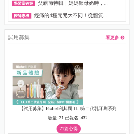
父親節特輯｜媽媽餵母奶時，...
學習當爸媽
經痛的4種元兇大不同！從體質...
醫師專欄
試用募集
看更多
【試用募集】Richell利其爾 T.L.I第二代乳牙刷系列
數量: 21 已報名: 432
21篇心得