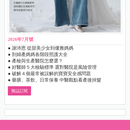
2026年7月號
● 謝沛恩 從甜美少女到優雅媽媽
● 剖婦產媽媽各階段照護大全
● 產檢與生產醫院怎麼選？
● 好醫師５大檢驗標準 選對醫院是風險管理
● 破解４個最常被誤解的寶寶安全感問題
● 藥膳、茶飲、日常保養 中醫觀點看產後掉髮
雜誌訂閱