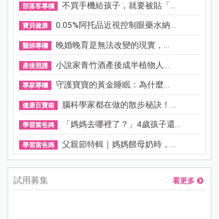
不買手機給孩子，就要被貼「...
部落客專欄
0.05%阿托品近視控制眼藥水納...
寶貝健康
晚婚晚育是無法改變的現實，...
醫師專欄
小說家青竹酒產後成半植物人...
產後照護
守護寶寶的黃金睡眠：為什麼...
專家專欄
腦科學家都在做的散步秘訣！...
健康百寶箱
「媽媽去哪裡了？」4歲孩子還...
學習當爸媽
父親節特輯｜媽媽餵母奶時，...
學習當爸媽
試用募集
看更多