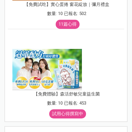
【免費試吃】實心蛋捲 窗花綻放｜彌月禮盒
數量: 10 已報名: 502
11篇心得
【免費體驗】森活舒敏兒童益生菌
數量: 10 已報名: 453
試用心得撰寫中