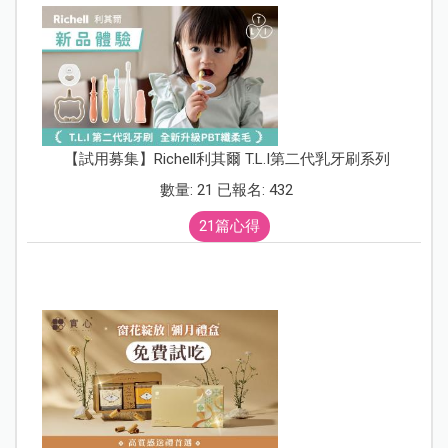
【試用募集】Richell利其爾 T.L.I第二代乳牙刷系列
數量: 21 已報名: 432
21篇心得