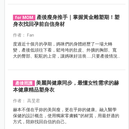
讓負擔持續累積，應該找出溫柔的方式來支撐身體，讓
愛孩子與愛自己達成平衡。
產後瘦身推手｜掌握黃金雕塑期！塑
for MOM
身衣找回孕前自信身材
作者： Fan
度過近十個月的孕期，媽咪們的身體經歷了一場大轉
變，產後低頭往下看，鬆垮垮的肚皮、外擴的胸部、寬
大的臀部、駝駝的上背，讓媽咪好沮喪……只要產後情況
許可，塑身衣會是拯救媽咪們的好工具，幫助媽咪抓緊
黃金期，調整產後身形，找回孕前自信的自己！
美麗與健康同步，最懂女性需求的赫
產後照護
本健康精品塑身衣
作者： 高旻君
赫本不僅在乎妳的美與瘦，更在乎妳的健康。融入醫學
保健的設計概念，使用獨家零膚觸™的材質，用最舒適的
方式，陪妳找回自信的自己。