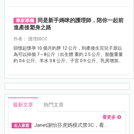
同是新手媽咪的護理師，陪你一起前
專家專欄
進產後塑身之路
作者： 護理師CC
回憶起懷孕 10 個月約胖 12 公斤，到產後生完兒子原以
為可以掉個 7～8公斤（出生體 重約 2.5 公斤、胎盤重量
約 0.6 公斤、羊水 0.8 公斤、子宮 0.9 公斤、乳房增加
0.4 公斤、血液增加 1.2 公斤、其他細胞外液增加 1 公斤
= 7.4 公斤），結果發現完全沒掉反增重不少，回到月子
中心量測竟胖了1～2公斤， 10 天離開月中到娘家繼續坐
月子，體重更是爆衝增加4～5公斤，外加產後會有水
腫，整個人已經無法恢復到之前曼妙身材了！
最新文章
熱門文章
看更多
Janet謝怡芬虎媽模式禁3C，看...
名人家庭