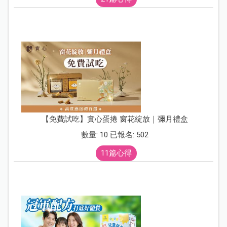
【免費試吃】實心蛋捲 窗花綻放｜彌月禮盒
數量: 10 已報名: 502
11篇心得