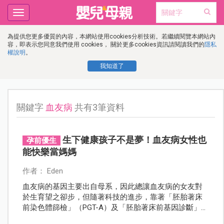
Toggle
navigation
為提供您更多優質的內容，本網站使用cookies分析技術。若繼續閱覽本網站內
容，即表示您同意我們使用 cookies， 關於更多cookies資訊請閱讀我們的
隱私
權說明
。
我知道了
關鍵字
血友病
共有3筆資料
生下健康孩子不是夢！血友病女性也
孕前優生
能快樂當媽媽
作者： Eden
血友病的基因主要出自母系，因此總讓血友病的女友對
於生育望之卻步，但隨著科技的進步，靠著「胚胎著床
前染色體篩檢」（PGT-A）及「胚胎著床前基因診斷」
（PGD-M）等人工生殖技術，就能檢測出健康的胚胎，