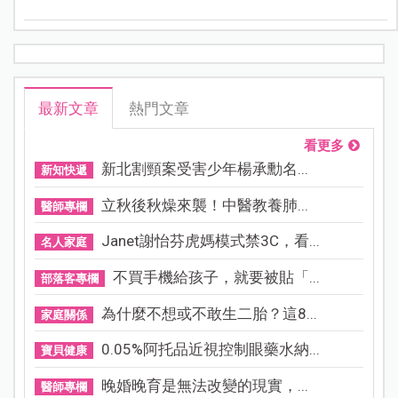
最新文章
熱門文章
看更多
新北割頸案受害少年楊承勳名...
新知快遞
立秋後秋燥來襲！中醫教養肺...
醫師專欄
Janet謝怡芬虎媽模式禁3C，看...
名人家庭
不買手機給孩子，就要被貼「...
部落客專欄
為什麼不想或不敢生二胎？這8...
家庭關係
0.05%阿托品近視控制眼藥水納...
寶貝健康
晚婚晚育是無法改變的現實，...
醫師專欄