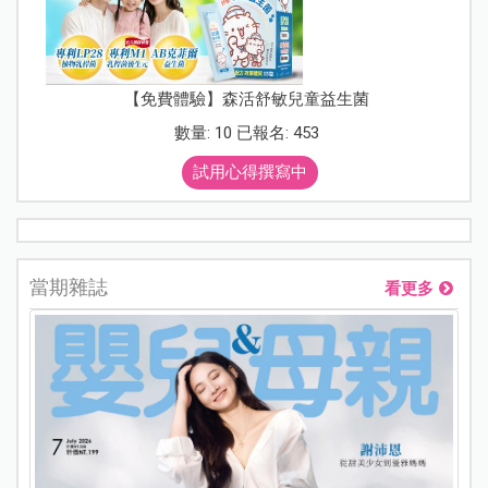
【免費體驗】森活舒敏兒童益生菌
數量: 10 已報名: 453
試用心得撰寫中
當期雜誌
看更多