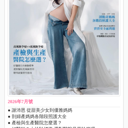
2026年7月號
● 謝沛恩 從甜美少女到優雅媽媽
● 剖婦產媽媽各階段照護大全
● 產檢與生產醫院怎麼選？