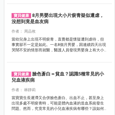
讓血友病女性一圓做母親的願望。
8月男嬰出現大小片瘀青疑似遭虐，
寶貝健康
沒想到竟是血友病
作者： 周品攸
當幼兒身上出現不明瘀青，直覺都是懷疑遭到虐待，但
事實卻不一定是如此。一名8個月男嬰，因連續四天出現
哭鬧不安的情形而就醫，醫護人員發現男嬰身上有大小
片瘀青，原本以為受到虐待，結果檢查後發現，竟是A型
血友病！
臉色蒼白＝貧血？認識5種常見的小
寶貝健康
兒血液疾病
作者： 林靜莉
當寶寶生長遲滯又合併臉色蒼白、出血不止，甚至身上
出現多處不明瘀青時，可能是體內血液的造血系統發生
問題。然而，究竟常見的小兒血液疾病有哪些？該如何
治療呢？