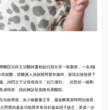
庚醫院兒科主治醫師蕭相如日前分享一個案例，一名8個
診所就醫，當醫護人員掀開男嬰衣服時，發現左側肋骨下
傷，詢問之下父母僅表示「自己撞到」，但對於一個剛
受虐情形，因此轉診至基隆長庚醫院。
生化檢查後，血小板數量正常，凝血酵素原時間也無異
，顯示男嬰的凝血功能異常來自於凝血因子缺乏，更進一步