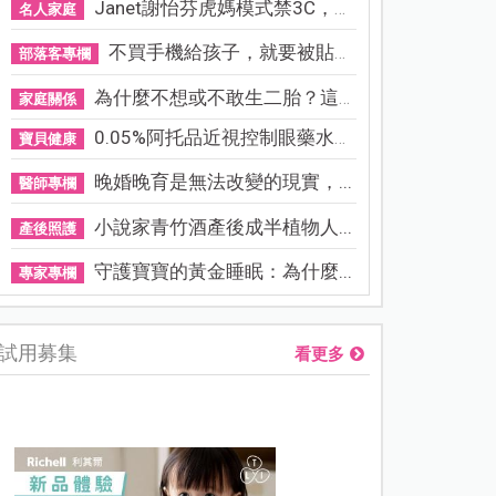
Janet謝怡芬虎媽模式禁3C，看...
名人家庭
不買手機給孩子，就要被貼「...
部落客專欄
為什麼不想或不敢生二胎？這8...
家庭關係
0.05%阿托品近視控制眼藥水納...
寶貝健康
晚婚晚育是無法改變的現實，...
醫師專欄
小說家青竹酒產後成半植物人...
產後照護
守護寶寶的黃金睡眠：為什麼...
專家專欄
試用募集
看更多