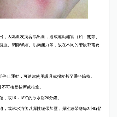
出，因為血友病容易出血，造成運動器官（如：關節、
瘀血、關節攣縮、肌肉無力等，故在不同的階段都需要
即停止運動，可適當使用護具或拐杖甚至乘坐輪椅。
其不可接受按摩或推拿。
，或16～18℃的冰水浴20分鐘。
迫，或冰水浴後以彈性繃帶加壓，彈性繃帶應每2小時鬆