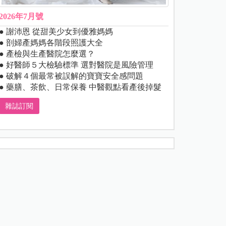
2026年7月號
● 謝沛恩 從甜美少女到優雅媽媽
● 剖婦產媽媽各階段照護大全
● 產檢與生產醫院怎麼選？
● 好醫師５大檢驗標準 選對醫院是風險管理
● 破解４個最常被誤解的寶寶安全感問題
● 藥膳、茶飲、日常保養 中醫觀點看產後掉髮
雜誌訂閱