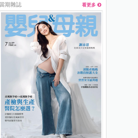
當期雜誌
看更多