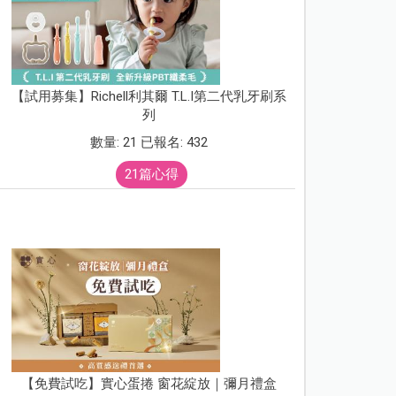
【試用募集】Richell利其爾 T.L.I第二代乳牙刷系
列
數量: 21 已報名: 432
21篇心得
【免費試吃】實心蛋捲 窗花綻放｜彌月禮盒