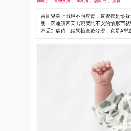
關鍵字：
遺傳疾病
、
血友病
、
嬰幼兒
、
瘀青
當幼兒身上出現不明瘀青，直覺都是懷疑
嬰，因連續四天出現哭鬧不安的情形而就
為受到虐待，結果檢查後發現，竟是A型