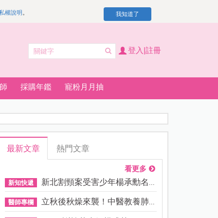
私權說明
。
我知道了
登入|註冊
師
採購年鑑
寵粉月月抽
最新文章
熱門文章
看更多
新北割頸案受害少年楊承勳名...
新知快遞
立秋後秋燥來襲！中醫教養肺...
醫師專欄