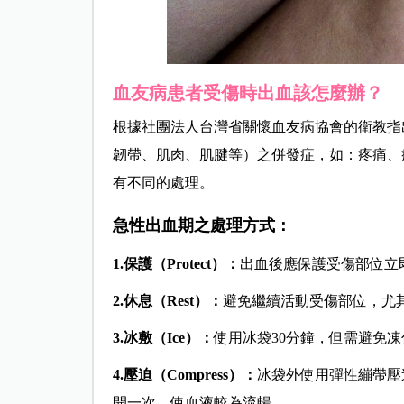
血友病患者受傷時出血該怎麼辦？
根據社團法人台灣省關懷血友病協會的衛教指
韌帶、肌肉、肌腱等）之併發症，如：疼痛、
有不同的處理。
急性出血期之處理方式：
1.
保護（Protect
）：
出血後應保護受傷部位立
2.
休息（Rest
）：
避免繼續活動受傷部位，尤
3.
冰敷（Ice
）：
使用冰袋30分鐘，但需避免凍傷
4.
壓迫（Compress
）：
冰袋外使用彈性繃帶壓
開一次，使血液較為流暢。