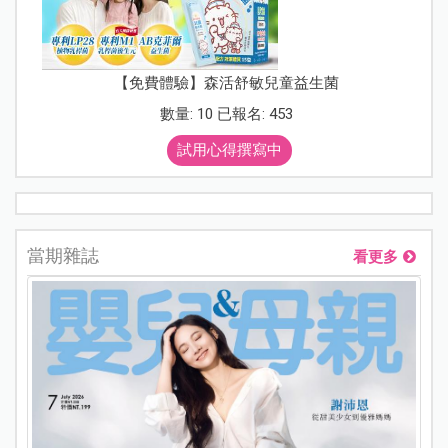
【免費體驗】森活舒敏兒童益生菌
數量: 10 已報名: 453
試用心得撰寫中
當期雜誌
看更多