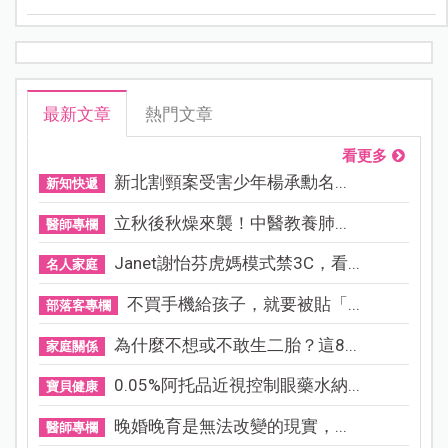
最新文章
熱門文章
看更多
新北割頸案受害少年楊承勳名...
新知快遞
立秋後秋燥來襲！中醫教養肺...
醫師專欄
Janet謝怡芬虎媽模式禁3C，看...
名人家庭
不買手機給孩子，就要被貼「...
部落客專欄
為什麼不想或不敢生二胎？這8...
家庭關係
0.05%阿托品近視控制眼藥水納...
寶貝健康
晚婚晚育是無法改變的現實，...
醫師專欄