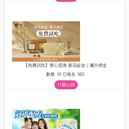
【免費試吃】實心蛋捲 窗花綻放｜彌月禮盒
數量: 10 已報名: 502
11篇心得