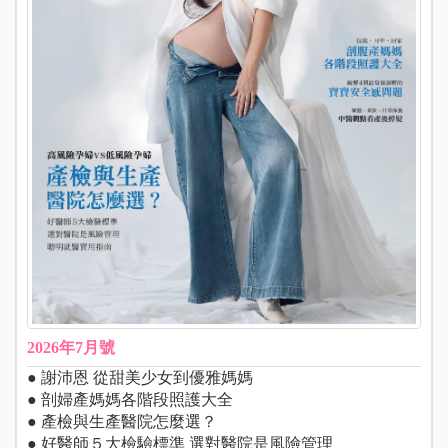
2026年7月號
● 謝沛恩 從甜美少女到優雅媽媽
● 剖婦產媽媽各階段照護大全
● 產檢與生產醫院怎麼選？
● 好醫師５大檢驗標準 選對醫院是風險管理