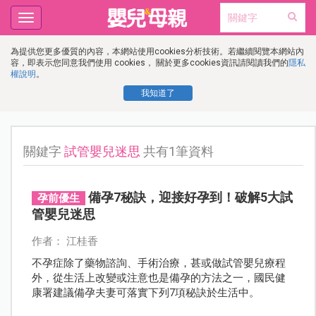
Toggle
navigation
為提供您更多優質的內容，本網站使用cookies分析技術。若繼續閱覽本網站內
容，即表示您同意我們使用 cookies， 關於更多cookies資訊請閱讀我們的
隱私
權說明
。
我知道了
關鍵字
試管嬰兒迷思
共有1筆資料
備孕7秘訣，迎接好孕到！破解5大試
孕前優生
管嬰兒迷思
作者： 江桂香
不孕症除了藥物諮詢、手術治療，甚或做試管嬰兒療程
外，從生活上改變或注意也是備孕的方法之一，國民健
康署建議備孕夫妻可落實下列7項秘訣於生活中。