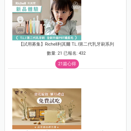
【試用募集】Richell利其爾 T.L.I第二代乳牙刷系列
數量: 21 已報名: 432
21篇心得