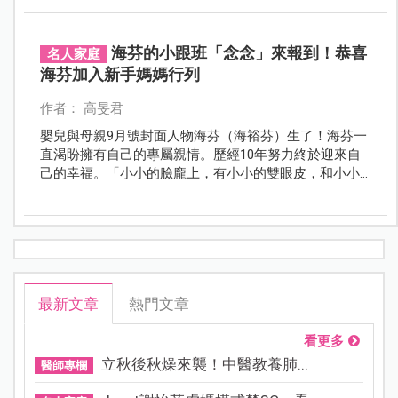
海芬的小跟班「念念」來報到！恭喜
名人家庭
海芬加入新手媽媽行列
作者： 高旻君
嬰兒與母親9月號封面人物海芬（海裕芬）生了！海芬一
直渴盼擁有自己的專屬親情。歷經10年努力終於迎來自
己的幸福。「小小的臉龐上，有小小的雙眼皮，和小小
的酒窩，什麼都小小的，但哭聲是大大的！小名是念
念！」
最新文章
熱門文章
看更多
立秋後秋燥來襲！中醫教養肺...
醫師專欄