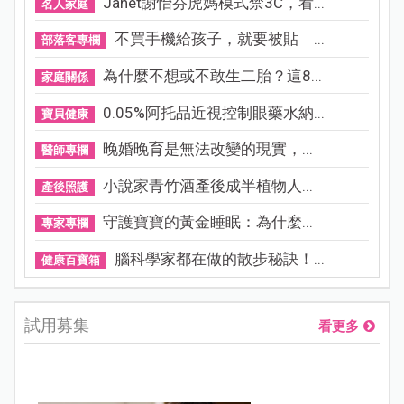
Janet謝怡芬虎媽模式禁3C，看...
名人家庭
不買手機給孩子，就要被貼「...
部落客專欄
為什麼不想或不敢生二胎？這8...
家庭關係
0.05%阿托品近視控制眼藥水納...
寶貝健康
晚婚晚育是無法改變的現實，...
醫師專欄
小說家青竹酒產後成半植物人...
產後照護
守護寶寶的黃金睡眠：為什麼...
專家專欄
腦科學家都在做的散步秘訣！...
健康百寶箱
試用募集
看更多