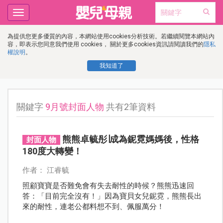
Toggle
navigation
為提供您更多優質的內容，本網站使用cookies分析技術。若繼續閱覽本網站內
容，即表示您同意我們使用 cookies， 關於更多cookies資訊請閱讀我們的
隱私
權說明
。
我知道了
關鍵字
9月號封面人物
共有2筆資料
熊熊卓毓彤∣成為鈮霓媽媽後，性格
封面人物
180度大轉變！
作者： 江睿毓
照顧寶寶是否難免會有失去耐性的時候？熊熊迅速回
答：「目前完全沒有！」因為寶貝女兒鈮霓，熊熊長出
來的耐性，連老公都料想不到、佩服萬分！