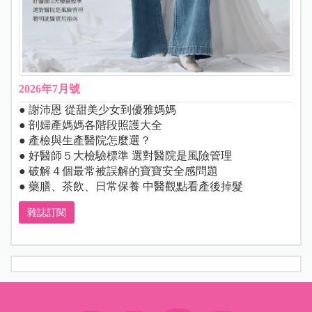
2026年7月號
● 謝沛恩 從甜美少女到優雅媽媽
● 剖婦產媽媽各階段照護大全
● 產檢與生產醫院怎麼選？
● 好醫師５大檢驗標準 選對醫院是風險管理
● 破解４個最常被誤解的寶寶安全感問題
● 藥膳、茶飲、日常保養 中醫觀點看產後掉髮
雜誌訂閱