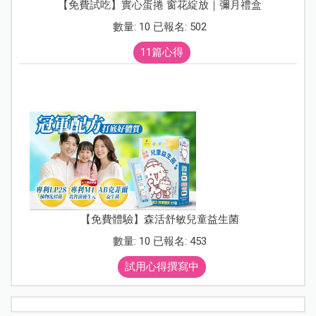
【免費試吃】實心蛋捲 窗花綻放｜彌月禮盒
數量: 10 已報名: 502
11篇心得
【免費體驗】森活舒敏兒童益生菌
數量: 10 已報名: 453
試用心得撰寫中