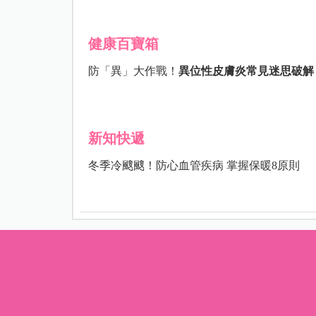
健康百寶箱
防「異」大作戰！
異位性皮膚炎常見迷思破解
新知快遞
冬季冷颼颼！
防心血管疾病
掌握保暖
8
原則