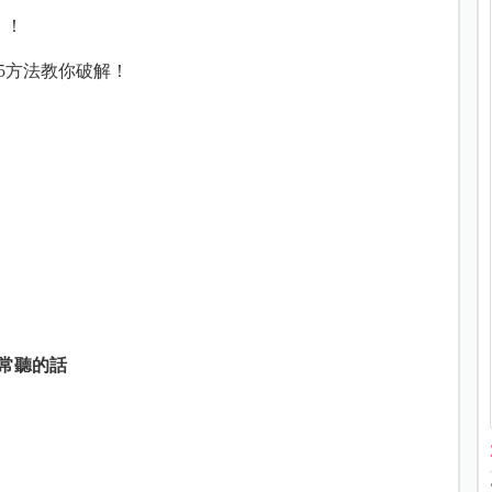
」！
5方法教你破解！
常聽的話