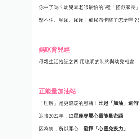
你中了嗎？
幼兒園老師最怕的
5
種「怪獸家長
憋不住、頻尿、尿床！
戒尿布卡關了怎麼辦？
媽咪育兒經
母親生活拾記之四
用聰明的制約與幼兒相處
正能量加油站
「理解」是更溫暖的慰藉！
比起「加油」這句
迎接2022年，
12
星座專屬心靈能量密語
因為笑，所以開心！
發揮「心靈免疫力」