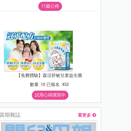
11篇心得
【免費體驗】森活舒敏兒童益生菌
數量: 10 已報名: 453
試用心得撰寫中
當期雜誌
看更多