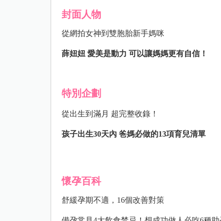
封面人物
從網拍女神到雙胞胎新手媽咪
薛妞妞
愛美是動力
可以讓媽媽更有自信！
特別企劃
從出生到滿月 超完整收錄！
孩子出生
30
天內
爸媽必做的
13
項育兒清單
懷孕百科
舒緩孕期不適，16個改善對策
備孕常見4大飲食禁忌！想成功做人必吃6種助