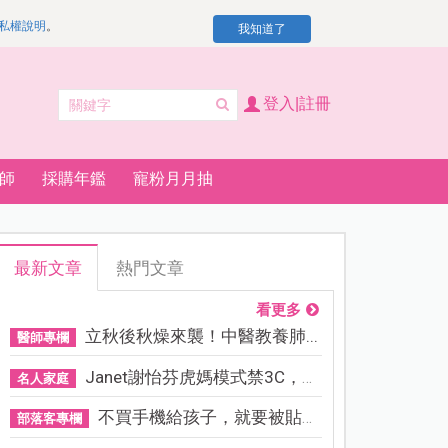
私權說明
。
我知道了
登入|註冊
師
採購年鑑
寵粉月月抽
最新文章
熱門文章
看更多
立秋後秋燥來襲！中醫教養肺...
醫師專欄
Janet謝怡芬虎媽模式禁3C，看...
名人家庭
不買手機給孩子，就要被貼「...
部落客專欄