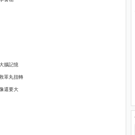
大腦記憶
救睪丸扭轉
像還要大