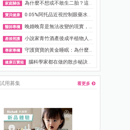
為什麼不想或不敢生二胎？這8...
家庭關係
0.05%阿托品近視控制眼藥水納...
寶貝健康
晚婚晚育是無法改變的現實，...
醫師專欄
小說家青竹酒產後成半植物人...
產後照護
守護寶寶的黃金睡眠：為什麼...
專家專欄
腦科學家都在做的散步秘訣！...
健康百寶箱
試用募集
看更多