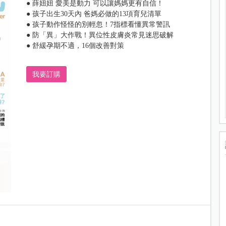
● 薛妞妞 愛美是動力 可以讓媽媽更有自信！
● 孩子出生30天內 爸媽必做的13項育兒清單
● 孩子動作怪怪的別輕忽！7指標看懂異常警訊
● 防「異」大作戰！異位性皮膚炎常見迷思破解
● 舒緩孕期不適，16個改善對策
我要訂購