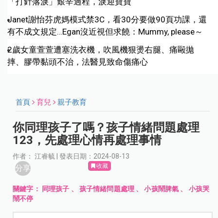
「打針落淚」艱辛過程，淚迎寶寶
Janet謝怡芬虎媽模式禁3C，看30分要做90頁功課，還
有不成文規定…Egan沒近視但求饒：Mummy, please～
2歲女童萱萱遭塞洗衣機，吹風機狠燙右腿、痛毆拋
摔、膠帶黏頭不治，法醫見致命傷痛心
首頁
育兒
親子教育
你同理孩子了嗎？孩子情緒問題處理
123，先處理心情再處理事情
作者： 江睿毓 | 發表日期：2024-08-13
收藏
分享
關鍵字：
同理孩子
、
孩子情緒問題處理
、
小孩鬧脾氣
、
小孩哭
鬧不停