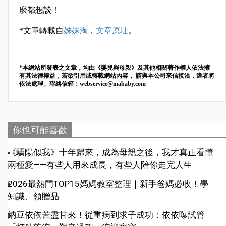
麼都想談！
*文章轉載自
姊妹淘
，
文章原址
。
*本網站所發表之文章，均由《嬰兒與母親》及其他相關著作權人依法擁
有其法律權益，若欲引用或轉載網站內容， 請與本公司來信接洽，違者將
依法處理。聯絡信箱：
webservice@mababy.com
你也可能喜歡
《驕陽似我》十年歸來，成為母親之後，我才真正看懂
兩種愛——有些人用來成長，有些人陪你走完人生
2026最熱門TOP15媽媽教室整理｜新手爸媽必收！學
知識、領贈品
納豆依依苦盡甘來！從重病到求子成功：依依曝試管