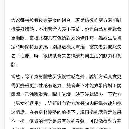
大家都喜歡看俊男美女的組合，若是婚後的雙方還能維
持美好體態，不用管旁人羨不羨慕，你們自己互看就會
更順眼。當彼此都具有色誘對方的條件時，婚姻生活肯
定時時保持新鮮感；別說這樣太膚淺，當夫妻對彼此失
去「性趣」時，很快就會失去繼續共同生活的動力和意
願。
當然，除了身材體態要恢復性感之外，說話方式其實更
需要變得更加性感有魅力，雙管齊下才能效果倍增！偶
爾讓自己油嘴滑舌、嘴上使壞，時不時就壁咚一下對方
（男女都適用），近距離向對方說幾句肉麻當有趣的挑
逗情話。在有身材優勢的前提下，說同樣的話肯定效果
不一樣，使壞的情話是最有效的春藥，可以激得對方春