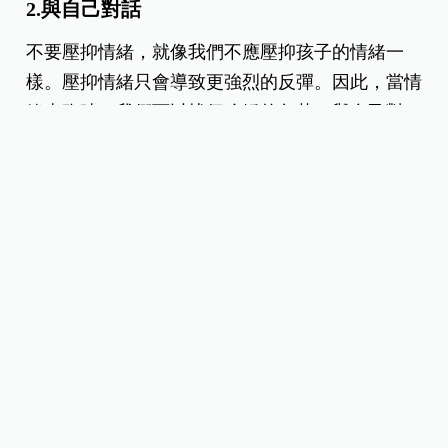
2.與自己對話
不要壓抑情緒，就像我們不應壓抑孩子的情緒一
樣。壓抑情緒只會導致更強烈的反彈。因此，當情
緒來臨時，我們可以找個冷靜的角落，與自己對
話。
對自己說「我現在很生氣，對什麼事情很生氣。」
「生氣會長皺紋、會變老喔！不要生氣了！」通過
這種方式，可以把負面情緒卸掉。
有些人會選擇聽音樂、做家務、洗澡、深呼吸或做
伸展運動來放鬆自己。找到適合自己的方式，有助
於快速恢復平靜，進而更好地與孩子溝通。
情緒管理，父母是榜樣