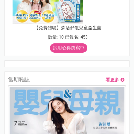
【免費體驗】森活舒敏兒童益生菌
數量: 10 已報名: 453
試用心得撰寫中
當期雜誌
看更多