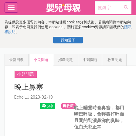
Toggle
navigation
為提供您更多優質的內容，本網站使用cookies分析技術。若繼續閱覽本網站內
容，即表示您同意我們使用 cookies， 關於更多cookies資訊請閱讀我們的
隱私
權說明
。
我知道了
最新回覆
小兒問題
婦產問題
中醫問題
教養問題
小兒問題
晚上鼻塞
Echo LU 2020-02-18
收藏
晚上睡覺時會鼻塞，都用
嘴巴呼吸，會輕微打呼而
且聞的到濃鼻涕的臭味，
但白天都正常