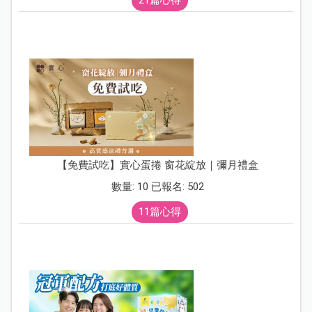
【免費試吃】實心蛋捲 窗花綻放｜彌月禮盒
數量: 10 已報名: 502
11篇心得