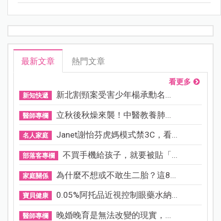
最新文章
熱門文章
看更多
新北割頸案受害少年楊承勳名...
新知快遞
立秋後秋燥來襲！中醫教養肺...
醫師專欄
Janet謝怡芬虎媽模式禁3C，看...
名人家庭
不買手機給孩子，就要被貼「...
部落客專欄
為什麼不想或不敢生二胎？這8...
家庭關係
0.05%阿托品近視控制眼藥水納...
寶貝健康
晚婚晚育是無法改變的現實，...
醫師專欄