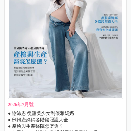
2026年7月號
● 謝沛恩 從甜美少女到優雅媽媽
● 剖婦產媽媽各階段照護大全
● 產檢與生產醫院怎麼選？