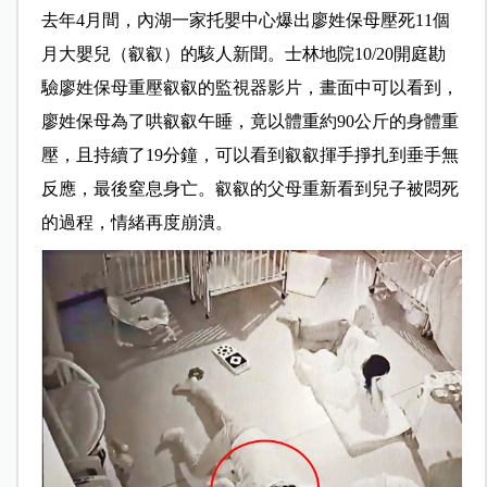
去年4月間，內湖一家托嬰中心爆出廖姓保母壓死11個
月大嬰兒（叡叡）的駭人新聞。士林地院10/20開庭勘
驗廖姓保母重壓叡叡的監視器影片，畫面中可以看到，
廖姓保母為了哄叡叡午睡，竟以體重約90公斤的身體重
壓，且持續了19分鐘，可以看到叡叡揮手掙扎到垂手無
反應，最後窒息身亡。叡叡的父母重新看到兒子被悶死
的過程，情緒再度崩潰。