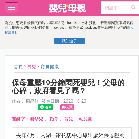
Toggle
navigation
為提供您更多優質的內容，本網站使用cookies分析技術。若繼續閱覽本網站內
容，即表示您同意我們使用 cookies， 關於更多cookies資訊請閱讀我們的
隱私
權說明
。
我知道了
首頁
育兒
寶貝健康
保母重壓19分鐘悶死嬰兒！父母的
心碎，政府看見了嗎？
作者： 周品攸 | 發表日期：2020-10-23
收藏
關鍵字：
嬰幼兒
、
托育
、
育兒
、
幼兒園
去年4月，內湖一家托嬰中心爆出廖姓保母壓死