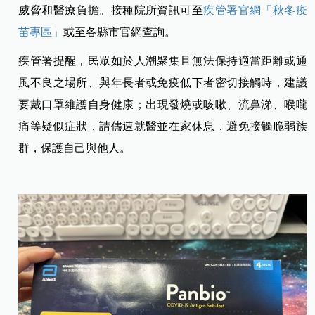
威脅和醫療負擔。接種院所資訊可至
疾管署官網「秋冬疫
苗專區」
或至各縣市官網查詢。
疾管署提醒，民眾如於人潮聚集且無法保持適當距離或通
風不良之場所、與年長者或免疫低下者密切接觸時，建議
要戴口罩維護自身健康；出現發燒或咳嗽、流鼻涕、喉嚨
痛等疑似症狀，請儘速就醫並在家休息，避免接觸脆弱族
群，保護自己與他人。