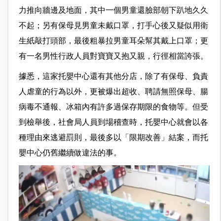
力推向牆邊及地面，其中一個男童還臉部朝下趴地久久
不起；另有保母見男童未戴口罩，打手心後又疑似用衛
生紙敲打頭部，最後粗暴拉男童耳朵幫其戴上口罩；更
有一名男性行政人員對寶寶又抱又親，行徑相當誇張。
據悉，這家托嬰中心還有其他分店，除了有保母、負責
人虐童的行為以外，更被爆出超收、聘請無照保母、腸
病毒不通報、冰箱內有許多過保存期限的食物等。但受
到檢舉後，社會局人員到場稽查時，托嬰中心就會以各
種理由來逃避罰則，最後多以「限期改善」結案，而托
嬰中心仍舊繼續做違法的事。