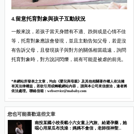
4.留意托育對象與孩子互動狀況
一般來說，若孩子當天身體有不適、跌倒或是心情不佳
等，托育對象應該會發現，並且主動告知父母，若是沒
有告訴父母，且發現孩子與對方的關係相當疏遠，詢問
托育對象時，對方說詞閃爍，就有可能是被虐的前兆。
*本網站所發表之文章，均由《嬰兒與母親》及其他相關著作權人依法擁
有其法律權益，若欲引用或轉載網站內容， 請與本公司來信接洽，違者將
依法處理。聯絡信箱：
webservice@mababy.com
您也可能喜歡這些文章
南投某國小校長載小六女童上汽旅、給避孕藥，她
噁心用菜瓜布洗澡：媽媽不會信，老師很神聖…