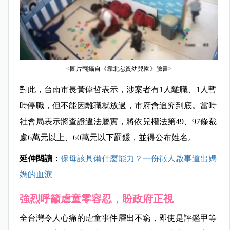
<圖片翻攝自《靠北惡質幼兒園》臉書>
對此，台南市長黃偉哲表示，涉案者有1人離職、1人暫
時停職，但不能因離職就放過，市府會追究到底。當時
社會局表示將查證違法屬實，將依兒權法第49、97條裁
處6萬元以上、60萬元以下罰鍰，並得公布姓名。
延伸閱讀：
保母該具備什麼能力？一份徵人啟事道出媽
媽的血淚
強烈呼籲虐童零容忍，盼政府正視
全台灣令人心痛的虐童事件層出不窮，即使是評鑑甲等