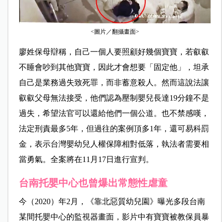
<圖片／翻攝畫面>
廖姓保母辯稱，自己一個人要照顧好幾個寶寶，若叡叡
不睡會吵到其他寶寶，因此才會想要「固定他」，坦承
自己是業務過失致死罪，而非蓄意殺人。然而這說法讓
叡叡父母無法接受，他們認為壓制嬰兒長達19分鐘不是
過失，希望法官可以還給他們一個公道。也不禁感嘆，
法定刑責最多5年，但過往的案例頂多1年，還可易科罰
金，表示台灣嬰幼兒人權保障相對低落，執法者需要相
當勇氣。全案將在11月17日進行宣判。
台南托嬰中心也曾爆出常態性虐童
今（2020）年2月，《靠北惡質幼兒園》曝光多段台南
某間托嬰中心的監視器畫面，影片中有寶寶被教保員暴