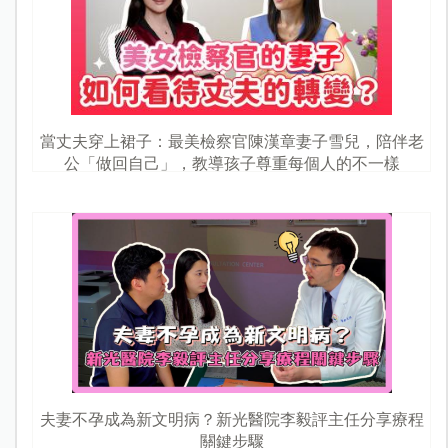
當丈夫穿上裙子：最美檢察官陳漢章妻子雪兒，陪伴老
公「做回自己」，教導孩子尊重每個人的不一樣
夫妻不孕成為新文明病？新光醫院李毅評主任分享療程
關鍵步驟