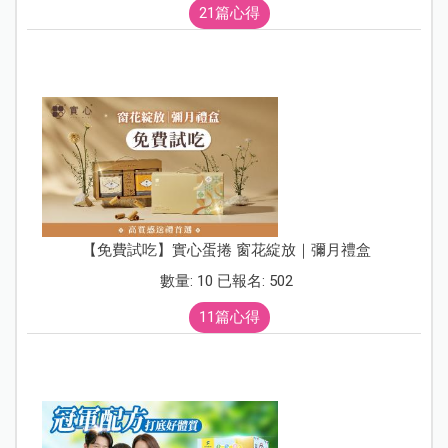
21篇心得
【免費試吃】實心蛋捲 窗花綻放｜彌月禮盒
數量: 10 已報名: 502
11篇心得