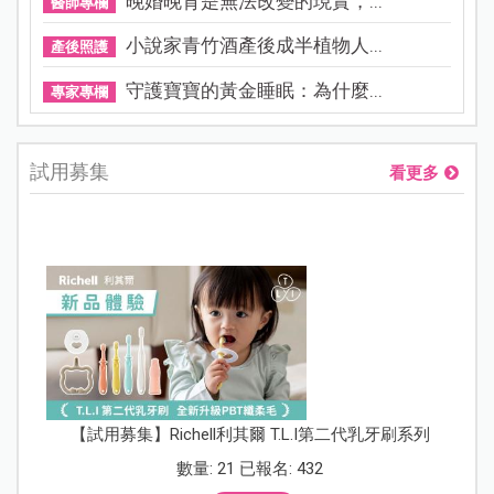
晚婚晚育是無法改變的現實，...
醫師專欄
小說家青竹酒產後成半植物人...
產後照護
守護寶寶的黃金睡眠：為什麼...
專家專欄
試用募集
看更多
【試用募集】Richell利其爾 T.L.I第二代乳牙刷系列
數量: 21 已報名: 432