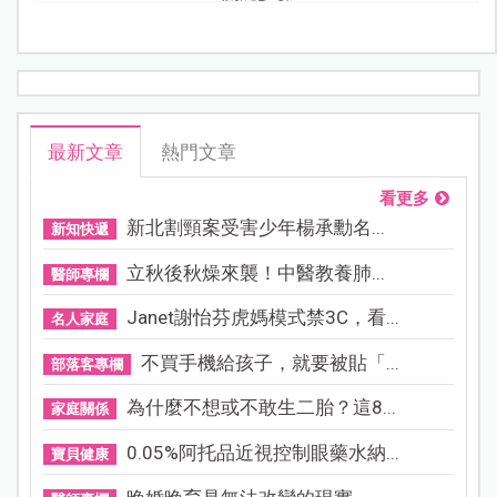
最新文章
熱門文章
看更多
新北割頸案受害少年楊承勳名...
新知快遞
立秋後秋燥來襲！中醫教養肺...
醫師專欄
Janet謝怡芬虎媽模式禁3C，看...
名人家庭
不買手機給孩子，就要被貼「...
部落客專欄
為什麼不想或不敢生二胎？這8...
家庭關係
0.05%阿托品近視控制眼藥水納...
寶貝健康