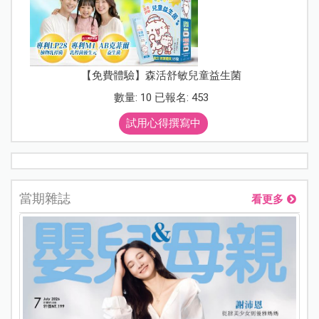
【免費體驗】森活舒敏兒童益生菌
數量: 10 已報名: 453
試用心得撰寫中
當期雜誌
看更多