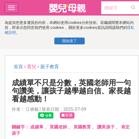
Toggle
navigation
為提供您更多優質的內容，本網站使用cookies分析技術。若繼續閱覽本網站內
容，即表示您同意我們使用 cookies， 關於更多cookies資訊請閱讀我們的
隱私
權說明
。
我知道了
首頁
育兒
親子教育
成績單不只是分數，英國老師用一句
句讚美，讓孩子越學越自信、家長越
看越感動！
作者： 江睿毓 | 發表日期：2025-07-09
收藏
關鍵字：
成績單
、
英國老師
、
英國教育
、
讚美孩子
、
肯定
孩子