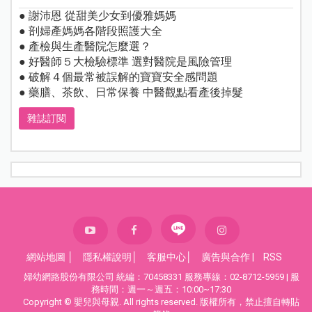
● 謝沛恩 從甜美少女到優雅媽媽
● 剖婦產媽媽各階段照護大全
● 產檢與生產醫院怎麼選？
● 好醫師５大檢驗標準 選對醫院是風險管理
● 破解４個最常被誤解的寶寶安全感問題
● 藥膳、茶飲、日常保養 中醫觀點看產後掉髮
雜誌訂閱
網站地圖
│
隱私權說明
│
客服中心
│
廣告與合作
|
RSS
婦幼網路股份有限公司 統編：70458331 服務專線：02-8712-5959 | 服
務時間：週一～週五：10:00~17:30
Copyright © 嬰兒與母親. All rights reserved. 版權所有，禁止擅自轉貼