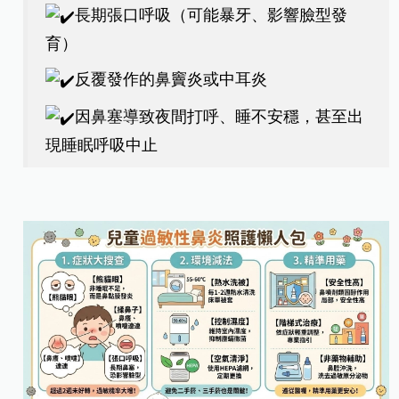
​長期張口呼吸（可能暴牙、影響臉型發
育）
​反覆發作的鼻竇炎或中耳炎
​因鼻塞導致夜間打呼、睡不安穩，甚至出
現睡眠呼吸中止