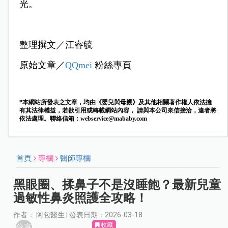
光。
整理撰文／江睿毓
原始文章／
QQmei
粉絲專頁
*本網站所發表之文章，均由《嬰兒與母親》及其他相關著作權人依法擁
有其法律權益，若欲引用或轉載網站內容， 請與本公司來信接洽，違者將
依法處理。聯絡信箱：
webservice@mababy.com
首頁
專欄
醫師專欄
黑眼圈、揉鼻子不是沒睡飽？最新兒童
過敏性鼻炎照護全攻略！
作者： 阿包醫生 | 發表日期：2026-03-18
收藏
分享