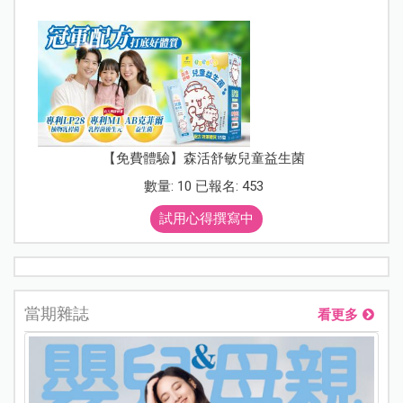
【免費體驗】森活舒敏兒童益生菌
數量: 10 已報名: 453
試用心得撰寫中
當期雜誌
看更多