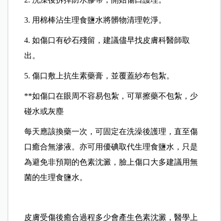
3. 用棉棒沾生理食鹽水將髒物清理乾淨。
4. 如傷口有砂石殘留，建議儘早找皮膚科醫師取
出。
5. 傷口敷上抗生素藥膏，並覆蓋紗布包紮。
**如傷口在眼周不容易包紮，可單擦藥不包紮，少
碰水或灰塵
每天應該換藥一次，可固定在洗澡後護理，直至傷
口癒合無滲液。亦可用優碘取代生理食鹽水，只是
為避免非預期的色素沈澱，臉上傷口大多建議用無
菌的生理食鹽水。
皮膚受傷後癒合過程多少會產生色素沈澱，醫學上