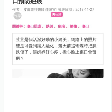
口預防疤痕
作者： 皮膚專科醫師 鍾佩宜 | 發表日期：2019-11-27
收藏
分享
關鍵字：
傷口照護
、
跌倒
、
疤痕
、
擦傷
、
傷口
荳荳是個活潑好動的小網美，網路上的照片
總是可愛到讓人融化，幾天前追蝴蝶時把臉
跌傷了，讓媽媽好心疼，擔心臉上傷口會留
疤？