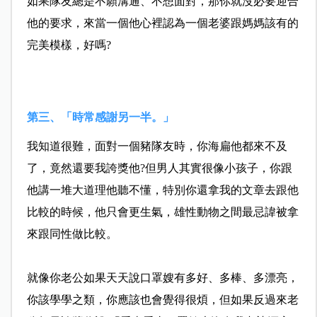
如果隊友總是不願溝通、不想面對，那你就沒必要迎合
他的
要求，來當一個他心裡認為一個老婆跟媽媽該有的
完美模樣
，好嗎?
第三、「時常感謝另一半。」
我知道很難，面對一個豬隊友
時，你海扁他都來不及
了，竟然還要我誇獎他?但男人其實
很像小孩子，你跟
他講一堆大道理他聽不懂，特別你還拿我
的文章去跟他
比較的時候，他只會更生氣，雄性動物之間最
忌諱被拿
來跟同性做比較。
就像你老公如果天天說口罩嫂有多好、多棒、多漂亮，
你該
學學之類，你應該也會覺得很煩，但如果反過來老