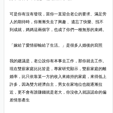
可是你有沒有發現，當你一直迎合老公的要求、滿足旁
人的
期待時，你漸漸失去了興趣 、遺忘了快樂、找不
到成就，媽媽這兩個字，也成了你們一
種無形的束縛。
「嫁給了愛情卻輸給了生活。」是很多人婚後的寫照
我的建議是，老公說你有本事去工作，那你就去工作。
現在
雙薪家庭比比皆是，專家研究顯示，雙薪家庭的離
婚率，比
只依靠某一方的收入來維持的家庭，來得低上
許多，因為雙
方經濟自主，男女在家地位也能逐漸拉
近，更不會有誰賺錢
就是老大，你沒收入就該認命的偏
差情形產生