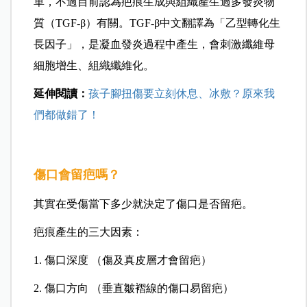
單，不過目前認為疤痕生成與組織產生過多發炎物
質（TGF-β）有關。TGF-β中文翻譯為「乙型轉化生
長因子」，是凝血發炎過程中產生，會刺激纖維母
細胞增生、組織纖維化。
延伸閱讀：
孩子腳扭傷要立刻休息、冰敷？原來我
們都做錯了！
傷口會留疤嗎？
其實在受傷當下多少就決定了傷口是否留疤。
疤痕產生的三大因素：
1. 傷口深度 （傷及真皮層才會留疤）
2. 傷口方向 （垂直皺褶線的傷口易留疤）