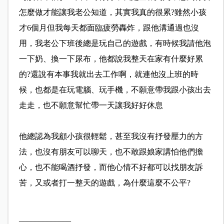
怎麼
做才能讓我老公知道，其實我真的很累?雖然小孩
才6個月
但我每天都面臨疲勞轟炸，跟他溝通過也沒
用，我老公下班
後總是玩自己的遊戲，有時候我請他泡
一下奶、換一下尿布
，他都說我整天在家有什麼好累
的?還說有本事我就出去工
作啊，就連他沒上班的時
候，也都是在玩電腦、玩手機，不
願意帶我跟小孩出去
走走，也不願意幫忙帶一天讓我好好休
息
他總認為我顧小孩很輕鬆，甚至我沒有抒發壓力的方
法，也
沒有朋友可以聊天，也不敢跟娘家講怕他們擔
心，也不能喝
酒抒發，而他心情不好都可以找朋友訴
苦，又或者打一整天
的遊戲，為什麼這麼不公平?
_____________