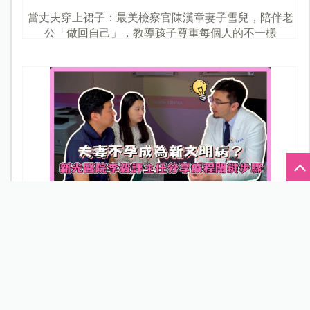
當丈夫穿上裙子：最美檢察官陳漢章妻子雪兒，陪伴老
公「做回自己」，教導孩子尊重每個人的不一樣
夫妻不孕成為新文明病？新光醫院李毅評主任分享療程
關鍵步驟