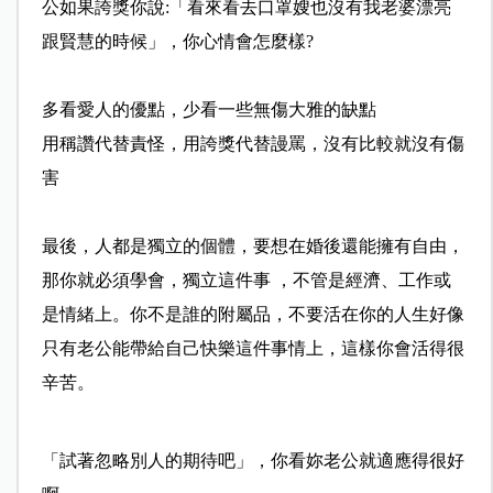
公如果誇
獎你說:「看來看去口罩嫂也沒有我老婆漂亮
跟賢慧的時候
」，你心情會怎麼樣?
多看愛人的優點，少看一些無傷大雅的缺點
用稱讚代替責怪，用誇獎代替謾罵，沒有比較就沒有傷
害
最後，人都是獨立的個體，要想在婚後還能擁有自由，
那你
就必須學會，獨立這件事 ，不管是經濟、工作或
是情緒上。你不是誰的附屬品，不要
活在你的人生好像
只有老公能帶給自己快樂這件事情上，這
樣你會活得很
辛苦。
「試著忽略別人的期待吧」，你看妳老公就適應得很好