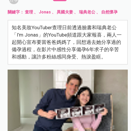
關鍵字：
查理
、
Jonas
、
異國夫妻
、
瑞典老公
、
自然懷孕
知名美妝YouTuber查理日前透過臉書和瑞典老公
「I’m Jonas」的YouTube頻道跟大家報喜，兩人一
起開心宣布要當爸爸媽媽了，回想過去她分享過的
備孕過程，在影片中感性分享備孕6年求子的辛苦
和感動，讓許多粉絲感同身受、熱淚盈眶。