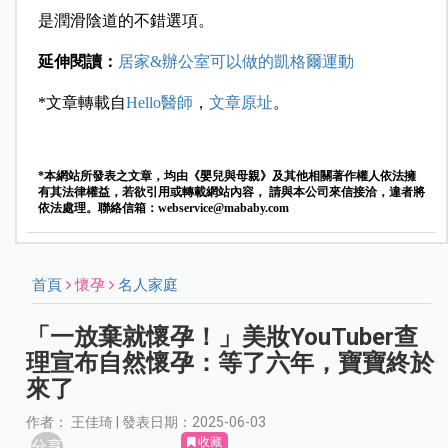
是潤滑陰道的不錯選項。
延伸閱讀：
居家&辦公室可以做的凱格爾運動
*文章轉載自
Hello醫師
，
文章原址
。
*本網站所發表之文章，均由《嬰兒與母親》及其他相關著作權人依法擁
有其法律權益，若欲引用或轉載網站內容， 請與本公司來信接洽，違者將
依法處理。聯絡信箱：
webservice@mababy.com
首頁
懷孕
名人家庭
「一放棄就懷孕！」美妝YouTuber查
理宣布自然懷孕：等了六年，寶寶終於
來了
作者： 王佳琦 | 發表日期：2025-06-03
收藏
分享