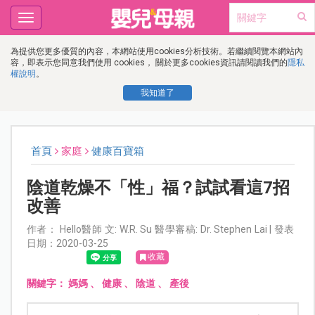
Toggle
navigation
為提供您更多優質的內容，本網站使用cookies分析技術。若繼續閱覽本網站內
容，即表示您同意我們使用 cookies， 關於更多cookies資訊請閱讀我們的
隱私
權說明
。
我知道了
首頁
家庭
健康百寶箱
陰道乾燥不「性」福？試試看這7招
改善
作者： Hello醫師 文: W.R. Su 醫學審稿: Dr. Stephen Lai | 發表
日期：2020-03-25
收藏
關鍵字：
媽媽
、
健康
、
陰道
、
產後