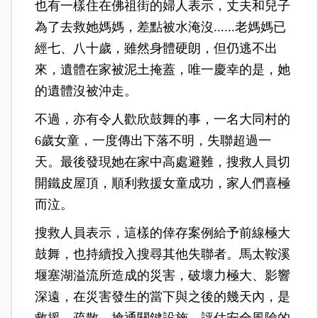
也有一樣住在佛祖街的婦人表示，丈夫和兒子
為了去救她媽媽，差點被水淹沒......老媽媽已
經七、八十歲，雖然身體硬朗，但仍逃不出
來，遺體在家被泥土掩蓋，唯一慶幸的是，她
的遺體沒被沖走。
不過，亦有令人歡欣鼓舞的事，一名大同村的
6歲女童，一度傳出下落不明，失聯超過一
天。最後發現她在家中高處避難，搜救人員切
開鐵皮屋頂，順利救援女童成功，家人們喜極
而泣。
搜救人員表示，這樣的倖存案例給予前線極大
鼓舞，也持續投入搜尋其他失聯者。馬太鞍溪
堰塞湖溢流所造成的災害，破壞力極大、影響
深遠，在災害發生的當下與之後的幾天內，是
救援、疏散、搶通關鍵設施、評估安全風險的