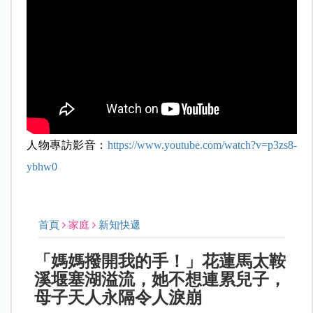
人物專訪影音：
https://www.youtube.com/watch?v=p3zs8-
ybhw0
首頁
家庭
新知快遞
「媽媽撥開我的手！」花蓮馬太鞍
溪堰塞湖溢流，她不想連累兒子，
母子天人永隔令人淚崩