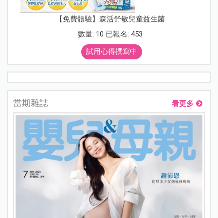
【免費體驗】森活舒敏兒童益生菌
數量: 10 已報名: 453
試用心得撰寫中
當期雜誌
看更多