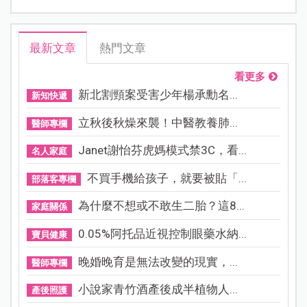
最新文章
熱門文章
看更多
新北割頸案受害少年楊承勳名...
新知快遞
立秋後秋燥來襲！中醫教養肺...
醫師專欄
Janet謝怡芬虎媽模式禁3C，看...
名人家庭
不買手機給孩子，就要被貼「...
部落客專欄
為什麼不想或不敢生二胎？這8...
家庭關係
0.05%阿托品近視控制眼藥水納...
寶貝健康
晚婚晚育是無法改變的現實，...
醫師專欄
小說家青竹酒產後成半植物人...
產後照護