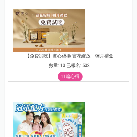
【免費試吃】實心蛋捲 窗花綻放｜彌月禮盒
數量: 10 已報名: 502
11篇心得