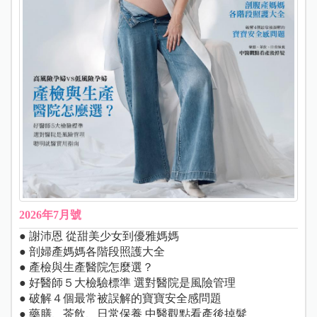
2026年7月號
● 謝沛恩 從甜美少女到優雅媽媽
● 剖婦產媽媽各階段照護大全
● 產檢與生產醫院怎麼選？
● 好醫師５大檢驗標準 選對醫院是風險管理
● 破解４個最常被誤解的寶寶安全感問題
● 藥膳、茶飲、日常保養 中醫觀點看產後掉髮