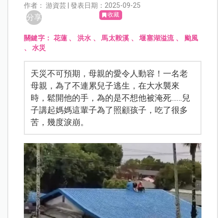
作者： 游資芸 | 發表日期：2025-09-25
收藏
分享
關鍵字：
花蓮
、
洪水
、
馬太鞍溪
、
堰塞湖溢流
、
颱風
、
水災
天災不可預期，母親的愛令人動容！一名老
母親，為了不連累兒子逃生，在大水襲來
時，鬆開他的手，為的是不想他被淹死……兒
子講起媽媽這輩子為了照顧孩子，吃了很多
苦，幾度淚崩。