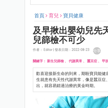
首頁
育兒
寶貝健康
及早揪出嬰幼兒先
兒篩檢不可少
作者： Editor | 發表日期：2022-08-23
分享
關鍵字：
新生兒篩檢
、
代謝異常
、
蠶豆症
、
甲
歡喜迎接新生命的到來，期盼寶貝能健
生就患有先天性代謝異常，像是蠶豆症
出，就容易錯過治療的黃金時期。