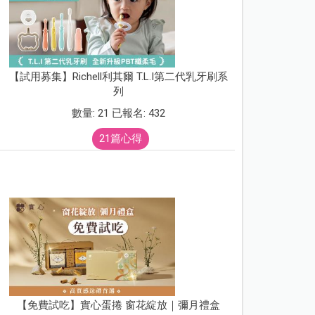
【試用募集】Richell利其爾 T.L.I第二代乳牙刷系
列
數量: 21 已報名: 432
21篇心得
【免費試吃】實心蛋捲 窗花綻放｜彌月禮盒