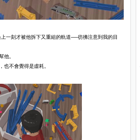
過上一刻才被
他拆下又重組的軌道──彷彿注意到我的目
幫他。
，也不會覺得
是虛耗。