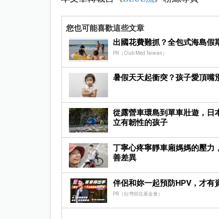
您也可能喜歡這些文章
出國花費難抓？全包式海島假
PR（Club Med Taiwan）
暑假天天起衝突？孩子愛頂嘴
從露營車環島到單車壯遊，日
立有韌性的孩子
丁寧心疼寧靜車廂媽媽的壓力
善差異
伴侶和妳一起預防HPV，才有
PR（台灣癌症基金會）