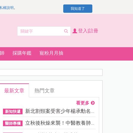
私權說明
。
我知道了
登入|註冊
師
採購年鑑
寵粉月月抽
最新文章
熱門文章
看更多
新北割頸案受害少年楊承勳名...
新知快遞
立秋後秋燥來襲！中醫教養肺...
醫師專欄