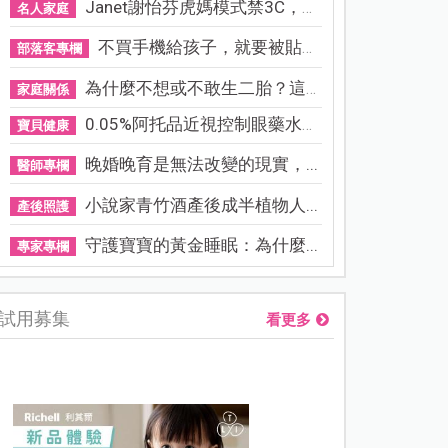
Janet謝怡芬虎媽模式禁3C，看...
名人家庭
不買手機給孩子，就要被貼「...
部落客專欄
為什麼不想或不敢生二胎？這8...
家庭關係
0.05%阿托品近視控制眼藥水納...
寶貝健康
晚婚晚育是無法改變的現實，...
醫師專欄
小說家青竹酒產後成半植物人...
產後照護
守護寶寶的黃金睡眠：為什麼...
專家專欄
試用募集
看更多