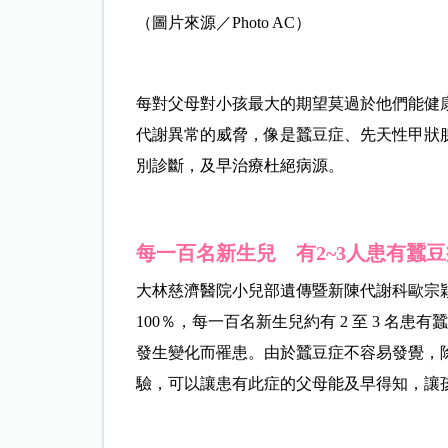
（圖片來源／Photo AC）
每對父母對小孩最大的期望莫過於他們能健
代謝異常的威脅，像是蠶豆症、先天性甲狀
別診斷，及早治療杜絕病源。
每一百名新生兒 有2~3人患有蠶豆
大林慈濟醫院小兒部遺傳暨新陳代謝科歐宗
100％，每一百名新生兒約有 2 至 3 名患
發生變化而罹患。由於蠶豆症不容易發覺，除非 G
驗，可以讓患有此症的父母能及早得知，讓