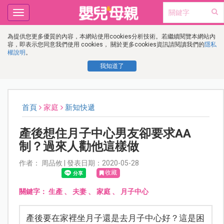
Toggle
navigation
為提供您更多優質的內容，本網站使用cookies分析技術。若繼續閱覽本網站內
容，即表示您同意我們使用 cookies， 關於更多cookies資訊請閱讀我們的
隱私
權說明
。
我知道了
首頁
家庭
新知快遞
產後想住月子中心男友卻要求AA
制？過來人勸他這樣做
作者： 周品攸 | 發表日期：2020-05-28
收藏
關鍵字：
生產
、
夫妻
、
家庭
、
月子中心
產後要在家裡坐月子還是去月子中心好？這是困