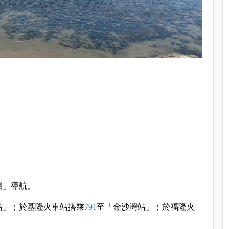
公園」導航。
站」；於基隆火車站搭乘
791
至「金沙灣站」；於福隆火