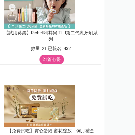
【試用募集】Richell利其爾 T.L.I第二代乳牙刷系
列
數量: 21 已報名: 432
21篇心得
【免費試吃】實心蛋捲 窗花綻放｜彌月禮盒