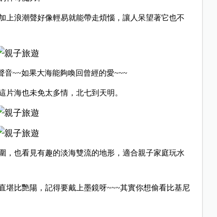
加上浪潮聲好像輕易就能帶走煩惱，讓人呆望著它也不
聲音~~如果大海能夠喚回曾經的愛~~~
這片海也未免太多情，北七到天明。
圍，也看見有趣的淡海雙流的地形，適合親子家庭玩水
直堪比艷陽，記得要戴上墨鏡呀~~~其實你想偷看比基尼