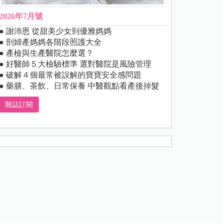
2026年7月號
● 謝沛恩 從甜美少女到優雅媽媽
● 剖婦產媽媽各階段照護大全
● 產檢與生產醫院怎麼選？
● 好醫師５大檢驗標準 選對醫院是風險管理
● 破解４個最常被誤解的寶寶安全感問題
● 藥膳、茶飲、日常保養 中醫觀點看產後掉髮
雜誌訂閱