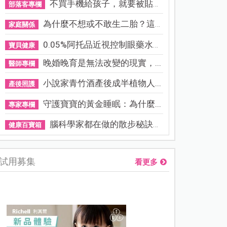
不買手機給孩子，就要被貼「...
部落客專欄
為什麼不想或不敢生二胎？這8...
家庭關係
0.05%阿托品近視控制眼藥水納...
寶貝健康
晚婚晚育是無法改變的現實，...
醫師專欄
小說家青竹酒產後成半植物人...
產後照護
守護寶寶的黃金睡眠：為什麼...
專家專欄
腦科學家都在做的散步秘訣！...
健康百寶箱
試用募集
看更多