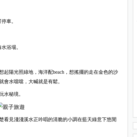
可停車。
海水浴場。
起陽光照綠地，海洋配beach，想搖擺的走在金色的沙
就會水噹噹，大喊就是有鬆。
玩水秘境。
楚看見淺淺溪水正吟唱的清脆的小調在藍天綠意下悠閒