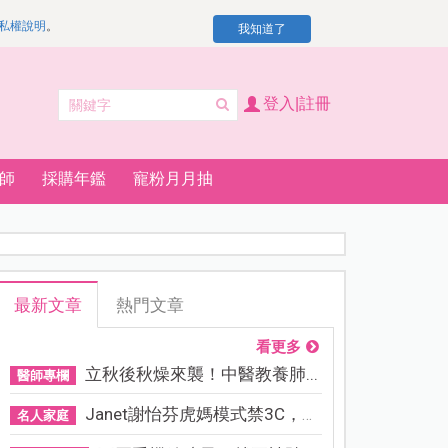
私權說明
。
我知道了
登入|註冊
師
採購年鑑
寵粉月月抽
最新文章
熱門文章
看更多
立秋後秋燥來襲！中醫教養肺...
醫師專欄
Janet謝怡芬虎媽模式禁3C，看...
名人家庭