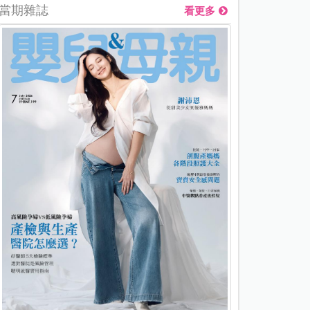
當期雜誌
看更多