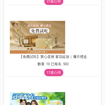
21篇心得
【免費試吃】實心蛋捲 窗花綻放｜彌月禮盒
數量: 10 已報名: 502
11篇心得