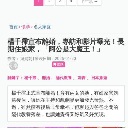
1
2
3
4
下一頁
→
首頁
懷孕
名人家庭
楊千霈宣布離婚，專訪和影片曝光！長
期住娘家，「阿公是大魔王！」
作者： 游資芸 | 發表日期：2025-01-20
收藏
分享
關鍵字：
楊千霈
、
離婚
、
隔代教養
、
刺青
、
日本旅遊
楊千霈正式宣布離婚！育有兩女的她，有娘家爸媽
當後盾，讓她在主持和戲劇界更加發光發熱。不
過，雖然擁有後盾非常幸福，但聊起與爸爸之間的
隔代教養落差，也讓她覺得又好氣又好笑呢。