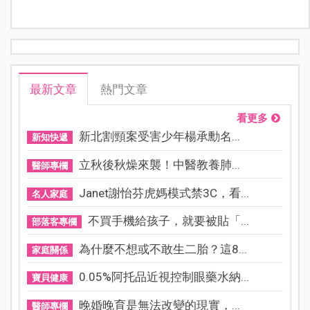
最新文章
熱門文章
看更多
新北割頸案受害少年楊承勳名...
新知快遞
立秋後秋燥來襲！中醫教養肺...
醫師專欄
Janet謝怡芬虎媽模式禁3C，看...
名人家庭
不買手機給孩子，就要被貼「...
部落客專欄
為什麼不想或不敢生二胎？這8...
家庭關係
0.05%阿托品近視控制眼藥水納...
寶貝健康
晚婚晚育是無法改變的現實，...
醫師專欄