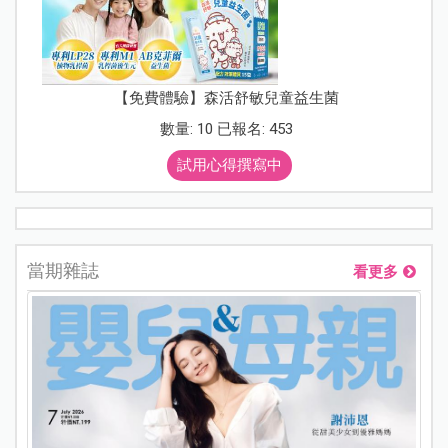
【免費體驗】森活舒敏兒童益生菌
數量: 10 已報名: 453
試用心得撰寫中
當期雜誌
看更多