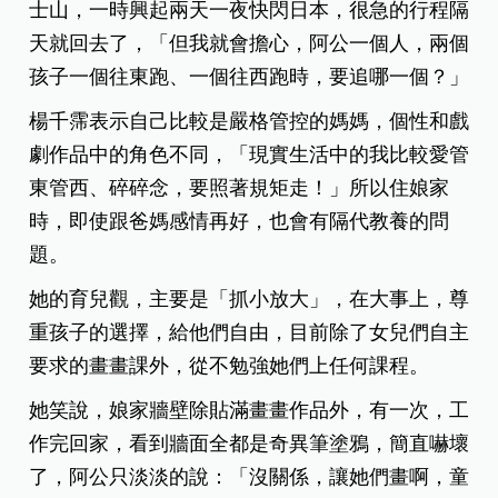
士山，一時興起兩天一夜快閃日本，很急的行程隔
天就回去了，「但我就會擔心，阿公一個人，兩個
孩子一個往東跑、一個往西跑時，要追哪一個？」
楊千霈表示自己比較是嚴格管控的媽媽，個性和戲
劇作品中的角色不同，「現實生活中的我比較愛管
東管西、碎碎念，要照著規矩走！」所以住娘家
時，即使跟爸媽感情再好，也會有隔代教養的問
題。
她的育兒觀，主要是「抓小放大」，在大事上，尊
重孩子的選擇，給他們自由，目前除了女兒們自主
要求的畫畫課外，從不勉強她們上任何課程。
她笑說，娘家牆壁除貼滿畫畫作品外，有一次，工
作完回家，看到牆面全都是奇異筆塗鴉，簡直嚇壞
了，阿公只淡淡的說：「沒關係，讓她們畫啊，童