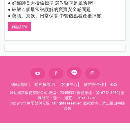
● 好醫師５大檢驗標準 選對醫院是風險管理
● 破解４個最常被誤解的寶寶安全感問題
● 藥膳、茶飲、日常保養 中醫觀點看產後掉髮
雜誌訂閱
網站地圖
│
隱私權說明
│
客服中心
│
廣告與合作
|
RSS
婦幼網路股份有限公司 統編：70458331 服務專線：02-8712-5959 | 服
務時間：週一～週五：10:00~17:30
Copyright © 嬰兒與母親. All rights reserved. 版權所有，禁止擅自轉貼
節錄